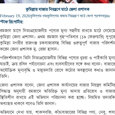
কুমিল্লায় বাজার নিয়ন্ত্রণে মাঠে জেলা প্রশাসক
February 19, 2026
কুমিল্লার খবর
কুমিল্লায় বাজার নিয়ন্ত্রণে মাঠে জেলা প্রশাসক
jitu
স্টাফ রিপোর্টার:
রমজান মাসে নিত্যপ্রয়োজনীয় পণ্যের মূল্য সহনীয় রাখতে মাঠে নেমেছে
কুমিল্লা জেলা প্রশাসন। প্রথম রমজান বৃহস্পতিবার (১৯ ফেব্রুয়ারি) দুপুরে
কুমিল্লা নগরীর রাজগঞ্জ চকবাজারসহ বিভিন্ন গুরুত্বপূর্ণ বাজার পরিদর্শন
করেন জেলা প্রশাসক মু. রেজা হাসান।
পরিদর্শনকালে তিনি নিত্যপ্রয়োজনীয় বিভিন্ন পণ্যের খুচরা ও পাইকারি মূল্য
যাচাই, ক্রয় রসিদ পর্যালোচনা এবং ব্যবসায়ীদের সঙ্গে কথা বলেন। বাজারে
অযৌক্তিক মূল্যবৃদ্ধি ও মজুতদারি রোধে কঠোর অবস্থানের কথাও জানান
তিনি।
জেলা প্রশাসক বলেন, জেলা প্রশাসক কার্যালয়ের বাজার নিয়ন্ত্রণ কমিটির
সিদ্ধান্ত অনুযায়ী রমজানে অতিরিক্ত মূল্য আদায় প্রতিরোধ ও বাজার
স্থিতিশীল রাখতে এই অভিযান পরিচালনা করা হচ্ছে। নিয়মিত তদারকি
অব্যাহত থাকবে বলেও তিনি জানান।
অভিযানে দেখা যায়, শাকসবজি, কাঁচাবাজারের বিভিন্ন পণ্য, লেবু, শসা