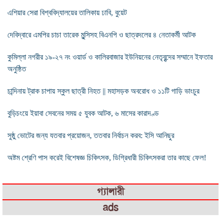
এশিয়ার সেরা বিশ্ববিদ্যালয়ের তালিকায় ঢাবি, বুয়েট
দেবিদ্বারে এমপির চাচা তারেক মুন্সিসহ বিএনপি ও ছাত্রদলের ৪ নেতাকর্মী আটক
কুমিল্লা নগরীর ১৯-২৭ নং ওয়ার্ড ও কালিরবাজার ইউনিয়নের নেতৃবৃন্দের সম্মানে ইফতার
অনুষ্ঠিত
চান্দিনায় ট্রাক চাপায় স্কুল ছাত্রী নিহত || মহাসড়ক অবরোধ ও ১১টি গাড়ি ভাংচুর
বুড়িচংয়ে ইয়াবা সেবনের সময় ৫ যুবক আটক, ৬ মাসের কারাদণ্ড
সুষ্ঠু ভোটের জন্য যতবার প্রয়োজন, ততবার নির্বাচন করব: ইসি আনিছুর
অষ্টম শ্রেণি পাস করেই বিশেষজ্ঞ চিকিৎসক, ডিগ্রিধারী চিকিৎসকরা তার কাছে ফেল!
গ্যালারী
ads