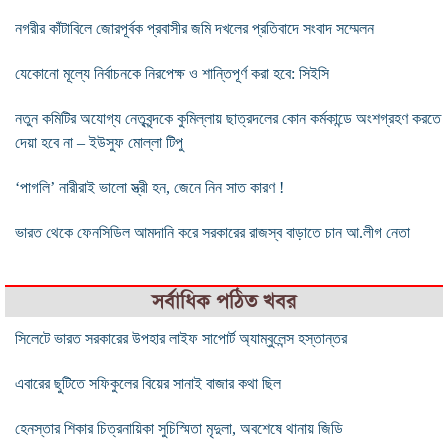
নগরীর কাঁটাবিলে জোরপূর্বক প্রবাসীর জমি দখলের প্রতিবাদে সংবাদ সম্মেলন
যেকোনো মূল্যে নির্বাচনকে নিরপেক্ষ ও শান্তিপূর্ণ করা হবে: সিইসি
নতুন কমিটির অযোগ্য নেতৃবৃন্দকে কুমিল্লায় ছাত্রদলের কোন কর্মকান্ডে অংশগ্রহণ করতে
দেয়া হবে না – ইউসুফ মোল্লা টিপু
‘পাগলি’ নারীরাই ভালো স্ত্রী হন, জেনে নিন সাত কারণ !
ভারত থেকে ফেনসিডিল আমদানি করে সরকারের রাজস্ব বাড়াতে চান আ.লীগ নেতা
সর্বাধিক পঠিত খবর
সিলেটে ভারত সরকারের উপহার লাইফ সাপোর্ট অ্যাম্বুলেন্স হস্তান্তর
এবারের ছুটিতে সফিকুলের বিয়ের সানাই বাজার কথা ছিল
হেনস্তার শিকার চিত্রনায়িকা সুচিস্মিতা মৃদুলা, অবশেষে থানায় জিডি