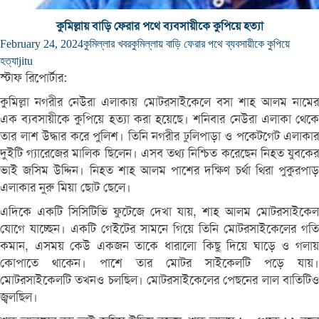
কুমিল্লায় বাড়ি ফেরার পথে ব্যবসায়ীকে কুপিয়ে হত্যা
February 24, 2024
কুমিল্লার খবর
কুমিল্লায় বাড়ি ফেরার পথে ব্যবসায়ীকে কুপিয়ে
হত্যা
jitu
স্টাফ রিপোর্টার:
কুমিল্লা নগরীর নেউরা এলাকায় মোটরসাইকেলে বসা শাহ আলম নামের
এক ব্যবসায়ীকে কুপিয়ে হত্যা করা হয়েছে। শনিবার নেউরা এলাকা থেকে
তার লাশ উদ্ধার করে পুলিশ। তিনি নগরীর ঢুলিপাড়া ও পকেটগেট এলাকার
দুইটি গ্যারেজের মালিক ছিলেন। এসব তথ্য নিশ্চিত করেছেন নিহত যুবকের
ভাই জসিম উদ্দিন। নিহত শাহ আলম পাশের দক্ষিণ চর্থা থিরা পুকুরপাড়
এলাকার নুরু মিয়া ছোট ছেলে।
এদিকে একটি সিসিটিভি ফুটেজে দেখা যায়, শাহ আলম মোটরসাইকেল
যোগে যাচ্ছেন। একটি গেইটের সামনে গিয়ে তিনি মোটরসাইকেলের গতি
কমান, এসময় কেউ একজন তাকে ধারালো কিছু দিয়ে ঘাড়ে ও গলায়
কোপাতে থাকেন। পাশে তার মোটর সাইকেলটি পড়ে যায়।
মোটরসাইকেলটি তখনও চলছিল। মোটরসাইকেলের পেছনের লাল বাতিটিও
জ্বলছিল।