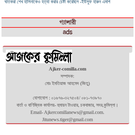
ঘাতকরা শেখ হাসিনাকেও হত্যা করার চেষ্টা করেছিল -ইউসুফ হারুন এমপি
গ্যালারী
ads
Ajker-comilla.com
সম্পাদক:
মোঃ ইমতিয়াজ আহমেদ (জিতু)
যোগাযোগ : ০১৬৭৬-৩২৭৫০৪/ ০৮১-৭৩৯৭০
বার্তা ও বাণিজ্যিক কার্যালয়- হুমায়ন টাওয়ার, চকবাজার, সদর,কুমিল্লা।
Email- Ajkercomillanews@gmail.com.
Jitunews.tiger@gmail.com