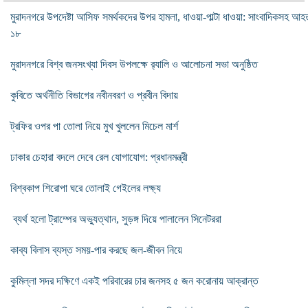
মুরাদনগরে উপদেষ্টা আসিফ সমর্থকদের উপর হামলা, ধাওয়া-পাল্টা ধাওয়া: সাংবাদিকসহ আহ
১৮
মুরাদনগরে বিশ্ব জনসংখ্যা দিবস উপলক্ষে র‌্যালি ও আলোচনা সভা অনুষ্ঠিত
কুবিতে অর্থনীতি বিভাগের নবীনবরণ ও প্রবীন বিদায়
ট্রফির ওপর পা তোলা নিয়ে মুখ খুললেন মিচেল মার্শ
ঢাকার চেহারা বদলে দেবে রেল যোগাযোগ: প্রধানমন্ত্রী
বিশ্বকাপ শিরোপা ঘরে তোলাই গেইলের লক্ষ্য
ব্যর্থ হলো ট্রাম্পের অভ্যুত্থান, সুড়ঙ্গ দিয়ে পালালেন সিনেটররা
কাব্য বিলাস ব্যস্ত সময়-পার করছে জল-জীবন নিয়ে
কুমিল্লা সদর দক্ষিণে একই পরিবারের চার জনসহ ৫ জন করোনায় আক্রান্ত