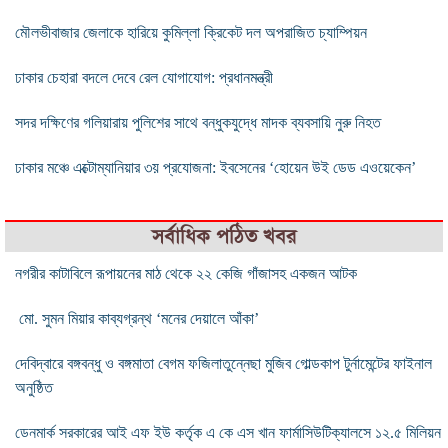
মৌলভীবাজার জেলাকে হারিয়ে কুমিল্লা ক্রিকেট দল অপরাজিত চ্যাম্পিয়ন
ঢাকার চেহারা বদলে দেবে রেল যোগাযোগ: প্রধানমন্ত্রী
সদর দক্ষিণের গলিয়ারায় পুলিশের সাথে বন্ধুকযুদ্ধে মাদক ব্যবসায়ি নুরু নিহত
ঢাকার মঞ্চে এক্টোম্যানিয়ার ৩য় প্রযোজনা: ইবসেনের ‘হোয়েন উই ডেড এওয়েকেন’
সর্বাধিক পঠিত খবর
নগরীর কাটাবিলে রূপায়নের মাঠ থেকে ২২ কেজি গাঁজাসহ একজন আটক
মো. সুমন মিয়ার কাব্যগ্রন্থ ‘মনের দেয়ালে আঁকা’
দেবিদ্বারে বঙ্গবন্ধু ও বঙ্গমাতা বেগম ফজিলাতুন্নেছা মুজিব গোল্ডকাপ টুর্নামেন্টের ফাইনাল
অনুষ্ঠিত
ডেনমার্ক সরকারের আই এফ ইউ কর্তৃক এ কে এস খান ফার্মাসিউটিক্যালসে ১২.৫ মিলিয়ন