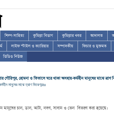
শিল্প-সাহিত্য
কুমিল্লা বিভাগ
কুমিল্লার খবর
আদালত
আ
্ম
লাইফ স্টাইল ও ক্যারিয়ার
সম্পাদকীয়
ফিচার ও মুক্তমত
ভিডিও নিউজ
্লার গৌরিপুর, হোমনা ও তিতাসে ঘরে থাকা অসহায়-কর্মহীন মানুষের মাঝে ত্রাণ
মহীন মানুষের মাঝে ত্রাণ বিতরণ
jitu
মহীন মানুষের চাল, ডাল, আটা, লবণ, সাবান ও তেল বিতরণ করা হয়েছে।