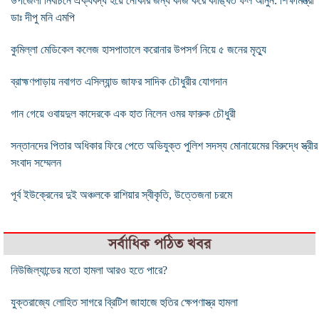
উপজেলা নির্বাচনে ঐক্যবদ্ধ হয়ে নৌকার জন্য কাজ করে কাঙ্খিত ফল আনুন: শিক্ষামন্ত্রী
ডাঃ দীপু মনি এমপি
কুমিল্লা মেডিকেল কলেজ হাসপাতালে করোনার উপসর্গ নিয়ে ৫ জনের মৃত্যু
ব্রাহ্মণপাড়ায় নবাগত এসিল্যান্ড জাফর সাদিক চৌধুরীর যোগদান
গান গেয়ে ওবায়দুল কাদেরকে এক হাত নিলেন ওমর ফারুক চৌধুরী
সন্তানদের পিতার অধিকার ফিরে পেতে অভিযুক্ত পুলিশ সদস্য মোনায়েমের বিরুদ্ধে স্ত্রীর
সংবাদ সম্মেলন
পূর্ব ইউক্রেনের দুই অঞ্চলকে রাশিয়ার স্বীকৃতি, উত্তেজনা চরমে
সর্বাধিক পঠিত খবর
নিউজিল্যান্ডের মতো হামলা আরও হতে পারে?
যুক্তরাজ্যে লোহিত সাগরে ব্রিটিশ জাহাজে হুতির ক্ষেপণাস্ত্র হামলা