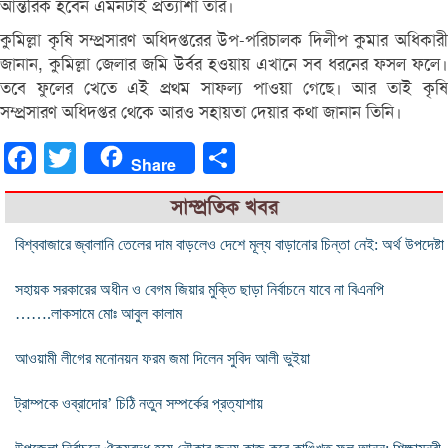
আন্তরিক হবেন এমনটাই প্রত্যাশা তার।
কুমিল্লা কৃষি সম্প্রসারণ অধিদপ্তরের উপ-পরিচালক দিলীপ কুমার অধিকারী
জানান, কুমিল্লা জেলার জমি উর্বর হওয়ায় এখানে সব ধরনের ফসল ফলে।
তবে ফুলের খেতে এই প্রথম সাফল্য পাওয়া গেছে। আর তাই কৃষি
সম্প্রসারণ অধিদপ্তর থেকে আরও সহায়তা দেয়ার কথা জানান তিনি।
Facebook
Twitter
Share
Share
সাম্প্রতিক খবর
বিশ্ববাজারে জ্বালানি তেলের দাম বাড়লেও দেশে মূল্য বাড়ানোর চিন্তা নেই: অর্থ উপদেষ্টা
সহায়ক সরকারের অধীন ও বেগম জিয়ার মুক্তি ছাড়া নির্বাচনে যাবে না বিএনপি
…….লাকসামে মোঃ আবুল কালাম
আওয়ামী লীগের মনোনয়ন ফরম জমা দিলেন সুবিদ আলী ভুইয়া
ট্রাম্পকে ওব্রাদোর’ চিঠি নতুন সম্পর্কের প্রত্যাশায়