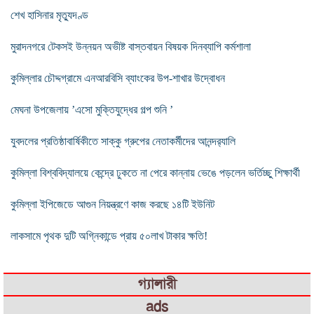
শেখ হাসিনার মৃত্যুদণ্ড
মুরাদনগরে টেকসই উন্নয়ন অভীষ্ট বাস্তবায়ন বিষয়ক দিনব্যাপি কর্মশালা
কুমিল্লার চৌদ্দগ্রামে এনআরবিসি ব্যাংকের উপ-শাখার উদ্বোধন
মেঘনা উপজেলায় ’এসো মুক্তিযুদ্ধের গল্প শুনি ’
যুবদলের প্রতিষ্ঠাবার্ষিকীতে সাক্কু গ্রুপের নেতাকর্মীদের আনন্দর‌্যালি
কুমিল্লা বিশ্ববিদ্যালয়ে কেন্দ্রে ঢুকতে না পেরে কান্নায় ভেঙে পড়লেন ভর্তিচ্ছু শিক্ষার্থী
কুমিল্লা ইপিজেডে আগুন নিয়ন্ত্রণে কাজ করছে ১৪টি ইউনিট
লাকসামে পৃথক দুটি অগ্নিকান্ডে প্রায় ৫০লাখ টাকার ক্ষতি!
গ্যালারী
ads