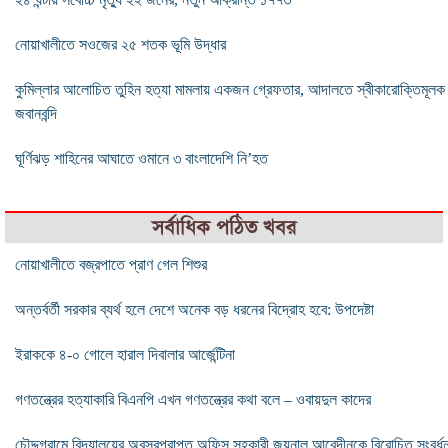
নোয়াখালীতে সওজের ২৫ শতক ভূমি উদ্ধার
কুমিল্লার আলোচিত তুহিন হত্যা মামলায় একজন গ্রেফতার, আদালতে স্বীকারোক্তিমূলক
জবানবন্দি
ঘূর্ণিঝড় শাহিনের আঘাতে ওমানে ৩ বাংলাদেশি নি’হত
সর্বাধিক পঠিত খবর
নোয়াখালীতে বজ্রপাতে প্রাণ গেল শিশুর
অন্তর্বর্তী সরকার ব্যর্থ হলে দেশে অনেক বড় ধরনের বিদ্রোহ হবে: উপদেষ্টা
ইরাককে ৪-০ গোলে হারাল দিবালার আর্জেন্টিনা
গণতন্ত্রের হত্যাকারি বিএনপি এখন গণতন্ত্রের কথা বলে – ওবায়দুল কাদের
চৌদ্দগ্রামে বিদ্যালয়ের অবসরপ্রাপ্ত অফিস সহকারী জয়নাল আবেদীনকে বিরোচিত সংবর্ধন