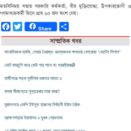
মতবিনিময় সভায় সরকারি কর্মকর্তা, বীর মুক্তিযোদ্ধা, উপকারভোগী ও
গণমাধ্যমকর্মী মিলে প্রায ৬০ জন অংশ নেয়।
Facebook
Twitter
Share
Share
সাম্প্রতিক খবর
সাংবাদিককে হুমকি, সেবায় নৈরাজ্য: রহস্যজনক ক্ষমতায় বেপরোয়া ‘হোটেল সিগাল’
ভোট কারচুপি করে কেউ পার পাবে না: স্বরাষ্ট্রমন্ত্রী
হাজীগঞ্জে সড়ক দূর্ঘটনায় গুরুতর আহত ৫
কসবা সীমান্তের শূন্যরেখায় তারা কারা?
মুরাদনগরে এমপি ইউসুফ হারুনের নির্বাচনী উঠান বৈঠক
ব্রাহ্মণপাড়ায় ইয়াবাসহ ৩ যুবক গ্রেফতার
২৪ ঘন্টায় সর্বোচ্চ মৃত্যু ২২ জনের, নতুন আক্রান্ত ১৭৭৩