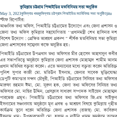
কুমিল্লায় চট্টগ্রাম পিআইডির মতবিনিময় সভা অনুষ্ঠিত
May 3, 2023
কুমিল্লার খবর
কুমিল্লায় চট্টগ্রাম পিআইডির মতবিনিময় সভা অনুষ্ঠিত
jitu
স্টাফ রিপোর্টার:
আঞ্চলিক তথ্য অফিস, পিআইডি চট্টগ্রামের উদ্যোগে এবং জেলা প্রশাসন ও
জেলা তথ্য অফিস কুমিল্লার সহযোগিতায় ‘‘প্রধানমন্ত্রী শেখ হাসিনার দশ
বিশেষ উদ্যোগ : প্রেক্ষিত আশ্রয়ণ প্রকল্প ” শীর্ষক মতবিনিময় সভা কুমিল্লা
জেলা প্রশাসকের সম্মেলন কক্ষে অনুষ্ঠিত হয়।
পিআইডি চট্টগ্রামের উপপ্রধান তথ্য অফিসার মীর হোসেন আহসানুল কবীর
এর সভাপতিত্বে অনুষ্ঠানে কুমিল্লার জেলা প্রশাসক মোহাম্মদ শামীম আলম
প্রধান অতিথির বক্তৃতা করেন। এতে অন্যান্যের মধ্যে বক্তৃতা করেন অতিরিক্ত
পুলিশ সুপার কাজী মো. মতিউল ইসলাম, জেলার সাবেক মুক্তিযোদ্ধা
ডেপুটি কমান্ডার নন্দন চৌধুরী, পিআইডি চট্টগ্রামের সিনিয়র তথ্য অফিসার
মারুফা রহমান ঈমা, মো. নুরুল হক, জেলা তথ্য অফিসের সিনিয়র তথ্য
অফিসার মো. নাছির উদ্দিন, প্রেসক্লাব সাধারণ সম্পাদক সাইয়েদ মোহাম্মদ
পারভেজ প্রমূখ। পিআইডি চট্টগ্রামের তথ্য অফিসার জি.এম সাইফুল
ইসলামের সঞ্চালনায় অনুষ্ঠানে মূল প্রবন্ধ ও আশ্রয়ণ বিষয়ে কুমিল্লায় গৃহীত
কার্যক্রম তুলে ধরেন অতিরিক্ত জেলা প্রশাসক (রাজস্ব) মো. কাবিরুল
ইসলাম খান। উপকারভোগী মো. হান্নান ও লাইলি খানম অনুষ্ঠানে তাদের