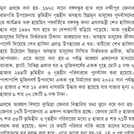
মুল প্রবন্ধে বলা হয়- ১৯৭২ সালে বঙ্গবন্ধুর হাত ধরে লক্ষীপুর জেলার
রামগতি উপজেলায় ভূমিহীন গৃহহীন অসহায় ছিন্নমূল মানুষের পুনর্বাসনের
যে কার্যক্রম শুরু হয়েছিল পরবর্তিতে বঙ্গবন্ধু কন্যা প্রধানমন্ত্রী শেখ হাসিনার
হাত ধরে ১৯৯৭ সাল হতে তা দেশব্যাপী ছড়িয়ে পড়েছে। আজ গৃহহীন
মানুষের নিশ্চিত নির্ভরতার ঠিকানা আশ্রয়নের ঘর। অসহায় মানুষের জীবন
পাল্টে দিয়েছে শেখ হাসিনা প্রদত্ত উপহারের এ ঘর। তাইতো শেখ হাসিনা
হয়ে উঠেছেন ছিন্নমূল অসহায় মানুষের নিশ্চিত নির্ভরতার প্রতীক, অতি
আপনজন। এতে আরো বলা হয়-এ পর্যন্ত আশ্রয়ন প্রকল্পের মাধ্যমে
ব্যারাক, ফ্ল্যাট, বিভিন্ন প্রকার ঘর ও মুজিববর্ষের একক গৃহে মোট ৫ লক্ষ ৭
হাজার ২৪৪টি ভূমিহীন ও গৃহহীন পরিবারকে পুনর্বাসন করা হয়েছে।
পাশাপাশি মুজিববর্ষ উপলক্ষ্যে একক গৃহ নির্মাণের জন্য ২০২২ সাল পর্যন্ত
৫ হাজার ৫ শত ১২ একর খাসজমি উদ্ধার করা হয়েছে যার বাজার মূল্য ২
হাজার ৯ শত ৬৭ কোটি ৯ লক্ষ টাকা।
প্রবন্ধে আশ্রয়ণ বিষয়ে কুমিল্লা জেলার বিস্তারিত তথ্য তুলে ধরে বলা হয়-
জেলার ১৭টি উপজেলায় এ প্রকল্প বাস্তবায়িত হচ্ছে। জেলার মোট ৫ হাজার
৭ শত ৫৮টি ভূমিহীন ও গৃহহীন পরিবারের মধ্যে ৫ হাজার ৪ শত ৭১টি ঘর
বরাদ্দ করা হয়েছে। অল্প যে কয়টি পরিবার বাকি আছে তাদের মধ্যেও
পর্যায়ক্রমে ঘর বরাদ্দ করা হবে। এতে আরো বলা হয়-১ম, ২য় ও ৩য় পর্যায়