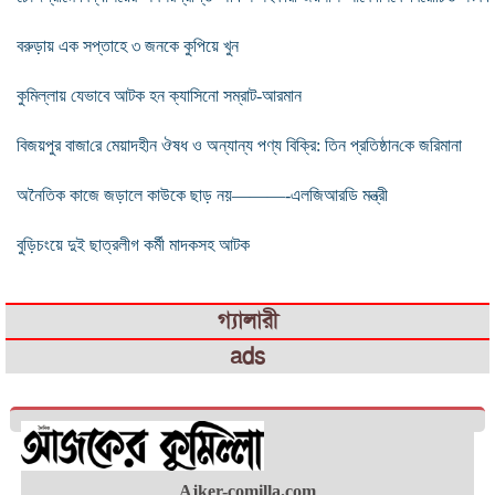
বরুড়ায় এক সপ্তাহে ৩ জনকে কুপিয়ে খুন
কুমিল্লায় যেভাবে আটক হন ক্যাসিনো সম্রাট-আরমান
বিজয়পুর বাজা‌রে মেয়াদহীন ঔষধ ও অন্যান্য পণ্য বিক্রি: তিন প্রতিষ্ঠান‌কে জ‌রিমানা
অনৈতিক কাজে জড়ালে কাউকে ছাড় নয়———-এলজিআরডি মন্ত্রী
বুড়িচংয়ে দুই ছাত্রলীগ কর্মী মাদকসহ আটক
গ্যালারী
ads
Ajker-comilla.com