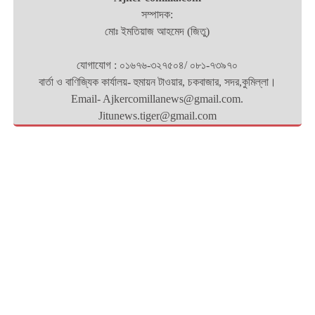
সম্পাদক:
মোঃ ইমতিয়াজ আহমেদ (জিতু)
যোগাযোগ : ০১৬৭৬-৩২৭৫০৪/ ০৮১-৭৩৯৭০
বার্তা ও বাণিজ্যিক কার্যালয়- হুমায়ন টাওয়ার, চকবাজার, সদর,কুমিল্লা।
Email- Ajkercomillanews@gmail.com.
Jitunews.tiger@gmail.com