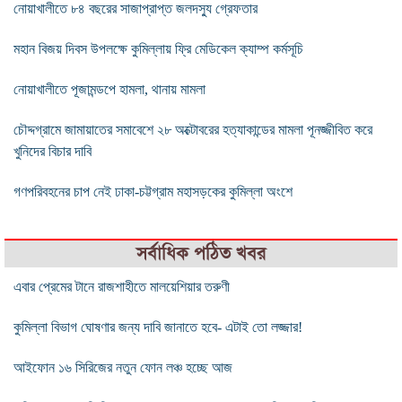
নোয়াখালীতে ৮৪ বছরের সাজাপ্রাপ্ত জলদস্যু গ্রেফতার
মহান বিজয় দিবস উপলক্ষে কুমিল্লায় ফ্রি মেডিকেল ক্যাম্প কর্মসূচি
নোয়াখালীতে পূজামন্ডপে হামলা, থানায় মামলা
চৌদ্দগ্রামে জামায়াতের সমাবেশে ২৮ অক্টোবরের হত্যাকান্ডের মামলা পূনজ্জীবিত করে
খুনিদের বিচার দাবি
গণপরিবহনের চাপ নেই ঢাকা-চট্টগ্রাম মহাসড়কের কুমিল্লা অংশে
সর্বাধিক পঠিত খবর
এবার প্রেমের টানে রাজশাহীতে মালয়েশিয়ার তরুণী
কুমিল্লা বিভাগ ঘোষণার জন্য দাবি জানাতে হবে- এটাই তো লজ্জার!
আইফোন ১৬ সিরিজের নতুন ফোন লঞ্চ হচ্ছে আজ