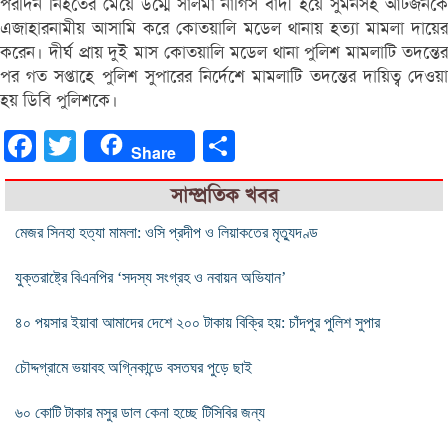
পরদিন নিহতের মেয়ে উম্মে সালমা নার্গিস বাদী হয়ে সুমনসহ আটজনকে
এজাহারনামীয় আসামি করে কোতয়ালি মডেল থানায় হত্যা মামলা দায়ের
করেন। দীর্ঘ প্রায় দুই মাস কোতয়ালি মডেল থানা পুলিশ মামলাটি তদন্তের
পর গত সপ্তাহে পুলিশ সুপারের নির্দেশে মামলাটি তদন্তের দায়িত্ব দেওয়া
হয় ডিবি পুলিশকে।
Facebook
Twitter
Share
Share
সাম্প্রতিক খবর
মেজর সিনহা হত্যা মামলা: ওসি প্রদীপ ও লিয়াকতের মৃত্যুদণ্ড
যুক্তরাষ্ট্রে বিএনপির ‘সদস্য সংগ্রহ ও নবায়ন অভিযান’
৪০ পয়সার ইয়াবা আমাদের দেশে ২০০ টাকায় বিক্রি হয়: চাঁদপুর পুলিশ সুপার
চৌদ্দগ্রামে ভয়াবহ অগ্নিকান্ডে বসতঘর পুড়ে ছাই
৬০ কোটি টাকার মসুর ডাল কেনা হচ্ছে টিসিবির জন্য