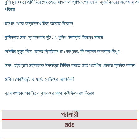
কুমিল্লা সদরে জমি বিরোধের জেরে হামলা ও প্রাণনাশের হুমকি, ন্যায়বিচারের অপেক্ষায় এ
পরিবার
জাপান থেকে আড়াইলাখ টিকা আসছে বিকেলে
কুমিল্লায় টাকা-স্বর্ণালংকার লুট : ৭ পুলিশ সদস্যের বিরুদ্ধে মামলা
সাঈদীর মৃত্যু নিয়ে ছেলের স্ট্যাটাসে মা গ্রেপ্তার, কি বললেন আশফাক নিপুণ
ঢাকা- চট্রগ্রাম মহাসড়কে ঈদযাত্রা নির্বিঘ্ন করতে মাঠে শতাধিক রোভার স্কাউট সদস্য
মার্কিন প্রেসিডেন্ট ও ফার্স্ট লেডিদের আত্মজীবনী
ব্রাহ্মণপাড়ায় প্রান্তিক কৃষকদের মাঝে কৃষি উপকরণ বিতরণ
গ্যালারী
ads