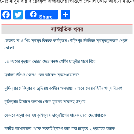
মোঃ মাসুম এর দায়েরকৃত এজাহারের ভিত্তিতে পেনাল কোড আইনে ম্যানে
Facebook
Twitter
Share
Share
সাম্প্রতিক খবর
মেঘনায় মা ও শিশু স্বাস্থ্য বিষয়ক কার্যক্রমে গোবিন্দপুর ইউনিয়ন স্বাস্থ্যকেন্দ্রকে শ্রেষ্ঠ
ঘোষণা
৮৫ বছরের বৃদ্ধকে দোররা মেরে পঞ্চম শেণির ছাত্রীর সাথে বিয়ে
দুর্দান্ত ইনিংস খেলেও কেন আক্ষেপ ম্যাক্সওয়েলের?
কুমিল্লার দেবিদ্বার ও চান্দিনায় কর্মহীন অসহায়দের মাঝে সেনাবাহিনীর খাদ্য বিতরণ
কুমিল্লার তিতাসে জলাশয় থেকে যুবকের ম’রদেহ উদ্ধার
যেভাবে হত্যা করা হয় কুমিল্লায় ছাত্রলীগের সাবেক নেতা দেলোয়ারকে
নগরীর অশোকতলা থেকে সরকারি ষ্ট্যাম্প জাল করা চক্রের ২ প্রতারক আটক