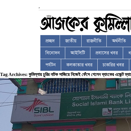
,
প্রচ্ছদ
জাতীয়
রাজনীতি
অর্থনীতি
বিনোদন
আইসিটি
প্রবাসের খবর
ধর
পর্যটন
কলকাতার খবর
চাকরির খবর
Tag Archives: কুমিল্লায় চুরির নাটক সাজিয়ে নিজেই ফেঁসে গেলেন ব্যাংকের এজেন্ট ম্যা