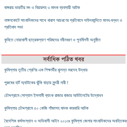
বাঙ্গরায় ভারতীয় মদ ও বিয়ারসহ ৩ মাদক ব্যবসায়ী আটক
নাঙ্গলকোটে সাংবাদিকদের সাথে খারাপ আচরণের প্রতিবাদে দাউদকান্দিতে মানব-বন্ধন ও
প্রতিবাদ সভা
কুবিতে নোয়াখালী ছাত্রকল্যাণ পরিষদের নবীনবরণ ও পুনর্মিলনী অনুষ্ঠিত
সর্বাধিক পঠিত খবর
কুমিল্লায় তৃতীয় শ্রেণির এক শিক্ষার্থীর ঝুলন্ত মরদেহ উদ্ধার
পুরুষের হার্ট অ্যাটাকের ঝুঁকি বাড়ায় সুন্দরী নারী !
চৌদ্দগ্রামে সোশ্যাল ইসলামী ব্যাংক রাজার বাজার আউটলেটের উদ্বোধন
কুমিল্লার চৌদ্দগ্রামে ৫০ কেজি গাঁজাসহ মাদক কারবারি আটক
বৈদেশিক কর্মসংস্থান ও অভিবাসী আইন ২০১৩ঃ কুমিল্লা জেলার সাংবাদিকদের অবহিতকর