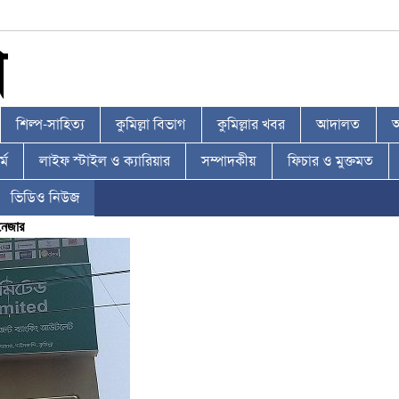
শিল্প-সাহিত্য
কুমিল্লা বিভাগ
কুমিল্লার খবর
আদালত
আ
্ম
লাইফ স্টাইল ও ক্যারিয়ার
সম্পাদকীয়
ফিচার ও মুক্তমত
ভিডিও নিউজ
নেজার