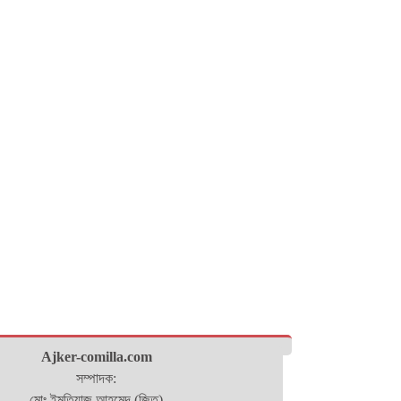
Ajker-comilla.com
সম্পাদক:
মোঃ ইমতিয়াজ আহমেদ (জিতু)