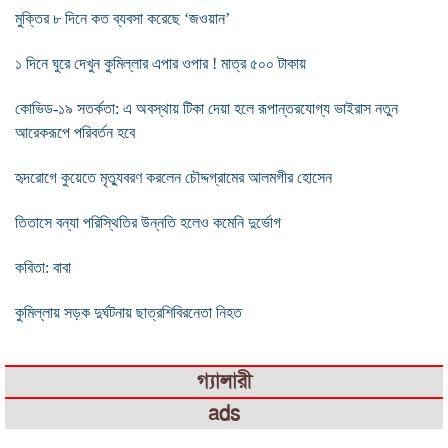
মুক্তির ৮ দিনে কত ব্যবসা করেছে ‘জওয়ান’
১ দিনে ঘুরে দেখুন কুমিল্লার এপার ওপার ! মাত্র ৫০০ টাকায়
কোভিড-১৯ সতর্কতা: এ অবস্থায় টিকা দেয়া হলে রূপান্তরযোগ্য ভাইরাস নতুন
আরেকরূপে পরিবর্তন হবে
হৃদরোগে কুয়েতে মৃত্যুবরণ করলেন চৌদ্দগ্রামের আলমগীর হোসেন
তিতাসে বন্যা পরিস্থিতির উন্নতি হলেও কমেনি দুর্ভোগ
কবিতা: বাবা
কুমিল্লায় সড়ক দুর্ঘটনায় ছাত্রশিবিরনেতা নিহত
গ্যালারী
ads