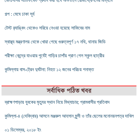
জেএসসির সার্টিফিকেট প্রদান করা হবে অনলাইন রেজিস্ট্রেশনের মাধ্যমে
গল্প : মেঘে ঢাকা সূর্য
টেস্ট র‍্যাঙ্কিং থেকেও সরিয়ে নেওয়া হয়েছে সাকিবের নাম
স্বাস্থ্য মন্ত্রণালয় থেকে খোয়া গেছে গুরুত্বপূর্ণ ১৭ নথি, থানায় জিডি
পরীক্ষা কেন্দ্রে যাওয়ার পূর্বেই গাড়ির চাপাঁয় প্রাণ গেল স্কুল ছাত্রীর
কুমিল্লায় বাস-ট্রেন দুর্ঘটনা: নিহত ১২ জনের পরিচয় শনাক্ত
সর্বাধিক পঠিত খবর
ব্রাহ্মণপাড়ায় যুবকের মৃত্যুর স্থান নিয়ে মিথ্যাচার; গ্রামবাসীর প্রতিবাদ
কুমিল্লা-৪ (দেবিদ্বার) আসনে মঞ্জরুল আহসান মুন্সী ও তাঁর ছেলের মনোনয়নপত্র দাখিল
০১ ডিসেম্বর, ২০১৮ ইং