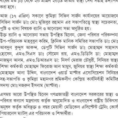
বারের মত ১৬ থেকে ২০ এপ্রিল ২০১৯ জাতীয় স্বাস্থ্য সেবা সপ্তাহ উদ্যাপন
করা হবে।
আজ (১৭ এপ্রিল) সকালে কুমিল্লা সিভিল সার্জন কার্যালয়ের আয়োজনে
সিভিল সার্জন ডাঃ মোঃ মুজিবুর রহামান এর সভাপতিত্বে স্বাস্থ্য সচেতনতা,
পুষ্টি ও খাদ্য বিষয়ক র‌্যালি ও আলোচনা সভা অনুষ্ঠিত হয়।
উক্ত র‌্যালি ও আলোচনা সভায় উপস্থিত ছিলেন, জেলা পরিবার পরিকল্পনা
উপ-পরিচালক মাহবুবুল করিম, ক্লিনিক মালিক সমিতির সভাপতি ডাঃ মোঃ
আবদুল কুদ্দুস আকন্দ, ডেপুটি সিভিল সার্জন ডাঃ মোহাম্মদ সাহাদাৎ
হোসেন, এমও.সিএস ডাঃ সৌমেন রায়, এমও.ডিডিসি ডা: মোহাম্মদ
নাজমুল আলম, এমও.ডিআরএস ডা: নিসর্গ মেরাজ চৌধুরী, সিনিয়র স্বাস্থ্য
শিক্ষা কর্মকর্তা মোহাম্মদ ফিরোজ আল মামুন, জুনিয়র স্বাস্থ্য শিক্ষা কর্মকর্তা
মোহাম্মদ আলা উদ্দিন, বাংলাদেশ ওয়ার্ড মাস্টার এসোসিয়েশন সিনিয়র
সহ-সভাপতি ও কুমিল্লা মহানগর শ্রমিকলীগ কেন্দ্রিয় কার্যনির্বাহী কমিটির
সদস্য মোঃ নজরুল ইসলাম (মাস্টার)।
এসময় আরো উপস্থিত ছিলেন গণপ্রজাতন্ত্রী বাংলাদেশ সরকারের স্বাস্থ্য ও
পরিবার কল্যাণ মন্ত্রণালয় কর্তৃক অনুমোদিত ও বাংলাদেশ রাষ্ট্রীয় চিকিৎসা
অনুষদ কর্তৃক অধিভূক্ত ৪ বছর মেয়াদী মেডিকেল এসিস্টেন্ট ট্রেনিং কোর্স
পিয়ারলেস ম্যাটস্ এর পরিচালক ও শিক্ষার্থীরা।