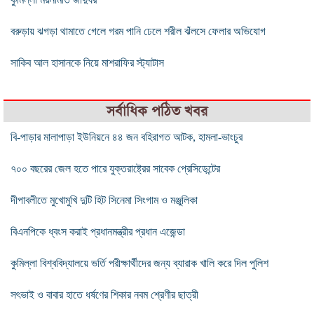
বরুড়ায় ঝগড়া থামাতে গেলে গরম পানি ঢেলে শরীল ঝঁলসে ফেলার অভিযোগ
সাকিব আল হাসানকে নিয়ে মাশরাফির স্ট্যাটাস
সর্বাধিক পঠিত খবর
বি-পাড়ার মালাপাড়া ইউনিয়নে ৪৪ জন বহিরাগত আটক, হামলা-ভাংচুর
৭০০ বছরের জেল হতে পারে যুক্তরাষ্ট্রের সাবেক প্রেসিডেন্টের
দীপাবলীতে মুখোমুখি দুটি হিট সিনেমা সিংগাম ও মঞ্জুলিকা
বিএনপিকে ধ্বংস করাই প্রধানমন্ত্রীর প্রধান এজেন্ডা
কুমিল্লা বিশ্ববিদ্যালয়ে ভর্তি পরীক্ষার্থীদের জন্য ব্যারাক খালি করে দিল পুলিশ
সৎভাই ও বাবার হাতে ধর্ষণের শিকার নবম শ্রেণীর ছাত্রী