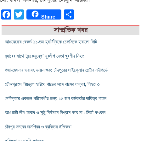
মো: বাদল শিকদার, চাঁদপুরের মৌসুমি আক্তার।
Facebook
Twitter
Share
Share
সাম্প্রতিক খবর
আগুয়েরোর রেকর্ড ১১-তম হ্যাটট্রিকে চেলসিকে হারালো সিটি
র‍্যাবের সাথে ‘বন্দুকযুদ্ধে’ যুবলীগ নেতা খুরশীদ নিহত
পদ্মা-মেঘনার ভয়াবহ ভাঙন শুরু: চাঁদপুরের সাইক্লোন শেল্টার নদীগর্ভে
চৌদ্দগ্রামে নিয়ন্ত্রণ হারিয়ে গাছের সঙ্গে বাসের ধাক্কা, নিহত ৩
দেবিদ্বারে একজন পরিক্ষার্থীর জন্য ১৫ জন কর্মকর্তার দায়িত্ব পালন
আওয়ামী লীগ অবাধ ও সুষ্ঠু নির্বাচনে বিশ্বাস করে না : মির্জা ফখরুল
চাঁদপুর সদরের জনপ্রিয় ৩ ব্যক্তির ইতিকথা
কুমিল্লা ময়নামতি জাদুঘর