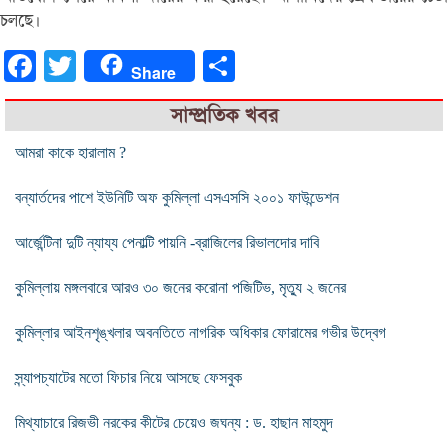
চলছে।
Facebook
Twitter
Share
Share
সাম্প্রতিক খবর
আমরা কাকে হারালাম ?
বন্যার্তদের পাশে ইউনিটি অফ কুমিল্লা এসএসসি ২০০১ ফাউন্ডেশন
আর্জেন্টিনা দুটি ন্যায্য পেনাল্টি পায়নি -ব্রাজিলের রিভালদোর দাবি
কুমিল্লায় মঙ্গলবারে আরও ৩০ জনের করোনা পজিটিভ, মৃত্যু ২ জনের
কুমিল্লার আইনশৃঙ্খলার অবনতিতে নাগরিক অধিকার ফোরামের গভীর উদ্বেগ
স্ন্যাপচ্যাটের মতো ফিচার নিয়ে আসছে ফেসবুক
মিথ্যাচারে রিজভী নরকের কীটের চেয়েও জঘন্য : ড. হাছান মাহমুদ