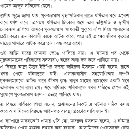
গ্রামের আব্দুল লতিফের ছেলে।
স্থানীয় সূত্রে জানা যায়, নুরুজ্জামান বৃহস্পতিবার রাতে ধর্ষিতার ঘরে প্রবেশ
করে ধর্ষণ করে। এসময় ধর্ষিতার চিৎকার শুনে তার ভগ্নিপতি ও স্থানীয়
লোকজন এগিয়ে আসলে নুরুজ্জামান পাশ্ববর্তী পুকুরে ঝাঁপ দিয়ে পালানোর
চেষ্টা করে। এলাকাবাসী তাকে আটক করে, পরে ওই গ্রামের জীবন কৃষ্ণের
মাছের খামারে আটক করে তালা বন্ধ করে রাখে।
ওই ব্যক্তি ঘরের জানালা ভেঙে পালিয়ে যায়। এ ঘটনার পর থেকে
নুরুজ্জামানের পরিবারের সদস্যরাও ঘরের তালা বন্ধ করে পালিয়ে যায়।
এ বিষয়ে আদ্রা উত্তর ইউপির সদস্য জহিরুল ইসলাম গাজী বলেন, রাতে
খবর পেয়ে ঘটনাস্থলে যাই। এলাকাবাসীর সহযোগিতায় লম্পট
নুরুজ্জামানকে আটক করে জীবন কৃষ্ণ বাবুর মাছের খামারের একটি ঘরে
তালাবন্ধ করে রাখা হয়। পরে ধর্ষিতার পরিবারকে খবর পাঠাতে গেলে ওই
সুযোগে নুরুজ্জামান জানালা ভেঙে পালিয়ে যায়।
এ বিষয়ে ধর্ষিতার পিতা বলেন, প্রশাসনের নিকট এ ঘটনার সঠিক তদন্ত
করে আসামিদের বিরুদ্ধে আইনগত ব্যবস্থা গ্রহণের দাবি জানাই।
এ ব্যাপারে নাঙ্গলকোট থানার ওসি মো. নজরুল ইসলাম বলেন, এ ঘটনার
অভিযোগ পেয়ে মামলা দায়ের করা হয়েছে। আসামিদের গ্রেফতারের চেষ্টা