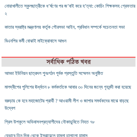
নোয়াখালীতে স্কুলছাত্রীকে ধ’র্ষণের পর জ’বাই করে হ’ত্যা: কোচিং শিক্ষকসহ গ্রেফতার
২
কাতার স্বরাষ্ট্র মন্ত্রণালয় কর্তৃক পৌরসভা আইন, প্রবিধান সম্পর্কে সচেতনতা সভা
বিএনপির কর্মী বোঝাই মাইক্রোবাসে আগুন
সর্বাধিক পঠিত খবর
আড্ডা ইউনিয়ন ছাত্রদল পুনঃগঠন পূর্বক প্রস্তুতি সম্মেলন অনুষ্ঠিত
মালদ্বীপের পুলিশের ঊর্ধ্বতন ৮ কর্মকর্তাকে আবার ৩০ দিনের জন্যে গৃহবন্দী করা হয়েছে
বরুড়ায় কে হবে মহাজোটের প্রার্থী ? আওয়ামী লীগ ও জাপার সমর্থকদের মাঝে বাড়ছে
উদ্বেগ
গ্রিস উপকূলে অভিবাসনপ্রত্যাশীদের নৌকাডুবিতে নিহত ৭৮
যেভাবে তিন দিক থেকে ইসরায়েলে হামলা চালালো হামাস