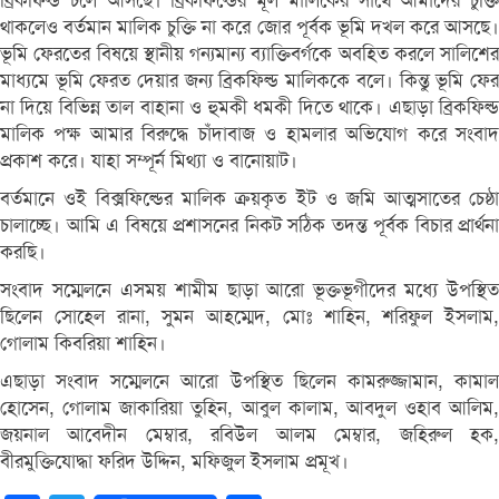
ব্রিকফিল্ড চলে আসছে। ব্রিকফিল্ডের মূল মালিকের সাথে আমাদের চুক্তি
থাকলেও বর্তমান মালিক চুক্তি না করে জোর পূর্বক ভূমি দখল করে আসছে।
ভূমি ফেরতের বিষয়ে স্থানীয় গন্যমান্য ব্যাক্তিবর্গকে অবহিত করলে সালিশের
মাধ্যমে ভূমি ফেরত দেয়ার জন্য ব্রিকফিল্ড মালিককে বলে। কিন্তু ভূমি ফের
না দিয়ে বিভিন্ন তাল বাহানা ও হুমকী ধমকী দিতে থাকে। এছাড়া ব্রিকফিল্ড
মালিক পক্ষ আমার বিরুদ্ধে চাঁদাবাজ ও হামলার অভিযোগ করে সংবাদ
প্রকাশ করে। যাহা সম্পূর্ন মিথ্যা ও বানোয়াট।
বর্তমানে ওই বিক্সফিল্ডের মালিক ক্রয়কৃত ইট ও জমি আত্মসাতের চেষ্ঠা
চালাচ্ছে। আমি এ বিষয়ে প্রশাসনের নিকট সঠিক তদন্ত পূর্বক বিচার প্রার্থনা
করছি।
সংবাদ সম্মেলনে এসময় শামীম ছাড়া আরো ভূক্তভূগীদের মধ্যে উপস্থিত
ছিলেন সোহেল রানা, সুমন আহম্মেদ, মোঃ শাহিন, শরিফুল ইসলাম,
গোলাম কিবরিয়া শাহিন।
এছাড়া সংবাদ সম্মেলনে আরো উপস্থিত ছিলেন কামরুজ্জামান, কামাল
হোসেন, গোলাম জাকারিয়া তুহিন, আবুল কালাম, আবদুল ওহাব আলিম,
জয়নাল আবেদীন মেম্বার, রবিউল আলম মেম্বার, জহিরুল হক,
বীরমুক্তিযোদ্ধা ফরিদ উদ্দিন, মফিজুল ইসলাম প্রমূখ।