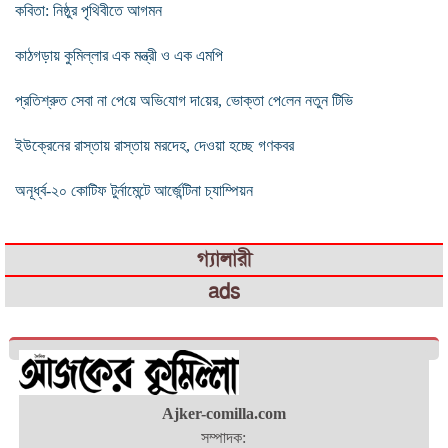
কবিতা: নিষ্ঠুর পৃথিবীতে আগমন
কাঠগড়ায় কুমিল্লার এক মন্ত্রী ও এক এমপি
প্রতিশ্রুত সেবা না পে‌য়ে অ‌ভি‌যোগ দা‌য়ের, ভোক্তা পে‌লেন নতুন টি‌ভি
ইউক্রেনের রাস্তায় রাস্তায় মরদেহ, দেওয়া হচ্ছে গণকবর
অনূর্ধ্ব-২০ কোটিফ টুর্নামেন্টে আর্জেন্টিনা চ্যাম্পিয়ন
গ্যালারী
ads
Ajker-comilla.com
সম্পাদক: