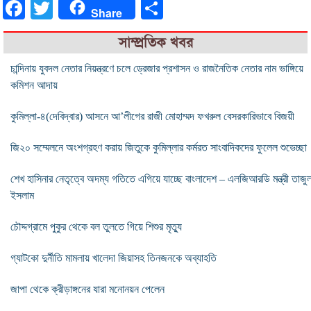
Facebook
Twitter
Share
Share
সাম্প্রতিক খবর
চান্দিনায় যুবদল নেতার নিয়ন্ত্রণে চলে ড্রেজার প্রশাসন ও রাজনৈতিক নেতার নাম ভাঙ্গিয়ে
কমিশন আদায়
কুমিল্লা-৪(দেবিদ্বার) আসনে আ’লীগের রাজী মোহাম্মদ ফখরুল বেসরকারিভাবে বিজয়ী
জি২০ সম্মেলনে অংশগ্রহণ করায় জিতুকে কুমিল্লার কর্মরত সাংবাদিকদের ফুলেল শুভেচ্ছা
শেখ হাসিনার নেতৃত্বে অদম্য গতিতে এগিয়ে যাচ্ছে বাংলাদেশ – এলজিআরডি মন্ত্রী তাজু
ইসলাম
চৌদ্দগ্রামে পুকুর থেকে বল তুলতে গিয়ে শিশুর মৃত্যু
গ্যাটকো দুর্নীতি মামলায় খালেদা জিয়াসহ তিনজনকে অব্যাহতি
জাপা থেকে ক্রীড়াঙ্গনের যারা মনোনয়ন পেলেন