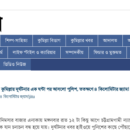
শিল্প-সাহিত্য
কুমিল্লা বিভাগ
কুমিল্লার খবর
আদালত
আ
্ম
লাইফ স্টাইল ও ক্যারিয়ার
সম্পাদকীয়
ফিচার ও মুক্তমত
ভিডিও নিউজ
কুমিল্লায় দূর্ঘটনার এক ঘন্টা পর আসলো পুলিশ, ততক্ষণে ৪ কিলোমিটার জ্যাম!
৪ কিলোমিটার জ্যাম!
jitu
িমসার বাজার এলাকায় মঙ্গলবার রাত ১২ টা কিছু আগে চট্টগ্রামগামী ল্যান
ান চলাচল বন্ধ হয়ে যায়। দূর্ঘটনার খবর হাইওয়ে পুলিশের কাছে পৌঁছালে