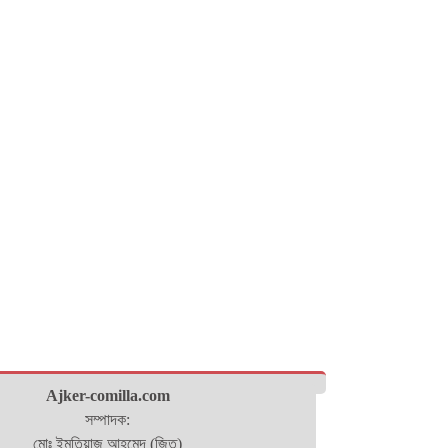
Ajker-comilla.com
সম্পাদক:
মোঃ ইমতিয়াজ আহমেদ (জিতু)