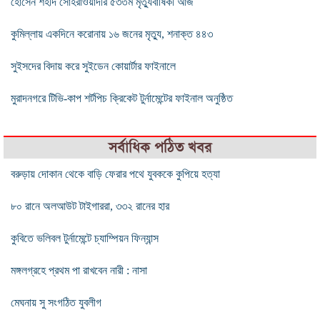
হোসেন শহীদ সোহরাওয়ার্দীর ৫৩তম মৃত্যুবার্ষিকী আজ
কুমিল্লায় একদিনে করোনায় ১৬ জনের মৃত্যু, শনাক্ত ৪৪৩
সুইসদের বিদায় করে সুইডেন কোয়ার্টার ফাইনালে
মুরাদনগরে টিভি-কাপ শর্টপিচ ক্রিকেট টুর্নামেন্টের ফাইনাল অনুষ্ঠিত
সর্বাধিক পঠিত খবর
বরুড়ায় দোকান থেকে বাড়ি ফেরার পথে যুবককে কুপিয়ে হত্যা
৮০ রানে অলআউট টাইগাররা, ৩৩২ রানের হার
কুবিতে ভলিবল টুর্নামেন্টে চ্যাম্পিয়ন ফিন্যান্স
মঙ্গলগ্রহে প্রথম পা রাখবেন নারী : নাসা
মেঘনায় সু সংগঠিত যুবলীগ