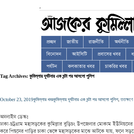
,
প্রচ্ছদ
জাতীয়
রাজনীতি
অর্থনীতি
বিনোদন
আইসিটি
প্রবাসের খবর
ধর
পর্যটন
কলকাতার খবর
চাকরির খবর
Tag Archives: কুমিল্লায় দূর্ঘটনার এক ঘন্টা পর আসলো পুলিশ
October 23, 2019
কুমিল্লার খবর
কুমিল্লায় দূর্ঘটনার এক ঘন্টা পর আসলো পুলিশ
,
ততক্ষণে 
অনলাইন ডেস্কঃ
ঢাকা-চট্রগ্রাম মহাসড়কের কুমিল্লার বুড়িচং উপজেলার মোকাম ইউনিয়নের ন
করে পিছনের গাড়ির চাকা ভেঙ্গে মহাসড়কের মাঝে আটকে যায়, ফলে সড়কে য