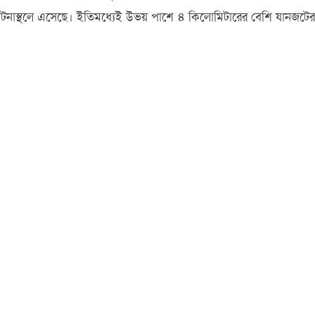
িশ ঘটনাস্থলে এসেছে। ইতিমধ্যেই উভয় পাশে ৪ কিলোমিটারের বেশি যানজটের