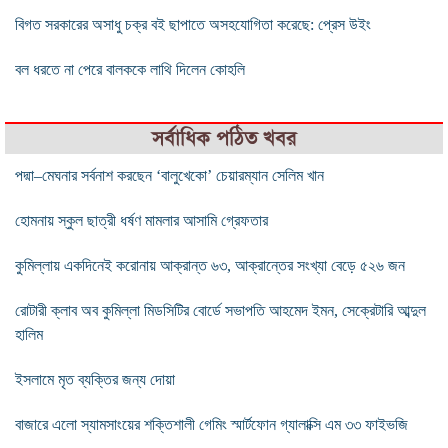
বিগত সরকারের অসাধু চক্র বই ছাপাতে অসহযোগিতা করেছে: প্রেস উইং
বল ধরতে না পেরে বালককে লাথি দিলেন কোহলি
সর্বাধিক পঠিত খবর
পদ্মা–মেঘনার সর্বনাশ করছেন ‘বালুখেকো’ চেয়ারম্যান সেলিম খান
হোমনায় স্কুল ছাত্রী ধর্ষণ মামলার আসামি গ্রেফতার
কুমিল্লায় একদিনেই করোনায় আক্রান্ত ৬৩, আক্রান্তের সংখ্যা বেড়ে ৫২৬ জন
রোটারী ক্লাব অব কুমিল্লা মিডসিটির বোর্ডে সভাপতি আহমেদ ইমন, সেক্রেটারি আব্দুল
হালিম
ইসলামে মৃত ব্যক্তির জন্য দোয়া
বাজারে এলো স্যামসাংয়ের শক্তিশালী গেমিং স্মার্টফোন গ্যালাক্সি এম ৩৩ ফাইভজি