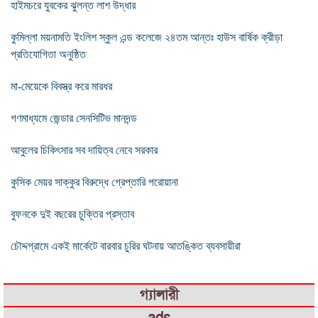
হাইমচরে যুবকের ঝুলন্ত লাশ উদ্ধার
কুমিল্লা ময়নামতি ইংলিশ স্কুল এন্ড কলেজে ২৪তম আন্তঃ হাউস বার্ষিক ক্রীড়া
প্রতিযোগিতা অনুষ্ঠিত
মা-মেয়েকে বিবস্ত্র করে মারধর
গণমাধ্যমে জেন্ডার সেনসিটিভ মানদন্ড
আবুলের চিকিৎসার সব দায়িত্ব নেবে সরকার
কুসিক মেয়র সাক্কুর বিরুদ্ধে গ্রেপ্তারি পরোয়ানা
বুফনকে দুই বছরের চুক্তির প্রস্তাব
চৌদ্দগ্রামে একই মার্কেটে বারবার চুরির ঘটনায় আতঙ্কিত ব্যবসায়ীরা
গ্যালারী
ads