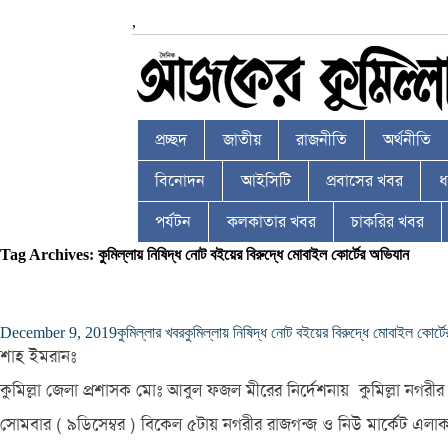
,
প্রচ্ছদ
জাতীয়
রাজনীতি
অর্থনীতি
বিনোদন
আইসিটি
প্রবাসের খবর
ধর
পর্যটন
কলকাতার খবর
চাকরির খবর
Tag Archives: কুমিল্লায় নিষিদ্ধ নোট বইয়ের বিরুদ্ধে মোবাইল কোর্টের অভিযান
December 9, 2019
কুমিল্লার খবর
কুমিল্লায় নিষিদ্ধ নোট বইয়ের বিরুদ্ধে মোবাইল কোর্ট
শাহ ইমরানঃ
কুমিল্লা জেলা প্রশাসক মোঃ আবুল ফজল মীরের নির্দেশনায় কুমিল্লা নগরীর
সোমবার ( ৯ডিসেম্বর ) বিকেল ৫টায় নগরীর রাজগন্জ ও নিউ মার্কেট এলাক