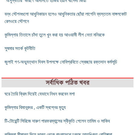
‘অসুস্থতার’ কারণে আদালতে হাজির হয়নি খালেদা জিয়া
বন্ধ স্টেশনগুলো আধুনিকায়ন হলেও আধুনিকতার ছোঁয়া লাগেনি ব্যস্ততম নাঙ্গলকোট
রেলওয়ে স্টেশনে
কুমিল্লায় তিতাসে চাঁদা তুলে খুন করা হয় আওয়ামী লীগ নেতা মনিরকে
সুষমার সতর্ক কূটনীতি
জুলাই গণ-অভ্যুত্থান দিবস উপলক্ষে নোবিপ্রবিতে স্বেচ্ছায় রক্তদান কর্মসূচি
সর্বাধিক পঠিত খবর
ঘরে তৈরি ক্রিম দিয়েই যেভাবে নিধন করবেন মশা
কুমিল্লার বিমানবন্দর , একটি স্বপ্নের মৃত্যু
টি-টোয়েন্টি সিরিজে দারুণ পারফরম্যান্সের স্বীকৃতি পেলেন তামিম ও সাকিব
কুমিল্লা সীমান্ত দিয়ে ভারত থেকে বাংলাদেশে ঢুকছে আতঙ্কিত রোহিঙ্গারা