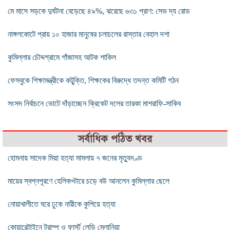
মে মাসে সড়কে দুর্ঘটনা বেড়েছে ৪৯%, ঝরেছে ৬৩১ প্রাণ: সেভ দ্য রোড
নাঙ্গলকোটে প্রায় ১০ হাজার মানুষের চলাচলের রাস্তার বেহাল দশা
কুমিল্লার চৌদ্দগ্রামে গাঁজাসহ আটক শাকিল
ফেসবুকে শিক্ষামন্ত্রীকে কটূৃক্তি, শিক্ষকের বিরুদ্ধে তদন্ত কমিটি গঠন
সংসদ নির্বাচনে ভোটে দাঁড়াচ্ছেন ক্রিকেট দলের তারকা মাশরাফি-সাকিব
সর্বাধিক পঠিত খবর
হোমনায় সাদেক মিয়া হত্যা মামলায় ৭ জনের মৃত্যুদণ্ড
মায়ের স্বপ্নপূরণে হেলিকপ্টারে চড়ে বউ আনলেন কুমিল্লার ছেলে
নোয়াখালীতে ঘরে ঢুকে নারীকে কুপিয়ে হত্যা
কোয়ারেন্টাইনে ট্রাম্প ও ফার্স্ট লেডি মেলানিয়া