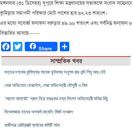
মঙ্গলবার (৩১ ডিসেম্বর) দুপুরে শিক্ষা মন্ত্রণালয়ের সভাকক্ষে সংবাদ সম্মেল
কুমিল্লায় সমাপনী পরিক্ষার মোট পাশের হার ৯৭.২৩ শতাংশ।
এর মধ্যে সবোর্চ্চ ফলাফল বরুড়ার ৯৯.৬৬ শতাংশ এবং সর্বনিম্ন ফলাফল
বিস্তারিত আসছে——-
Facebook
Twitter
Share
Share
সাম্প্রতিক খবর
সত্তর দশকের কুমিল্লার সাবেক ফুটবলার অনুপম রায় নন্দি শিবু আর নেই
সেরা অভিনেতা ফেরদৌস, সেরা অভিনেত্রী মৌসুমী ও মিম
‘আলো আসবেই’ গ্রুপ নিয়ে ভয়ঙ্কর তথ্য দিলেন অভিনেত্রী মনিরা মিঠু
নিষেধাজ্ঞায় তাদের অপকর্ম থামেনি: মির্জা ফখরুল
হাজীগঞ্জ রোটার‌্যাক্ট ক্লাবের কমিটি গঠন