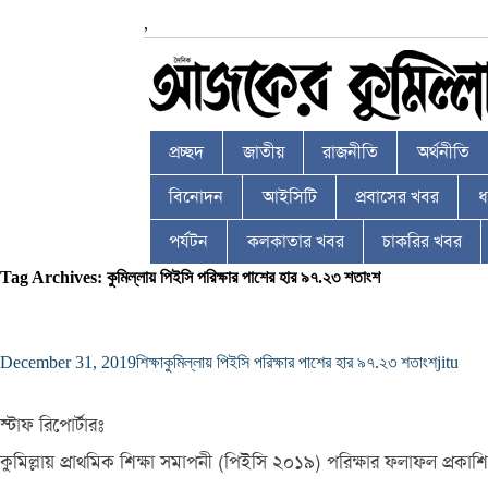
,
প্রচ্ছদ
জাতীয়
রাজনীতি
অর্থনীতি
বিনোদন
আইসিটি
প্রবাসের খবর
ধর
পর্যটন
কলকাতার খবর
চাকরির খবর
Tag Archives: কুমিল্লায় পিইসি পরিক্ষার পাশের হার ৯৭.২৩ শতাংশ
December 31, 2019
শিক্ষা
কুমিল্লায় পিইসি পরিক্ষার পাশের হার ৯৭.২৩ শতাংশ
jitu
স্টাফ রিপোর্টারঃ
কুমিল্লায় প্রাথমিক শিক্ষা সমাপনী (পিইসি ২০১৯) পরিক্ষার ফলাফল প্রকা