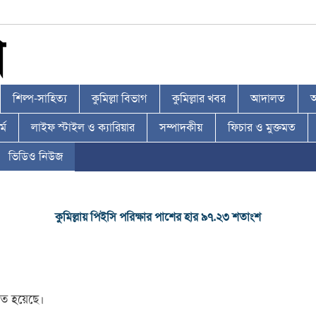
শিল্প-সাহিত্য
কুমিল্লা বিভাগ
কুমিল্লার খবর
আদালত
আ
্ম
লাইফ স্টাইল ও ক্যারিয়ার
সম্পাদকীয়
ফিচার ও মুক্তমত
ভিডিও নিউজ
কুমিল্লায় পিইসি পরিক্ষার পাশের হার ৯৭.২৩ শতাংশ
শিত হয়েছে।