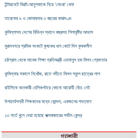
ইন্টারনেটে বিরাট-আনুশকাকে নিয়ে 'নোংরা' খেলা
তারেকের ৯ ও জোবায়দার ৩ বছরের কারাদণ্ড
কুমিল্লাসহ দেশের বিভিন্ন স্থানে বজ্রসহ শিলাবৃষ্টির আভাস
মুরাদনগরে শ্রমিক সংকটে কৃষকের ধান কেটে দিল কৃষকলীগ
চট্টগ্রাম থেকে সাবেক শিক্ষা প্রতিমন্ত্রী এহসানুল হক মিলন গ্রেফতার
কুমিল্লায় সকালে নিখোঁজ, রাতে নদীতে মিলল স্কুল ছাত্রের লাশ
রাইসিকে বহনকারী হেলিকপ্টারে কোনো আরোহী বেঁচে নেই
উপাচার্যপন্থী শিক্ষকদের মধ্যে কোন্দল, একজনের পদত্যাগ
১৩ শর্তে খুলে দেয়া হয়েছে কক্সবাজারের পর্যটন কেন্দ্র
গ্যালারী