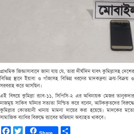
প্রাথমিক জিজ্ঞাসাবাদে জানা যায় যে, তারা দীর্ঘদিন যাবৎ কুমিল্লাসহ দেশের
বিভিন্ন স্থানে ইয়াবা ও গাঁজাসহ বিভিন্ন ধরনের মাদকদ্রব্য ক্রয়-বিক্রয় ও
সরবরাহ করে আসছিল।
এই বিষয়ে কুমিল্লা র‌্যাব-১১, সিপিসি-২ এর অধিনায়ক মেজর তালুকদার
নাজমুছ সাকিব ঘটনার সত্যতা নিশ্চিত করে বলেন, আটককৃতদের বিরুদ্ধে
কুমিল্লার কোতয়ালী থানায় মামলা দায়ের করা হয়েছে। মাদকের মতো
সামাজিক ব্যাধির বিরুদ্ধে র‌্যাবের অভিযান অব্যাহত থাকবে।
Facebook
Twitter
Share
Share