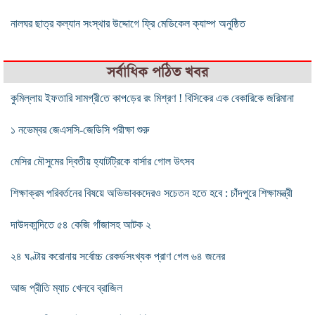
নালঘর ছাত্র কল্যান সংস্থার উদ্দোগে ফ্রি মেডিকেল ক্যাম্প অনুষ্ঠিত
সর্বাধিক পঠিত খবর
কুমিল্লায় ইফতারি সামগ্রী‌তে কাপ‌ড়ের রং মিশ্রণ ! বিসিকের এক বেকারিকে জরিমানা
১ নভেম্বর জেএসসি-জেডিসি পরীক্ষা শুরু
মেসির মৌসুমের দ্বিতীয় হ্যাটট্রিকে বার্সার গোল উৎসব
শিক্ষাক্রম পরিবর্তনের বিষয়ে অভিভাবকদেরও সচেতন হতে হবে : চাঁদপুরে শিক্ষামন্ত্রী
দাউদকান্দিতে ৫৪ কেজি গাঁজাসহ আটক ২
২৪ ঘণ্টায় করোনায় সর্বোচ্চ রেকর্ডসংখ্যক প্রাণ গেল ৬৪ জনের
আজ প্রীতি ম্যাচ খেলবে ব্রাজিল