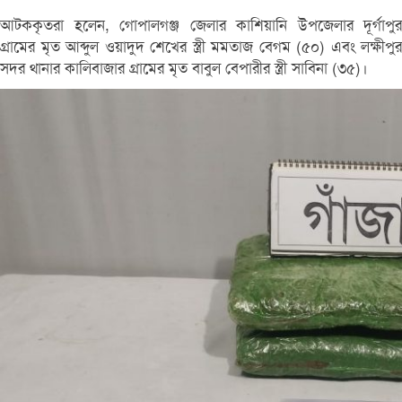
আটককৃতরা হলেন, গোপালগঞ্জ জেলার কাশিয়ানি উপজেলার দূর্গাপুর
গ্রামের মৃত আব্দুল ওয়াদুদ শেখের স্ত্রী মমতাজ বেগম (৫০) এবং লক্ষীপুর
সদর থানার কালিবাজার গ্রামের মৃত বাবুল বেপারীর স্ত্রী সাবিনা (৩৫)।