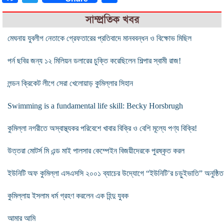
সাম্প্রতিক খবর
মেঘনায় যুবলীগ নেতাকে গ্রেফতারের প্রতিবাদে মানববন্ধন ও বিক্ষোভ মিছিল
পর্ন ছবির জন্য ১২ মিলিয়ন ডলারের চুক্তি করেছিলেন শিল্পার স্বামী রাজ!
লন্ডন ক্রিকেট লীগে সেরা খেলোয়াড় কুমিল্লার সিহান
Swimming is a fundamental life skill: Becky Horsbrugh
কুমিল্লা নগরীতে অস্বাস্থ্যকর পরিবেশে খাবার বিক্রি ও বেশি মূল্যে পণ্য বিক্রি!
উত্তরা মোটর্স মি এন্ড মাই পালসার কেম্পেইন বিজয়ীদেরকে পুরষ্কৃত করল
ইউনিটি অফ কুমিল্লা এসএসসি ২০০১ ব্যাচের উদ্যোগে “ইউনিটি’র চড়ুইভাতি” অনুষ্ঠিত
কুমিল্লায় ইসলাম ধর্ম গ্রহণ করলেন এক হিন্দু যুবক
আমার আমি