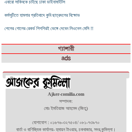
এবারো সাকিবকে চাইছে ঢাকা ডাইনামাইটস
কর্মসূচীতে হামলার প্রতিবাদে কুবি ছাত্রদলের বিক্ষোভ
পেলের গোলের রেকর্ড শিগগিরই ভেঙ্গে দেবেন লিওনেল মেসি !!
গ্যালারী
ads
Ajker-comilla.com
সম্পাদক:
মোঃ ইমতিয়াজ আহমেদ (জিতু)
যোগাযোগ : ০১৬৭৬-৩২৭৫০৪/ ০৮১-৭৩৯৭০
বার্তা ও বাণিজ্যিক কার্যালয়- হুমায়ন টাওয়ার, চকবাজার, সদর,কুমিল্লা।