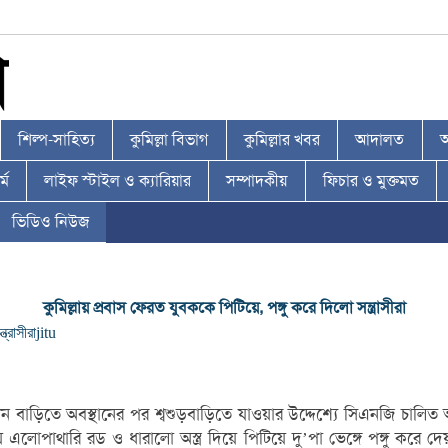
শিল্প-সাহিত্য
কুমিল্লা বিভাগ
কুমিল্লার খবর
আদালত
আ
্ম
লাইফ স্টাইল ও ক্যারিয়ার
সম্পাদকীয়
ফিচার ও মুক্তমত
ভিডিও নিউজ
কুমিল্লায় প্রবাস ফেরত যুবককে পিটিয়ে, পঙ্গু করে দিলো সন্ত্রাসীরা
ত্রাসীরা
jitu
ন বাড়িতে অবস্থানের পর শ্বশুড়বাড়িতে যাওয়ার উদ্দেশ্যে সিএনজি চালি
োপাথারি রড ও ধারালো অস্ত্র দিয়ে পিটিয়ে দু’পা ভেঙ্গে পঙ্গু করে দেয়। 