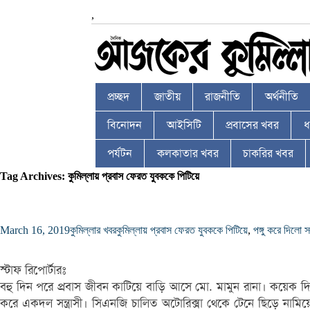
,
প্রচ্ছদ
জাতীয়
রাজনীতি
অর্থনীতি
বিনোদন
আইসিটি
প্রবাসের খবর
ধর
পর্যটন
কলকাতার খবর
চাকরির খবর
Tag Archives: কুমিল্লায় প্রবাস ফেরত যুবককে পিটিয়ে
March 16, 2019
কুমিল্লার খবর
কুমিল্লায় প্রবাস ফেরত যুবককে পিটিয়ে
,
পঙ্গু করে দিলো সন্
স্টাফ রিপোর্টারঃ
বহু দিন পরে প্রবাস জীবন কাটিয়ে বাড়ি আসে মো. মামুন রানা। কয়েক দি
করে একদল সন্ত্রাসী। সিএনজি চালিত অটোরিক্সা থেকে টেনে ছিড়ে নামিয়ে এল