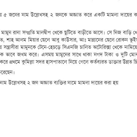
জনের নাম উল্লেখসহ ২ জনকে অজ্ঞাত করে একটি মামলা দায়ের করেন। বি
মামুন রানা সম্প্রতি মালদ্বীপ থেকে ছুটিতে বাড়ীতে আসে। সে নিজ বাড়ি থ
 আলম মিয়ার ছেলে আবু কাউসার, আঃ মান্নানের ছেলে রোকন ভূইয়া, জজু মি
াসীরা মামুনকে টেনে-হেচড়ে সিএনজি চালিত অটোরিক্সা থেকে নামিয়ে লোহ
মারাত্মক ভাবে জখম করে। এসময় মামুনের সাথে থাকা নগদ টাকা ও দুটি মোবা
করে প্রথমে কুমিল্লা সদর হাসপাতালে নিয়ে গেলে কর্তব্যরত ডাক্তার উন্নত
 করেছেন।
নাম উল্লেখসহ ২ জন অজ্ঞাত ব্যক্তির নামে মামলা দায়ের করা হয়