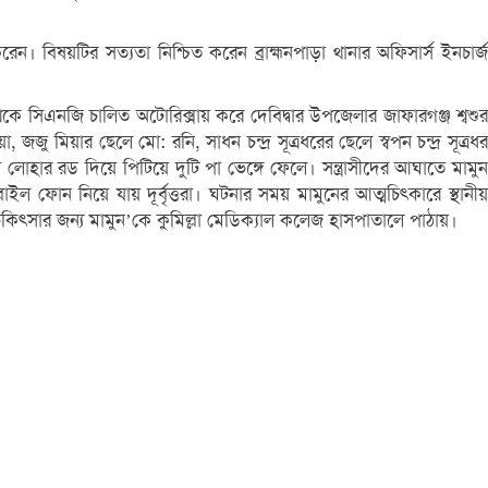
ষয়টির সত্যতা নিশ্চিত করেন ব্রাহ্মনপাড়া থানার অফিসার্স ইনচার্জ
েকে সিএনজি চালিত অটোরিক্সায় করে দেবিদ্বার উপজেলার জাফারগঞ্জ শ্বশুর
য়ার ছেলে মো: রনি, সাধন চন্দ্র সূত্রধরের ছেলে স্বপন চন্দ্র সূত্রধর
ার রড দিয়ে পিটিয়ে দুটি পা ভেঙ্গে ফেলে। সন্ত্রাসীদের আঘাতে মামুন
ইল ফোন নিয়ে যায় দূর্বৃত্তরা। ঘটনার সময় মামুনের আত্মচিৎকারে স্থানীয়
 চিকিৎসার জন্য মামুন’কে কুমিল্লা মেডিক্যাল কলেজ হাসপাতালে পাঠায়।