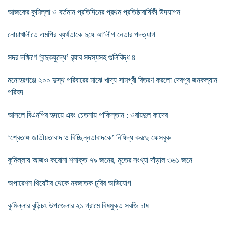
আজকের কুমিল্লা ও বর্তমান প্রতিদিনের প্রথম প্রতিষ্ঠাবার্ষিকী উদযাপন
নোয়াখালীতে এমপির ব্যর্থতাকে দুষে আ’লীগ নেতার পদত্যাগ
সদর দক্ষিণে ‘বন্দুকযুদ্ধে’ র‌্যাব সদস্যসহ গুলিবিদ্ধ ৪
মনোহরগঞ্জে ২০০ দুস্থ পরিবারের মাঝে খাদ্য সামগ্রী বিতরণ করলো দেবপুর জনকল্যান
পরিষদ
আসলে বিএনপির হৃদয়ে এবং চেতনায় পাকিস্তান : ওবায়দুল কাদের
‘শ্বেতাঙ্গ জাতীয়তাবাদ ও বিচ্ছিন্নতাবাদকে’ নিষিদ্ধ করছে ফেসবুক
কুমিল্লায় আজও করোনা শনাক্ত ৭৯ জনের, মৃতের সংখ্যা দাঁড়াল ৩৬১ জনে
অপারেশন থিয়েটার থেকে নবজাতক চুরির অভিযোগ
কুমিল্লার বুড়িচং উপজেলার ২১ গ্রামে বিষমুক্ত সবজি চাষ