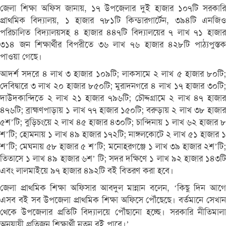
জেলা শিক্ষা অফিস জানায়, ১৭ উপজেলার দুই হাজার ১০৭টি সরকারি
প্রাথমিক বিদ্যালয়, ১ হাজার ৭৮১টি কিন্ডারগার্টেন, ৩৯৪টি এনজিও
পরিচালিত বিদ্যালয়সহ ৪ হাজার ৪৪৭টি বিদ্যালয়ের ৭ লাখ ৭১ হাজার
৩১৪ জন শিক্ষার্থীর বিপরীতে ৩৬ লাখ ৭৬ হাজার ৪২৮টি পাঠ্যপুস্তক
পাওয়া গেছে।
আদর্শ সদরে ৪ লাখ ৩ হাজার ১০৯টি; লাকসামে ২ লাখ ৫ হাজার ৮০টি;
দেবিদ্বারে ৩ লাখ ২০ হাজার ৮৫০টি; মুরাদনগরে ৪ লাখ ১৭ হাজার ৩০টি;
দাউদকান্দিতে ২ লাখ ২১ হাজার ৭৯৬টি; চৌদ্দগ্রামে ২ লাখ ৪৭ হাজার
৪৭৬টি; ব্রাহ্মণপাড়ায় ১ লাখ ৭৭ হাজার ১৫০টি; বরুড়ায় ২ লাখ ৩৮ হাজার
৫শ’টি; বুড়িচংয়ে ২ লাখ ৪৫ হাজার ৪৩০টি; চান্দিনায় ১ লাখ ৬২ হাজার ৮
শ’টি; হোমনায় ১ লাখ ৪৯ হাজার ১৭২টি; নাঙ্গলকোটে ২ লাখ ৫১ হাজার ১
শ’টি; মেঘনায় ৫৮ হাজার ৫ শ’টি; মনোহরগঞ্জে ১ লাখ ৩৯ হাজার ২শ’টি;
তিতাসে ১ লাখ ৪৯ হাজার ৬শ’ টি; সদর দক্ষিণে ১ লাখ ৯২ হাজার ১৪৩টি
এবং লালমাইয়ে ৯৭ হাজার ৪৯২টি বই বিতরণ করা হবে।
জেলা প্রাথমিক শিক্ষা অফিসার আবদুল মান্নান বলেন, ‘কিছু দিন আগে
এসব বই সব উপজেলা প্রাথমিক শিক্ষা অফিসে পৌঁছেছে। বর্তমানে সেখান
থেকে উপজেলার প্রতিটি বিদ্যালয়ে পৌঁছানো হচ্ছে। সরকারি নীতিমালা
অনুযায়ী প্রতিজন শিক্ষার্থী নতুন বই পাবে।’