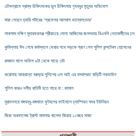
চৌদ্দগ্রামে গ্রাম্য চিকিৎসকের ভুল চিকিৎসায় গৃহবধুর মৃত্যুর অভিযোগ
মারা গেছেন হ্যারি পটারের ‘প্রফেসর আলবাস ডাম্বেলডোর’
লাকসাম দক্ষিণ মুদারফরগঞ্জ শ্রীয়াংয়ে দোলা আজিমের জনসভায় বিএনপি নেতাকর্মীদের ঢল
কুমিল্লায় ঈদ শেষে কর্মস্থলে ফেরার পথে সড়কে প্রাণ গেল পুলিশ কন্সটেবল হোসেনের
রমজান মাসে অফিস ৯টা থেকে সাড়ে ৩টা
করোনায় আক্রান্ত বরুড়ার পুলিশের এস আই এর বসবাসরত বাড়িটি লকডাউন
পুলিশ কারও দলীয় বাহিনী হতে পারে না : কামাল
মুরাদনগরে বঙ্গবন্ধু-বঙ্গমাতা ফুটবলের ফাইনালে চ্যাম্পিয়ন সদর ইউনিয়ন
জিয়া অরফানেজ ট্রাস্ট মামলায় খালেদা জিয়ার ১০বছর সাজা