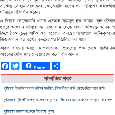
সার্কেল) সোহান সরকারসহ কোতোয়ালি মডেল থানা পুলিশের কর্মকর্তারা
ঘটনাস্থল পরিদর্শন করেন।
এ বিষয়ে কোতোয়ালি থানার এসআই সামসুল হক জানান, বৃহস্পতিবার
দুপুরে অভিযান চালিয়ে গুনানন্দি গ্রাম থেকে প্রধান অভিযুক্ত অনিক ও
কিশোরীকে (১৬) আটক করা হয়েছে। তদন্তের পাশাপাশি আটককৃতদের
জিজ্ঞাসাবাদ করা হচ্ছে। তদন্তের পর বিস্তারিত বলা যাবে।
আহত রবিনের অবস্থা আশঙ্কাজনক। পুলিশের পক্ষ থেকে সার্বক্ষণিক
আহতের খোঁজ খবর নেওয়া হচ্ছে বলে তিনি জানান।
Facebook
Twitter
Share
Share
সাম্প্রতিক খবর
কুমিল্লা বিশ্ববিদ্যালয়ের পরীক্ষা স্থগিত, শিক্ষার্থীদের বাড়ি পৌছে দিতে যাবে গাড়ি
কুমিল্লায় শ্রী শ্রী জগন্নাথ-বলদেব-সুভদ্রাদেবীর রথযাত্রা মহোৎসব ২৭ জুন থেকে শুরু
কুমিল্লার ছক্কা তাণ্ডবে দিশেহারা খুলনা