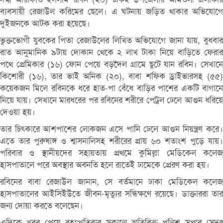
ব্যবসায়ী রেজাউল করিমের ছেলে। এ ঘটনায় জড়িত থাকার অভিযোগে
দুইজনকে আটক করা হয়েছে।
ভুক্তভোগী যুবকের পিতা রেজাউলের লিখিত অভিযোগে জানা যায়, বুধবার
রাত আনুমানিক ৯টায় দোকান থেকে ২ লাখ টাকা নিয়ে বাড়িতে ফেরার
পথে প্রেমিকার (১৬) ফোন পেয়ে বড়দৈল গ্রামে ছুটে যান রবিন। সেখানে
কিশোরী (১৬), তার ভাই অনিক (২০), বাবা শফিক ড্রাইভারসহ (৫৫)
কয়েকজন মিলে রবিনকে ধরে হাত-পা বেঁধে বাড়ির পাশের একটি বাগানে
নিয়ে যায়। সেখানে মারধরের পর রবিনের শরীরে পেট্রল ঢেলে আগুন ধরিয়ে
দেওয়া হয়।
তার চিৎকারে আশপাশের লোকজন এসে পানি ঢেলে আগুন নিয়ন্ত্রণ করে।
এতে তার পুরুষাঙ্গ ও শ্বাসনালিসহ শরীরের প্রায় ৬০ শতাংশ পুড়ে যায়।
পরিবার ও স্থানীয়দের সহায়তায় প্রথমে কুমিল্লা মেডিকেল কলেজ
হাসপাতালে পরে অবস্থার অবনতি হলে রাতেই ঢামেকে প্রেরণ করা হয়।
রবিনের বাবা রেজাউল জানান, সে বর্তমানে ঢাকা মেডিকেল কলেজ
হাসপাতালের আইসিইউতে জীবন-মৃত্যুর সন্ধিক্ষণে রয়েছে। ডাক্তাররা তার
জন্য দোয়া করতে বলেছেন।
এদিকে খবর পেয়ে বৃহস্পতিবার সকালে অতিরিক্ত পুলিশ সুপার (সদর