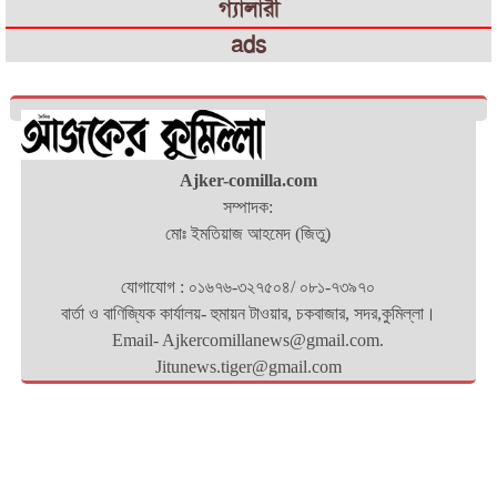
গ্যালারী
ads
Ajker-comilla.com
সম্পাদক:
মোঃ ইমতিয়াজ আহমেদ (জিতু)
যোগাযোগ : ০১৬৭৬-৩২৭৫০৪/ ০৮১-৭৩৯৭০
বার্তা ও বাণিজ্যিক কার্যালয়- হুমায়ন টাওয়ার, চকবাজার, সদর,কুমিল্লা।
Email- Ajkercomillanews@gmail.com.
Jitunews.tiger@gmail.com