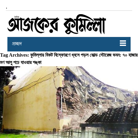
,
প্রচ্ছদ
Tag Archives: কুমিল্লায় বিকট বিস্ফোরণে ধ্বসে পড়ল কোল্ড স্টোরেজ ভবন: ৭০ হাজার
মণ আলু পচে যাওয়ার শঙ্কা