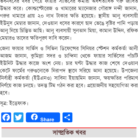
ভবনধসের খবর পেয়ে ফায়ার সার্ভিসের কর্মীরা অর্ধশতাধিক গরু জীবিত
উদ্ধার করে। কোল্ডস্টোরেজ ও খামারের ম্যানেজার গৌরাঙ্গ নন্দী জানান,
গরুর খামারে প্রায় ২০ লাখ টাকার ক্ষতি হয়েছে। স্থানীয় আলু ব্যবসায়ী
ইউনুস মেম্বার জানান, দেওয়াল ধসের কারণে ছাদ ভেঙে বৃষ্টির পানি পড়ায়
আলু নিয়ে চিন্তিত আছি। আলু ব্যবসায়ী সুলতান মিয়া, কামাল উদ্দিন, রফিক
মেম্বারও তাদের ক্ষতিপূরণ দাবি করেন।
জেলা ফায়ার সার্ভিস ও সিভিল ডিফেন্সের সিনিয়র স্টেশন কর্মকর্তা আলী
আজম জানান, কুমিল্লা সদর ও চান্দিনা থেকে ফায়ার সার্ভিসের পাঁচটি
ইউনিট উদ্ধার কাজে অংশ নেয়। চার ঘণ্টা উদ্ধার কাজ শেষে দেওয়াল
কেটে ফার্মের গরুগুলোকে নিরাপদ স্থানে সরিয়ে আনা হয়েছে। উপজেলা
নির্বাহী কর্মকর্তা (ইউএনও) সাবিনা ইয়াছমিন জানান, ক্ষয়ক্ষতির পরিমাণ
নির্ণয়ে কাজ চলছে। তদন্ত টিম গঠন করা হবে। প্রয়োজনীয় সহযোগিতা করা
হবে।
সূত্র: ইত্তেফাক।
Facebook
Twitter
Share
Share
সাম্প্রতিক খবর