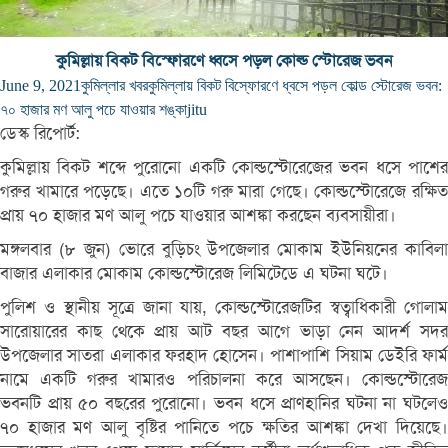
কুমিল্লায় বিকট বিস্ফোরণে ধ্বসে পড়ল কোল্ড স্টোরেজ ভবন
June 9, 2021
কুমিল্লার খবর
কুমিল্লায় বিকট বিস্ফোরণে ধ্বসে পড়ল কোল্ড স্টোরেজ ভবন:
৭০ হাজার মণ আলু পচে যাওয়ার শঙ্কা
jitu
ডেস্ক রিপোর্ট:
কুমিল্লায় বিকট শব্দে পুরোনো একটি কোল্ডস্টোরেজের ভবন ধসে পাশের
গরুর খামারে পড়েছে। এতে ১০টি গরু মারা গেছে। কোল্ডস্টোরেজে রক্ষিত
প্রায় ৭০ হাজার মণ আলু পচে যাওয়ার আশঙ্কা করছেন ব্যবসায়ীরা।
মঙ্গলবার (৮ জুন) ভোরে বুড়িচং উপজেলার মোকাম ইউনিয়নের কাবিলা
বাজার এলাকার মোকাম কোল্ডস্টোরেজ লিমিটেডে এ ঘটনা ঘটে।
পুলিশ ও স্থানীয় সূত্রে জানা যায়, কোল্ডস্টোরেজটির স্বত্বাধিকারী গোলাম
সারোয়ারের কাছ থেকে প্রায় আট বছর আগে ভাড়া নেন আদর্শ সদর
উপজেলার সাতরা এলাকার ফরহাদ হোসেন। পাশাপাশি সিয়াম ডেইরি ফার্ম
নামে একটি গরুর খামারও পরিচালনা করে আসছেন। কোল্ডস্টোরেজ
ভবনটি প্রায় ৫০ বছরের পুরোনো। ভবন ধসে প্রাণহানির ঘটনা না ঘটলেও
৭০ হাজার মণ আলু বৃষ্টির পানিতে পচে ক্ষতির আশঙ্কা দেখা দিয়েছে।