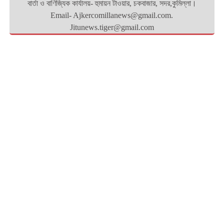
বার্তা ও বাণিজ্যিক কার্যালয়- হুমায়ন টাওয়ার, চকবাজার, সদর,কুমিল্লা।
Email- Ajkercomillanews@gmail.com.
Jitunews.tiger@gmail.com