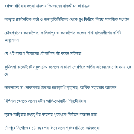
ব্রাহ্মণবাড়িয়ায় হত্যা মামলায় তিনজনের যাবজ্জীবন কারাদণ্ড
বরুড়ায় রাজনৈতিক কর্তা ও জনপ্রতিনিধিদের থেকে মুখ ফিরিয়ে নিচ্ছে সামাজিক সংগঠন
চৌদ্দগ্রামের কনকাপৈত, কালিকাপুর ও কনকাপৈত কলেজ শাখা ছাত্রলীগের কমিটি
অনুমোদন
যে ৭টি কারণে নিজেদের যৌনজীবন নষ্ট করেন মহিলারা
কুমিল্লা কালেক্টরেট স্কুল এন্ড কলেজে একাদশ শ্রেণিতে ভর্তির আবেদনের শেষ সময় ২৪
মে
লাকসামের চা দোকানদার ইমনের মরণব্যাধি ক্যান্সার, আর্থিক সহায়তার আবেদন
বিপিএল খেলতে এলেন মঈন আলি-ডোয়াইন প্রিটোরিয়াস
ব্রাহ্মণবাড়িয়ায় মধ্যযুগীয় কায়দায় গৃহবধূকে নির্যাতন করলেন চাচা
চাঁদপুরে নিখোঁজের ১৪ বছর পর ফিরে এসে শ্বশুরবাড়িতে আত্মহত্যা