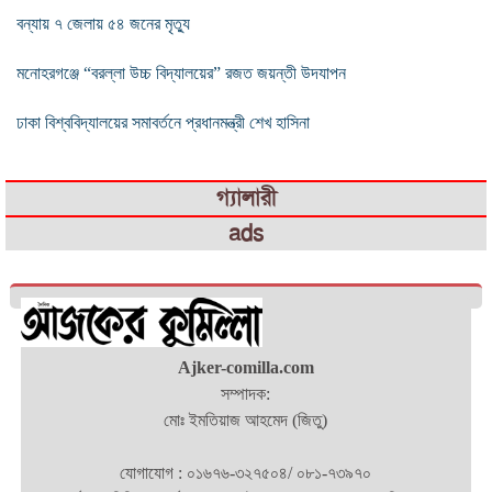
বন্যায় ৭ জেলায় ৫৪ জনের মৃত্যু
মনোহরগঞ্জে “বরল্লা উচ্চ বিদ্যালয়ের” রজত জয়ন্তী উদযাপন
ঢাকা বিশ্ববিদ্যালয়ের সমাবর্তনে প্রধানমন্ত্রী শেখ হাসিনা
গ্যালারী
ads
Ajker-comilla.com
সম্পাদক:
মোঃ ইমতিয়াজ আহমেদ (জিতু)
যোগাযোগ : ০১৬৭৬-৩২৭৫০৪/ ০৮১-৭৩৯৭০