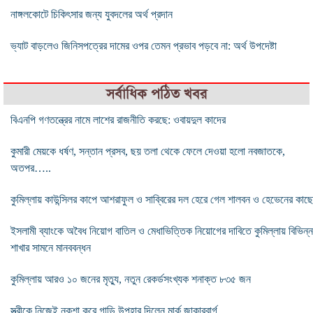
নাঙ্গলকোটে চিকিৎসার জন্য যুবদলের অর্থ প্রদান
ভ্যাট বাড়লেও জিনিসপত্রের দামের ওপর তেমন প্রভাব পড়বে না: অর্থ উপদেষ্টা
সর্বাধিক পঠিত খবর
বিএনপি গণতন্ত্রের নামে লাশের রাজনীতি করছে: ওবায়দুল কাদের
কুমারী মেয়কে ধর্ষণ, সন্তান প্রসব, ছয় তলা থেকে ফেলে দেওয়া হলাে নবজাতকে,
অতপর…..
কুমিল্লায় কাউন্সিলর কাপে আশরাফুল ও সাব্বিরের দল হেরে গেল শালবন ও হেভেনের কাছে
ইসলামী ব্যাংকে অবৈধ নিয়োগ বাতিল ও মেধাভিত্তিক নিয়োগের দাবিতে কুমিল্লায় বিভিন্ন
শাখার সামনে মানববন্ধন
কুমিল্লায় আরও ১০ জনের মৃত্যু, নতুন রেকর্ডসংখ্যক শনাক্ত ৮৩৫ জন
স্ত্রীকে নিজেই নকশা করে গাড়ি উপহার দিলেন মার্ক জাকারবার্গ