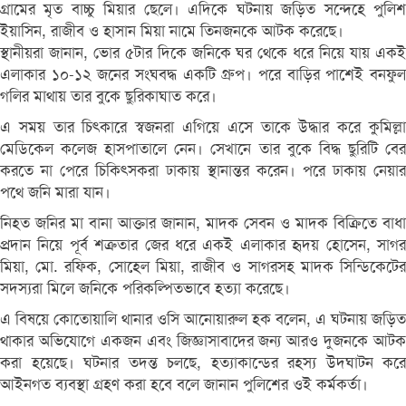
গ্রামের মৃত বাচ্চু মিয়ার ছেলে। এদিকে ঘটনায় জড়িত সন্দেহে পুলিশ
ইয়াসিন, রাজীব ও হাসান মিয়া নামে তিনজনকে আটক করেছে।
স্থানীয়রা জানান, ভোর ৫টার দিকে জনিকে ঘর থেকে ধরে নিয়ে যায় একই
এলাকার ১০-১২ জনের সংঘবদ্ধ একটি গ্রুপ। পরে বাড়ির পাশেই বনফুল
গলির মাথায় তার বুকে ছুরিকাঘাত করে।
এ সময় তার চিৎকারে স্বজনরা এগিয়ে এসে তাকে উদ্ধার করে কুমিল্লা
মেডিকেল কলেজ হাসপাতালে নেন। সেখানে তার বুকে বিদ্ধ ছুরিটি বের
করতে না পেরে চিকিৎসকরা ঢাকায় স্থানান্তর করেন। পরে ঢাকায় নেয়ার
পথে জনি মারা যান।
নিহত জনির মা বানা আক্তার জানান, মাদক সেবন ও মাদক বিক্রিতে বাধা
প্রদান নিয়ে পূর্ব শত্রুতার জের ধরে একই এলাকার হৃদয় হোসেন, সাগর
মিয়া, মো. রফিক, সোহেল মিয়া, রাজীব ও সাগরসহ মাদক সিন্ডিকেটের
সদস্যরা মিলে জনিকে পরিকল্পিতভাবে হত্যা করেছে।
এ বিষয়ে কোতোয়ালি থানার ওসি আনোয়ারুল হক বলেন, এ ঘটনায় জড়িত
থাকার অভিযোগে একজন এবং জিজ্ঞাসাবাদের জন্য আরও দুজনকে আটক
করা হয়েছে। ঘটনার তদন্ত চলছে, হত্যাকান্ডের রহস্য উদ্ঘাটন করে
আইনগত ব্যবস্থা গ্রহণ করা হবে বলে জানান পুলিশের ওই কর্মকর্তা।