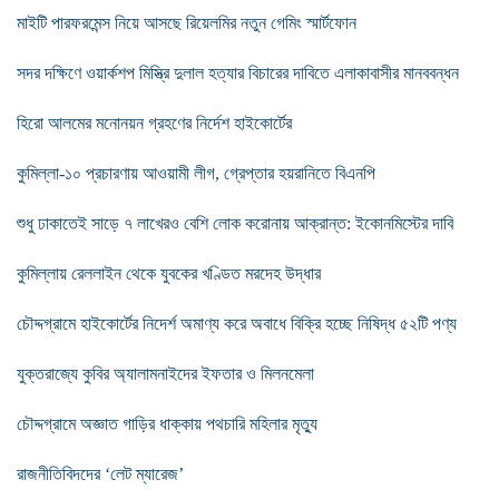
মাইটি পারফরমেন্স নিয়ে আসছে রিয়েলমির নতুন গেমিং স্মার্টফোন
সদর দক্ষিণে ওয়ার্কশপ মিস্ত্রি দুলাল হত্যার বিচারের দাবিতে এলাকাবাসীর মানববন্ধন
হিরো আলমের মনোনয়ন গ্রহণের নির্দেশ হাইকোর্টের
কুমিল্লা-১০ প্রচারণায় আওয়ামী লীগ, গ্রেপ্তার হয়রানিতে বিএনপি
শুধু ঢাকাতেই সাড়ে ৭ লাখেরও বেশি লোক করোনায় আক্রান্ত: ইকোনমিস্টের দাবি
কুমিল্লায় রেললাইন থেকে যুবকের খণ্ডিত মরদেহ উদ্ধার
চৌদ্দগ্রামে হাইকোর্টের নিদের্শ অমাণ্য করে অবাধে বিক্রি হচ্ছে নিষিদ্ধ ৫২টি পণ্য
যুক্তরাজ্যে কুবির অ্যালামনাইদের ইফতার ও মিলনমেলা
চৌদ্দগ্রামে অজ্ঞাত গাড়ির ধাক্কায় পথচারি মহিলার মৃত্যু
রাজনীতিবিদদের ‘লেট ম্যারেজ’