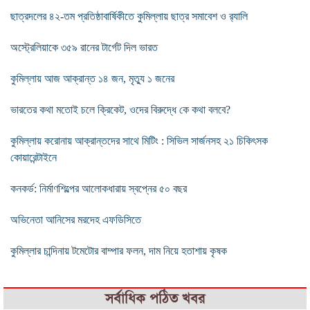
ছাত্রদলের ৪২-তম প্রতিষ্ঠাবার্ষিকীতে কুমিল্লায় ছাত্র সমাবেশ ও র‌্যালি
অস্ট্রেলিয়াকে ৩৫৯ রানের টার্গেট দিল ভারত
কুমিল্লায় আজ আক্রান্ত ১৪ জন, মৃত্যু ১ জনের
ভারতের কথা মতোই চলে ক্রিকেট, ওদের বিরুদ্ধে কে কথা বলবে?
কুমিল্লায় করোনায় আক্রান্তদের সাথে মিটিং : সিভিল সার্জনসহ ২১ চিকিৎসক
কোয়ারেন্টাইনে
কনকর্ড: নির্মাণশিল্পের আলোকধারায় স্বপ্নের ৫০ বছর
অভিনেতা আনিসের মরদেহ এফডিসিতে
কুমিল্লার চান্দিনায় টমেটোর বাম্পার ফলন, দাম নিয়ে হতাশায় কৃষক
সর্বাধিক পঠিত খবর