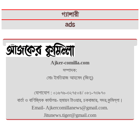
গ্যালারী
ads
Ajker-comilla.com
সম্পাদক:
মোঃ ইমতিয়াজ আহমেদ (জিতু)
যোগাযোগ : ০১৬৭৬-৩২৭৫০৪/ ০৮১-৭৩৯৭০
বার্তা ও বাণিজ্যিক কার্যালয়- হুমায়ন টাওয়ার, চকবাজার, সদর,কুমিল্লা।
Email- Ajkercomillanews@gmail.com.
Jitunews.tiger@gmail.com