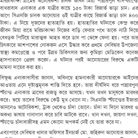
মরিচাকান্দা গ্রামের অটোরিকশা চালক জীবন মিয়া পান্নারপুল বাসস্ট্যান্ডে
বাখরাবাদ এলাকার এক যাত্রীর কাছে ১৫০ টাকা রিজার্ভ ভাড়া চান। এর
আগে সিএনজি চালক আনোয়ার ওই যাত্রীর কাছে রিজার্ভ ভাড়া চান ৪০০
টাকা। এ নিয়ে দুজনের হাতাহাতি হয়। হাতাহাতির ঘটনাকে কেন্দ্র করে
জীবন মিয়া রাতে মরিচাকান্দা নিজের বাড়ি ফেরার পথে তাকে লাঠি দিয়ে
বেধড়ক পিটিয়ে মারাত্মক আহত করে ডান পা ভেঙ্গে ফেলা হয়। পরে তার
চিৎকারে আশপাশের লোকজন এসে উদ্ধার করে প্রথমে দেবিদ্বার উপজেলা
স্বাস্থ্য কমপ্লেক্সে ও পরে উন্নত চিকিৎসার জন্য কুমিল্লা মেডিকেল কলেজ
হাসপাতালে প্রেরণ করেন। এ ঘটনার পরই আনোয়ারের বিরুদ্ধে একটি
মামলা দায়ের করা হয়।
বিক্ষুব্ধ এলাকাবাসীরা জানান, অবিলম্বে হামলাকারী আনোয়ারকে আইনের
আওতায় এনে দৃষ্টান্তমূলক শাস্তি দিতে হবে। তারা দীর্ঘদিন ধরে পান্নারপুল
স্ট্যান্ড এলাকায় ত্রাসের রাজত্ব করে আসছে। যখন তখন মানুষকে মারধর
করে। ভয়ে তাদের বিরুদ্ধে কেউ মুখ খোলে না। সিএনজি স্ট্যান্ডের ইজারা
আনলেও অটোরিকশা, ট্রাক থেকেও চাঁদা তোলে। চাঁদা না দিলে মারধর ও
অকথ্য ভাষায় গালাগাল করে চাবি আটকে রাখে। খাল দখল, জায়গা দখল,
স্ট্যান্ডে চাঁদাবাজীসহ এমন কোনো অপকর্ম নেই যে তারা করে না।
এব্যাপারে দেবিদ্বার থানার অফিসার ইনচার্জ মো. জহিরুল আনোয়ার জানান,