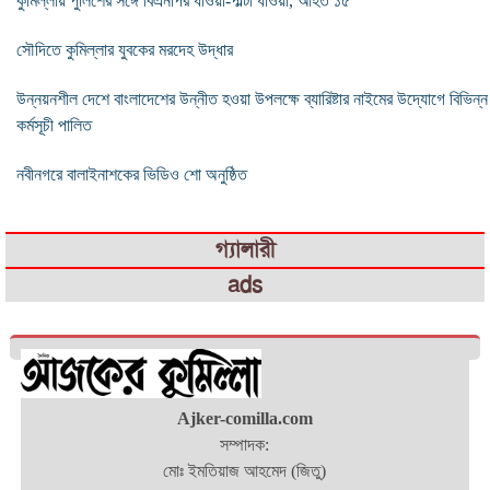
কুমিল্লায় পুলিশের সঙ্গে বিএনপির ধাওয়া-পাল্টা ধাওয়া, আহত ১৫
সৌদিতে কুমিল্লার যুবকের মরদেহ উদ্ধার
উন্নয়নশীল দেশে বাংলাদেশের উন্নীত হওয়া উপলক্ষে ব্যারিষ্টার নাইমের উদ্যোগে বিভিন্ন
কর্মসূচী পালিত
নবীনগরে বালাইনাশকের ভিডিও শো অনুষ্ঠিত
গ্যালারী
ads
Ajker-comilla.com
সম্পাদক:
মোঃ ইমতিয়াজ আহমেদ (জিতু)