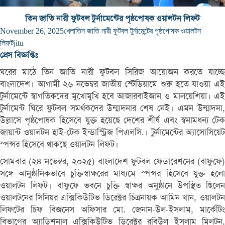
তিন জাতি নারী ফুটবল টুর্নামেন্টের পৃষ্ঠপোষক ওয়ালটন লিফট
November 26, 2025
খেলা
তিন জাতি নারী ফুটবল টুর্নামেন্টের পৃষ্ঠপোষক ওয়ালটন
লিফট
jitu
প্রেস বিজ্ঞপ্তিঃ
ঘরের মাঠে তিন জাতি নারী ফুটবল সিরিজ আয়োজন করতে যাচ্ছে
বাংলাদেশ। আগামী ২৬ নভেম্বর জাতীয় স্টেডিয়ামে শুরু হতে যাওয়া এই
টুর্নামেন্টে স্বাগতিকদের মুখোমুখি হবে আজারবাইজান ও মালয়েশিয়া। এই
টুর্নামেন্ট ঘিরে ফুটবল সমর্থকদের উন্মাদনার শেষ নেই। এমন উন্মাদনা,
উল্লাসে পৃষ্ঠপোষক হিসেবে যুক্ত হয়েছে দেশের শীর্ষ এবং স্বনামধন্য টেক
জায়ান্ট ওয়ালটন হাই-টেক ইন্ডাস্ট্রিজ পিএলসি.। টুর্নামেন্টের অ্যাসোসিয়েট
স্পন্সর হিসেবে থাকছে ওয়ালটন লিফট।
সোমবার (২৪ নভেম্বর, ২০২৫) বাংলাদেশ ফুটবল ফেডারেশনের (বাফুফে)
সঙ্গে আনুষ্ঠানিকভাবে চুক্তিস্বাক্ষরের মাধ্যমে স্পন্সর হিসেবে যুক্ত হলো
ওয়ালটন লিফট। বাফুফে ভবনে চুক্তি স্বাক্ষর অনুষ্ঠানে উপস্থিত ছিলেন
ওয়ালটনের সিনিয়র এক্সিকিউটিভ ডিরেক্টর চিত্রনায়ক আমিন খান, ওয়ালটন
লিফটের চিফ বিজনেস অফিসার মো. জেনান-উল-ইসলাম, মার্কেটিং
বিভাগের অ্যাডিশনাল এক্সিকিউটিভ ডিরেক্টর রবিউল ইসলাম মিলটন,