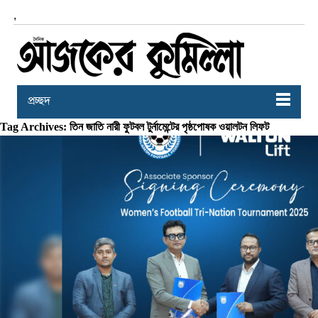
,
প্রচ্ছদ
Tag Archives: তিন জাতি নারী ফুটবল টুর্নামেন্টের পৃষ্ঠপোষক ওয়ালটন লিফট