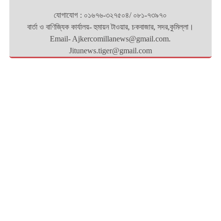
যোগাযোগ : ০১৬৭৬-৩২৭৫০৪/ ০৮১-৭৩৯৭০
বার্তা ও বাণিজ্যিক কার্যালয়- হুমায়ন টাওয়ার, চকবাজার, সদর,কুমিল্লা।
Email- Ajkercomillanews@gmail.com.
Jitunews.tiger@gmail.com