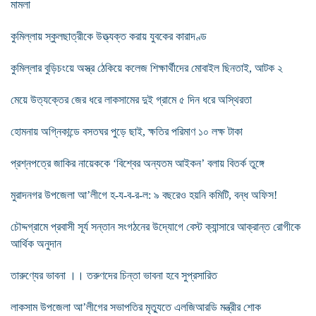
মামলা
কুমিল্লায় স্কুলছাত্রীকে উত্ত্যক্ত করায় যুবকের কারাদণ্ড
কুমিল্লার বুড়িচংয়ে অস্ত্র ঠেকিয়ে কলেজ শিক্ষার্থীদের মোবাইল ছিনতাই, আটক ২
মেয়ে উত্যক্তের জের ধরে লাকসামের দুই গ্রামে ৫ দিন ধরে অস্থিরতা
হোমনায় অগ্নিকান্ডে বসতঘর পুড়ে ছাই, ক্ষতির পরিমাণ ১০ লক্ষ টাকা
প্রশ্নপত্রে জাকির নায়েককে ‘বিশ্বের অন্যতম আইকন’ বলায় বিতর্ক তুঙ্গে
মুরাদনগর উপজেলা আ’লীগে হ-য-ব-র-ল: ৯ বছরেও হয়নি কমিটি, বন্ধ অফিস!
চৌদ্দগ্রামে প্রবাসী সূর্য সন্তান সংগঠনের উদ্যোগে বেস্ট ক্যান্সারে আক্রান্ত রোগীকে
আর্থিক অনুদান
তারুণ্যের ভাবনা ।। তরুণদের চিন্তা ভাবনা হবে সুপ্রসারিত
লাকসাম উপজেলা আ’লীগের সভাপতির মৃত্যুতে এলজিআরডি মন্ত্রীর শোক