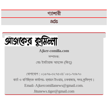
গ্যালারী
ads
Ajker-comilla.com
সম্পাদক:
মোঃ ইমতিয়াজ আহমেদ (জিতু)
যোগাযোগ : ০১৬৭৬-৩২৭৫০৪/ ০৮১-৭৩৯৭০
বার্তা ও বাণিজ্যিক কার্যালয়- হুমায়ন টাওয়ার, চকবাজার, সদর,কুমিল্লা।
Email- Ajkercomillanews@gmail.com.
Jitunews.tiger@gmail.com