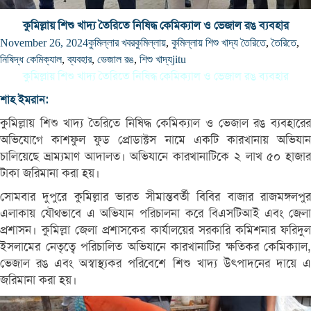
কুমিল্লায় শিশু খাদ্য তৈরিতে নিষিদ্ধ কেমিক্যাল ও ভেজাল রঙ ব্যবহার
November 26, 2024
কুমিল্লার খবর
কুমিল্লায়
,
কুমিল্লায় শিশু খাদ্য তৈরিতে
,
তৈরিতে
,
নিষিদ্ধ কেমিক্যাল
,
ব্যবহার
,
ভেজাল রঙ
,
শিশু খাদ্য
jitu
কুমিল্লায় শিশু খাদ্য তৈরিতে নিষিদ্ধ কেমিক্যাল ও ভেজাল রঙ ব্যবহার
শাহ ইমরান:
কুমিল্লায় শিশু খাদ্য তৈরিতে নিষিদ্ধ কেমিক্যাল ও ভেজাল রঙ ব্যবহারের
অভিযোগে কাশফুল ফুড প্রোডাক্টস নামে একটি কারখানায় অভিযান
চালিয়েছে ভ্রাম্যমাণ আদালত। অভিযানে কারখানাটিকে ২ লাখ ৫০ হাজার
টাকা জরিমানা করা হয়।
সোমবার দুপুরে কুমিল্লার ভারত সীমান্তবর্তী বিবির বাজার রাজমঙ্গলপুর
এলাকায় যৌথভাবে এ অভিযান পরিচালনা করে বিএসটিআই এবং জেলা
প্রশাসন। কুমিল্লা জেলা প্রশাসকের কার্যালয়ের সরকারি কমিশনার ফরিদুল
ইসলামের নেতৃত্বে পরিচালিত অভিযানে কারখানাটির ক্ষতিকর কেমিক্যাল,
ভেজাল রঙ এবং অস্বাস্থ্যকর পরিবেশে শিশু খাদ্য উৎপাদনের দায়ে এ
জরিমানা করা হয়।