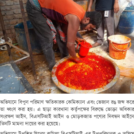
অভিযানে বিপুল পরিমাণ ক্ষতিকারক কেমিক্যাল এবং ভেজাল রঙ জব্দ করে
তা ধ্বংস করা হয়। এ ছাড়া কারখানা কর্তৃপক্ষের বিরুদ্ধে ভোক্তা অধিকার
সংরক্ষণ আইন, বিএসটিআই আইন ও মোড়কজাত পণ্যের নিবন্ধন আইনে
তিনটি মামলা দায়ের করা হয়েছে।
অভিযানে উপস্থিত ছিলেন কুমিল্লা বিএসটিআই-এর উপপরিচালক ও অফিস