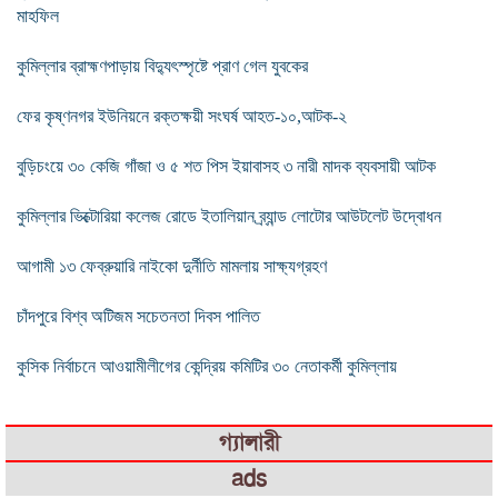
মাহফিল
কুমিল্লার ব্রাহ্মণপাড়ায় বিদ্যুৎস্পৃষ্টে প্রাণ গেল যুবকের
ফের কৃষ্ণনগর ইউনিয়নে রক্তক্ষয়ী সংঘর্ষ আহত-১০,আটক-২
বুড়িচংয়ে ৩০ কেজি গাঁজা ও ৫ শত পিস ইয়াবাসহ ৩ নারী মাদক ব্যবসায়ী আটক
কুমিল্লার ভিক্টোরিয়া কলেজ রোডে ইতালিয়ান ব্র্যান্ড লোটোর আউটলেট উদ্বোধন
আগামী ১৩ ফেব্রুয়ারি নাইকো দুর্নীতি মামলায় সাক্ষ্যগ্রহণ
চাঁদপুরে বিশ্ব অটিজম সচেতনতা দিবস পালিত
কুসিক নির্বাচনে আওয়ামীলীগের কেন্দ্রিয় কমিটির ৩০ নেতাকর্মী কুমিল্লায়
গ্যালারী
ads