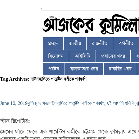
,
প্রচ্ছদ
জাতীয়
রাজনীতি
অর্থনীতি
বিনোদন
আইসিটি
প্রবাসের খবর
ধর
পর্যটন
কলকাতার খবর
চাকরির খবর
Tag Archives: দাউদকান্দিতে গার্মেন্টস কর্মীকে গণধর্ষণ
June 10, 2019
কুমিল্লার খবর
দাউদকান্দিতে গার্মেন্টস কর্মীকে গণধর্ষণ
,
দুই আসামি গুলিবিদ্ধ
স্টাফ রিপোর্টারঃ
প্রেমের ফাঁদে ফেলে এক গার্মেন্টস কর্মীকে চট্টগ্রাম থেকে কুমিল্লা