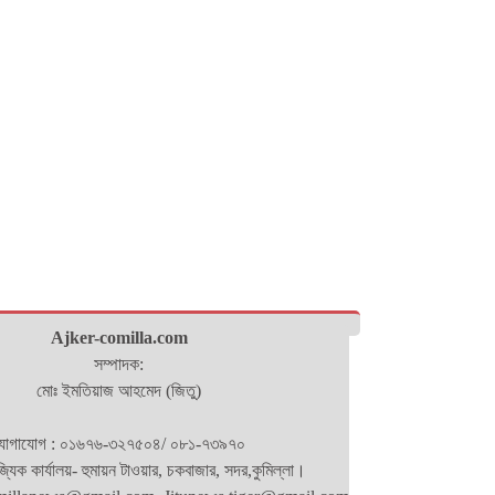
Ajker-comilla.com
সম্পাদক:
মোঃ ইমতিয়াজ আহমেদ (জিতু)
োগাযোগ : ০১৬৭৬-৩২৭৫০৪/ ০৮১-৭৩৯৭০
িজ্যিক কার্যালয়- হুমায়ন টাওয়ার, চকবাজার, সদর,কুমিল্লা।