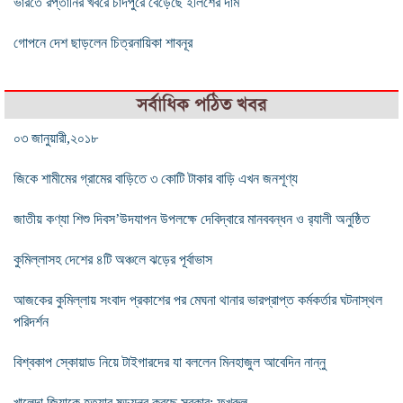
ভারতে রপ্তানির খবরে চাঁদপুরে বেড়েছে ইলিশের দাম
গোপনে দেশ ছাড়লেন চিত্রনায়িকা শাবনূর
সর্বাধিক পঠিত খবর
০৩ জানুয়ারী,২০১৮
জিকে শামীমের গ্রামের বাড়িতে ৩ কোটি টাকার বাড়ি এখন জনশূণ্য
জাতীয় কণ্যা শিশু দিবস’উদযাপন উপলক্ষে দেবিদ্বারে মানববন্ধন ও র‌্যালী অনুষ্ঠিত
কুমিল্লাসহ দেশের ৪টি অঞ্চলে ঝড়ের পূর্বাভাস
আজকের কুমিল্লায় সংবাদ প্রকাশের পর মেঘনা থানার ভারপ্রাপ্ত কর্মকর্তার ঘটনাস্থল
পরিদর্শন
বিশ্বকাপ স্কোয়াড নিয়ে টাইগারদের যা বললেন মিনহাজুল আবেদিন নান্নু
খালেদা জিয়াকে হত্যার ষড়যন্ত্র করছে সরকার: ফখরুল