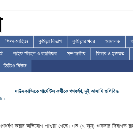
শিল্প-সাহিত্য
কুমিল্লা বিভাগ
কুমিল্লার খবর
আদালত
আ
্ম
লাইফ স্টাইল ও ক্যারিয়ার
সম্পাদকীয়
ফিচার ও মুক্তমত
ভিডিও নিউজ
দাউদকান্দিতে গার্মেন্টস কর্মীকে গণধর্ষণ, দুই আসামি গুলিবিদ্ধ
jitu
য় এনে গণধর্ষণ করার অভিযোগ পাওয়া গেছে। গত (৭ জুন) শুক্রবার দিবাগত