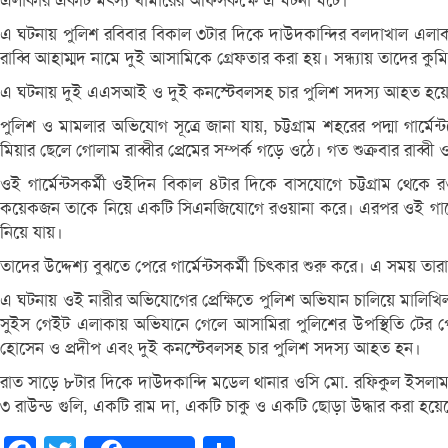
এলাকার একটি মৎস্য খামারের অফিসকক্ষে এ ঘটনা ঘটে।
এ ঘটনায় পুলিশ রবিবার বিকাল ৩টার দিকে দাউদকান্দির বলদাখাল এলাকা
রাব্বি আহাম্মদ নামে দুই আসামিকে গ্রেফতার করা হয়। সন্ধ্যায় তাদের কু
এ ঘটনায় দুই এএসআই ও দুই কনস্টেবলসহ চার পুলিশ সদস্য আহত হয়েছে
পুলিশ ও মামলার অভিযোগ সূত্রে জানা যায়, চট্টগ্রাম শহরের পদ্মা গার্ম
মিয়ার ছেলে গোলাম রাব্বীর প্রেমের সম্পর্ক গড়ে ওঠে। গত শুক্রবার রাব্
ওই গার্মেন্টসকর্মী ওইদিন বিকাল ৪টার দিকে বাসযোগে চট্টগ্রাম থেকে
কয়েকজন তাকে নিয়ে একটি সিএনজিযোগে রওয়ানা করে। এরপর ওই গার্মেন্টস
নিয়ে যায়।
তাদের উদ্দেশ্য বুঝতে পেরে গার্মেন্টসকর্মী চিৎকার শুরু করে। এ সময় তার
এ ঘটনায় ওই নারীর অভিযোগের প্রেক্ষিতে পুলিশ অভিযান চালিয়ে মালিখ
সুইস গেইট এলাকায় অভিযানে গেলে আসামিরা পুলিশের উপস্থিতি টের পেয়
হোসেন ও প্রদীপ এবং দুই কনস্টেবলসহ চার পুলিশ সদস্য আহত হন।
রাত সাড়ে ৮টার দিকে দাউদকান্দি মডেল থানার ওসি মো. রফিকুল ইসলাম জা
৩ রাউন্ড গুলি, একটি রাম দা, একটি চাকু ও একটি ছোড়া উদ্ধার করা হয়েছ