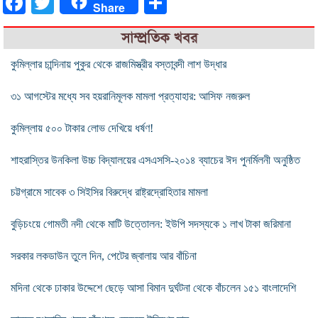
Facebook
Twitter
Share
Share
সাম্প্রতিক খবর
কুমিল্লার চান্দিনায় পুকুর থেকে রাজমিস্ত্রীর বস্তাবন্দী লাশ উদ্ধার
৩১ আগস্টের মধ্যে সব হয়রানিমূলক মামলা প্রত্যাহার: আসিফ নজরুল
কুমিল্লায় ৫০০ টাকার লোভ দেখিয়ে ধর্ষণ!
শাহরাস্তির উনকিলা উচ্চ বিদ্যালয়ের এসএসসি-২০১৪ ব্যাচের ঈদ পুনর্মিলনী অনুষ্ঠিত
চট্টগ্রামে সাবেক ৩ সিইসির বিরুদ্ধে রাষ্ট্রদ্রোহিতার মামলা
বুড়িচংয়ে গোমতী নদী থেকে মাটি উত্তোলন: ইউপি সদস্যকে ১ লাখ টাকা জরিমানা
সরকার লকডাউন তুলে দিন, পেটের জ্বালায় আর বাঁচিনা
মদিনা থেকে ঢাকার উদ্দেশে ছেড়ে আসা বিমান দুর্ঘটনা থেকে বাঁচলেন ১৫১ বাংলাদেশি