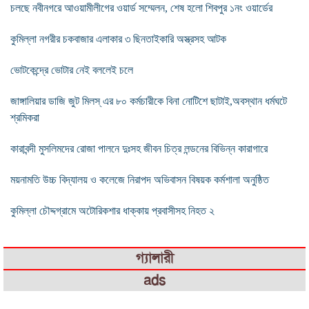
চলছে নবীনগরে আওয়ামীলীগের ওয়ার্ড সম্মেলন, শেষ হলো শিবপুর ১নং ওয়ার্ডের
কুমিল্লা নগরীর চকবাজার এলাকার ৩ ছিনতাইকারি অস্ত্রসহ আটক
ভোটকেন্দ্রে ভোটার নেই বললেই চলে
জাঙ্গালিয়ার ডাজি জুট মিলস্ এর ৮০ কর্মচারীকে বিনা নোটিশে ছাটাই,অবস্থান ধর্মঘটে
শ্রমিকরা
কারাবন্দী মুসলিমদের রোজা পালনে দুঃসহ জীবন চিত্র লন্ডনের বিভিন্ন কারাগারে
ময়নামতি উচ্চ বিদ্যালয় ও কলেজে নিরাপদ অভিবাসন বিষয়ক কর্মশালা অনুষ্ঠিত
কুমিল্লা চৌদ্দগ্রামে অটোরিকশার ধাক্কায় প্রবাসীসহ নিহত ২
গ্যালারী
ads