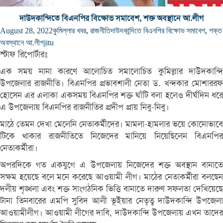
দাউদকান্দিতে বিএনপির বিক্ষোভ সমাবেশ, শক্ত অবস্থানে আ.লীগ
August 28, 2022
কুমিল্লার খবর
,
রাজনীতি
দাউদকান্দিতে বিএনপির বিক্ষোভ সমাবেশ
,
শক্ত
অবস্থানে আ.লীগ
jitu
স্টাফ রিপোর্টারঃ
এক সময় নানা কারণে আলোচিত সমালোচিত কুমিল্লার দাউদকান্দি
উপজেলার রাজনীতি। বিএনপির প্রভাবশালী নেতা ড. খন্দকার মোশাররফ
হোসেন এর এলাকা একসময় বিএনপির শক্ত ঘাঁটি বলা হলেও দীর্ঘদিন ধরে
এ উপজেলায় বিএনপির রাজনীতির প্রদীপ প্রায় নিবু-নিবু।
মাঠে তেমন দেখা মেলেনি নেতাকর্মীদের। মামলা-হামলার ভয়ে কোনোভাবে
টিকে থাকার রাজনীতিতে নিজেদের মানিয়ে নিয়েছিলেন বিএনপির
নেতাকর্মীরা।
অপরদিকে গত একযুগে এ উপজেলায় নিজেদের শক্ত অবস্থান বানাতে
সক্ষম হয়েছে বলে মনে করেছে আওয়ামী লীগ। মাঠের নেতাকর্মীরা বলছেন
দলীয় শৃঙ্খলা এবং শক্ত সাংগঠনিক ভিত্তি বানাতে দারুণ সফলতা দেখিয়েছে
টানা তিনবারের এমপি সুবিদ আলী ভূইয়ার নেতৃত্ব দাউদকান্দি উপজেলা
আওয়ামীলীগ। আওয়ামী লীগের দাবি, দাউদকান্দি উপজেলায় এখন তাদের