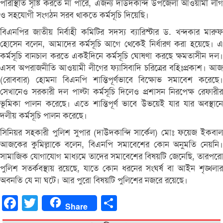
পরিস্থিতি সৃষ্টি করতে না পারে, এজন্য দাউদকান্দ উপজেলা আওয়ামী লীগ
ও সহযোগী সংগঠন সরব থাকতে কর্মসূচি দিয়েছি।
বিএনপির জাতীয় নির্বাহী কমিটির সদস্য ব্যারিস্টার ড. খন্দকার মারুফ
হোসেন বলেন, আমাদের কর্মসূচি আগে থেকেই নির্ধারণ করা হয়েছে। এ
কর্মসূচি বানচাল করতে একইদিনে কর্মসূচি ঘোষণা করছে ক্ষমতাসীন দল।
এসব অপরাজনীতি আওয়ামী লীগের ফ্যাসিবাদি চরিত্রের বহিঃপ্রকাশ। আজ
(রোববার) হোমনা বিএনপি শান্তিপূর্ণভাবে বিক্ষোভ সমাবেশ করেছে।
সেখানেও সরকারী দল পাল্টা কর্মসূচি দিলেও প্রশাসন নিরপেক্ষ রেফারীর
ভূমিকা পালন করেছে। এতে শান্তিপূর্ণ ভাবে উভয়েই যার যার অবস্থানে
দলীয় কর্মসূচি পালন করেছে।
সিনিয়র সহকারী পুলিশ সুপার (দাউদকান্দি সার্কেল) মোঃ ফয়েজ ইকবাল
আজকের কুমিল্লাকে বলেন, বিএনপি সমাবেশের কোন অনুমতি নেয়নি।
সামাজিক যোগাযোগ মাধ্যমে তাদের সমাবেশের বিষয়টি জেনেছি, তারপরো
পুলিশ সতর্কবস্থায় রয়েছে, যাতে কোন ধরনের সংঘর্ষ বা আইন শৃঙ্খলার
অবনতি যে না ঘটে। আর পুরো বিষয়টি পুলিশের নজরে রয়েছে।
Facebook
Twitter
Share
Share