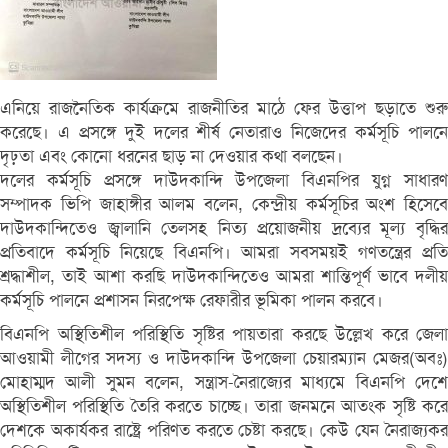
এনিয়ে রাজনৈতিক কার্যক্রমে রাজনীতির মাঠে ফের উত্তাপ ছড়াতে শুরু
করেছে। এ প্রসঙ্গে দুই দলের শীর্ষ নেতারাও নিজেদের কর্মসূচি পালনে
দৃঢ়তা এবং কোনো ধরনের ছাড় না দেওয়ার কথা বলছেন।
দলের কর্মসূচি প্রসঙ্গে দাউদকান্দি উপজেলা বিএনপির যুগ্ন সাধারণ
সম্পাদক ভিপি জাহাঙ্গীর আলম বলেন, কেন্দ্রীয় কর্মসূচির অংশ হিসেবে
দাউদকান্দিতেও জ্বালানি তেলসহ নিত্য প্রয়োজনীয় দ্রব্যের মূল্য বৃদ্ধির
প্রতিবাদে কর্মসূচি নিয়েছে বিএনপি। আমরা সবসময়ই গণতন্ত্রের প্রতি
শ্রদ্ধাশীল, তাই আশা করছি দাউদকান্দিতেও আমরা শান্তিপূর্ণ ভাবে দলীয়
কর্মসূচি পালনে প্রশাসন নিরপেক্ষ রেফারীর ভূমিকা পালন করবে।
বিএনপি অস্থিতিশীল পরিস্থিতি সৃষ্টির পায়তারা করছে উল্লেখ করে জেলা
আওয়ামী লীগের সদস্য ও দাউদকান্দি উপজেলা চেয়ারম্যান মেজর(অবঃ)
মোহাম্মদ আলী সুমন বলেন, সন্ত্রাস-নৈরাজ্যের মাধ্যমে বিএনপি দেশে
অস্থিতিশীল পরিস্থিতি তৈরি করতে চাচ্ছে। তারা জনমনে আতংক সৃষ্টি করে
দেশকে অকার্যকর রাষ্ট্রে পরিণত করতে চেষ্টা করছে। কেউ যেন নৈরাজ্যকর