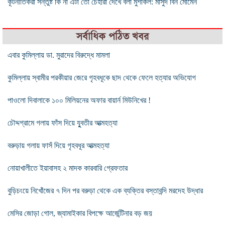
কূটনীতিকরা সন্তুষ্ট কি না এটা তো চেহারা দেখে বলা মুশকিল: মাসুদ বিন মোমেন
সর্বাধিক পঠিত খবর
এবার কুমিল্লায় ডা. মুরাদের বিরুদ্ধে মামলা
কুমিল্লায় স্বামীর পরকীয়ার জেরে গৃহবধূকে ছাদ থেকে ফেলে হত্যার অভিযোগ
পাওলো দিবালাকে ১০০ মিলিয়নের অফার বায়ার্ন মিউনিখের !
চৌদ্দগ্রামে গলায় ফাঁস দিয়ে যুুবতীর আত্মহত্যা
বরুড়ায় গলায় ফাসঁ দিয়ে গৃহবধূর আত্মহত্যা
নোয়াখালীতে ইয়াবাসহ ২ মাদক কারবারি গ্রেফতার
বুড়িচংয়ে নিখোঁজের ৭ দিন পর বরুড়া থেকে এক ব্যক্তির বস্তাবন্দি মরদেহ উদ্ধার
মেসির জোড়া গোল, জ্যামাইকার বিপক্ষে আর্জেন্টিনার বড় জয়