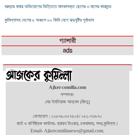
বরুড়ায় বাবার অভিযোগের ভিত্তিতে মাদকাসক্ত ছেলের ৩ মাসের কারাদন্ড
কুমিল্লাসহ দেশের ৮ অঞ্চলে ৮০ কিমি বেগে ঝড়বৃষ্টির পূর্বাভাস
গ্যালারী
ads
Ajker-comilla.com
সম্পাদক:
মোঃ ইমতিয়াজ আহমেদ (জিতু)
যোগাযোগ : ০১৬৭৬-৩২৭৫০৪/ ০৮১-৭৩৯৭০
বার্তা ও বাণিজ্যিক কার্যালয়- হুমায়ন টাওয়ার, চকবাজার, সদর,কুমিল্লা।
Email- Ajkercomillanews@gmail.com.