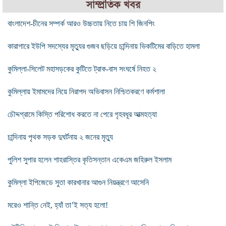
সাম্প্রতিক খবর
বাংলাদেশ-চীনের সম্পর্ক আরও উচ্চতায় নিতে চায় শি জিনপিং
কারাগারে ইউপি সদস্যের মৃত্যুর গুজব ছড়িয়ে চান্দিনায় ভিকটিমের বাড়িতে হামলা
কুমিল্লা-সিলেট মহাসড়কের কুটিতে ট্রাক-বাস সংঘর্ষে নিহত ২
কুমিল্লায় ইমামদের নিয়ে নিরাপদ অভিবাসন নিশ্চিতকরণে কর্মশালা
চৌদ্দগ্রামে কিস্তি পরিশোধ করতে না পেরে গৃহবধূর আত্মহত্যা
চান্দিনায় পৃথক সড়ক দুঘর্টনায় ২ জনের মৃত্যু
পুলিশ সুপার হলেন শাহরাস্তির কৃতিসন্তান একেএম জহিরুল ইসলাম
কুমিল্লা ইপিজেডে সুতা কারখানার আগুন নিয়ন্ত্রণে আসেনি
মরেও শান্তি নেই, হ্যাঁ তা’ই সত্য হলাে!