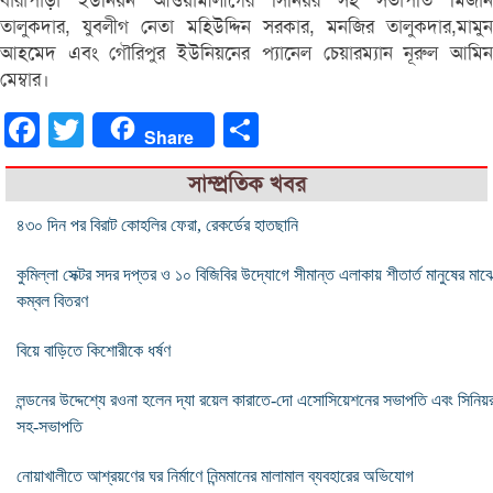
বারাপাড়া ইউনিয়ন আওয়ামীলীগের সিনিয়র সহ সভাপতি মিজান
তালুকদার, যুবলীগ নেতা মহিউদ্দিন সরকার, মনজির তালুকদার,মামুন
আহমেদ এবং গৌরিপুর ইউনিয়নের প্যানেল চেয়ারম্যান নূরুল আমিন
মেম্বার।
Facebook
Twitter
Share
Share
সাম্প্রতিক খবর
৪৩০ দিন পর বিরাট কোহলির ফেরা, রেকর্ডের হাতছানি
কুমিল্লা সেক্টর সদর দপ্তর ও ১০ বিজিবির উদ্যোগে সীমান্ত এলাকায় শীতার্ত মানুষের মাঝ
কম্বল বিতরণ
বিয়ে বাড়িতে কিশোরীকে ধর্ষণ
লন্ডনের উদ্দেশ্যে রওনা হলেন দ্যা রয়েল কারাতে-দো এসোসিয়েশনের সভাপতি এবং সিনিয়
সহ-সভাপতি
নোয়াখালীতে আশ্রয়ণের ঘর নির্মাণে নিন্মমানের মালামাল ব্যবহারের অভিযোগ