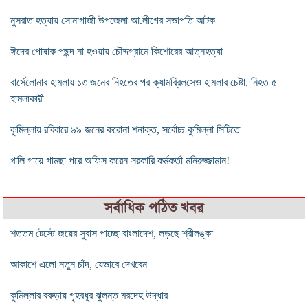
নুসরাত হত্যায় সোনাগাজী উপজেলা আ.লীগের সভাপতি আটক
ঈদের পোষাক পছন্দ না হওয়ায় চৌদ্দগ্রামে কিশোরের আত্নহত্যা
বার্সেলোনার হামলায় ১৩ জনের নিহতের পর ক্যামব্রিলসেও হামলার চেষ্টা, নিহত ৫
হামলাকারী
কুমিল্লায় রবিবারে ৯৯ জনের করোনা শনাক্ত, সর্বোচ্চ কুমিল্লা সিটিতে
খালি গায়ে গামছা পরে অফিস করেন সরকারি কর্মকর্তা মনিরুজ্জামান!
সর্বাধিক পঠিত খবর
শততম টেস্টে জয়ের সুবাস পাচ্ছে বাংলাদেশ, লড়ছে শ্রীলঙ্কা
আকাশে এলো নতুন চাঁদ, যেভাবে দেখবেন
কুমিল্লার বরুড়ায় গৃহবধূর ঝুলন্ত মরদেহ উদ্ধার