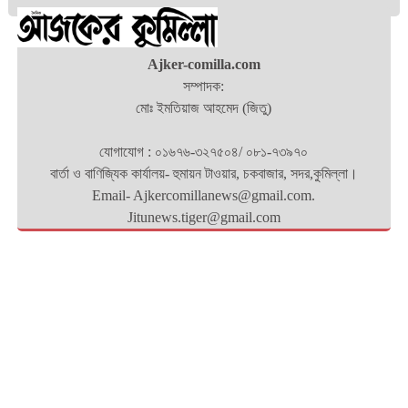
Ajker-comilla.com
সম্পাদক:
মোঃ ইমতিয়াজ আহমেদ (জিতু)
যোগাযোগ : ০১৬৭৬-৩২৭৫০৪/ ০৮১-৭৩৯৭০
বার্তা ও বাণিজ্যিক কার্যালয়- হুমায়ন টাওয়ার, চকবাজার, সদর,কুমিল্লা।
Email- Ajkercomillanews@gmail.com.
Jitunews.tiger@gmail.com