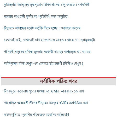
কুমিল্লায় বিনামূল্যে ভ্রাম্যমান চিকিৎসাসেবা চালু করেছে সেনাবাহিনী
বরুড়ায় আওয়ামী যুবলীগের প্রতিনিধি সভা অনুষ্ঠিত
বিদ্যুতে আমাদের যথেষ্ট ভর্তুকি দিতে হচ্ছে : ওবায়দুল কাদের
যেখানেই যাই, সেখানেই শুনি হাসপাতালে ডাক্তার থাকে না : স্বাস্থ্যমন্ত্রী
পানিবন্দী মানুষের চাহিদা তুলনায় সরকারী সাহায্য অপ্রতুল: ডা. তাহের
অবিশ্বাস্য ঘটনা দেখুন এক কোমরে দুই তরুণী (ভিডিও দেখুন )
সর্বাধিক পঠিত খবর
বিশ্বজুড়ে করোনায় মৃতের সংখ্যা ৯৫ হাজার, আক্রান্ত ১৬ লাখ
শাহরাস্তি আওয়ামী লীগের উন্নয়ন সমন্বয় কমিটির মতবিনিময় সভা
দাউদকান্দিতে প্রবাসীর পরিবারকে হয়রানির অভিযোগ