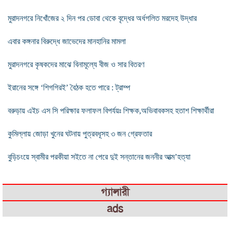
মুরাদনগরে নিখোঁজের ২ দিন পর ডোবা থেকে বৃদ্ধের অর্ধগলিত মরদেহ উদ্ধার
এবার কঙ্গনার বিরুদ্ধে জাভেদের মানহানির মামলা
মুরাদনগরে কৃষকদের মাঝে বিনামূল্যে বীজ ও সার বিতরণ
ইরানের সঙ্গে ‘শিগগিরই’ বৈঠক হতে পারে : ট্রাম্প
বরুড়ায় এইচ এস সি পরিক্ষার ফলাফল বিপর্যয়ঃ শিক্ষক,অভিবাবকসহ হতাশ শিক্ষার্থীরা
কুমিল্লায় জোড়া খুনের ঘটনায় পুত্রবধূসহ ৩ জন গ্রেফতার
বুড়িচংয়ে স্বামীর পরকীয়া সইতে না পেরে দুই সন্তানের জননীর আত্ম’হত্যা
গ্যালারী
ads