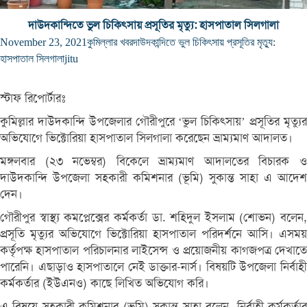
দাউদকান্দিতে ভুল চিকিৎসায় প্রসূতির মৃত্যু: হাসপাতাল সিলগালা
November 23, 2021
কুমিল্লার খবর
দাউদকান্দিতে ভুল চিকিৎসায় প্রসূতির মৃত্যু:
হাসপাতাল সিলগালা
jitu
স্টাফ রিপোর্টারঃ
কুমিল্লার দাউদকান্দি উপজেলার গৌরীপুরে ‘ভুল চিকিৎসায়’ প্রসূতির মৃত্যুর
অভিযোগে ভিক্টোরিয়া হাসপাতাল সিলগালা করেছেন ভ্রাম্যমাণ আদালত।
মঙ্গলবার (২৩ নভেম্বর) বিকেলে ভ্রাম্যমাণ আদালতের বিচারক ও
দাউদকান্দি উপজেলা সহকারী কমিশনার (ভূমি) সুকান্ত সাহা এ আদেশ
দেন।
গৌরীপুর স্বাস্থ্য কমপ্লেক্সের কর্মকর্তা ডা. শহিদুল ইসলাম (শোভন) বলেন,
প্রসূতি মৃত্যুর অভিযোগে ভিক্টোরিয়া হাসপাতাল পরিদর্শনে আসি। এসময়
কর্তৃপক্ষ হাসপাতাল পরিচালনার লাইসেন্স ও প্রয়োজনীয় কাগজপত্র দেখাতে
পারেনি। এছাড়াও হাসপাতালে নেই ডাক্তার-নার্স। বিষয়টি উপজেলা নির্বাহী
কর্মকর্তার (ইউএনও) কাছে লিখিত অভিযোগ করি।
এ বিষয়ে সহকারী কমিশনার (ভূমি) সুকান্ত সাহা বলেন, নির্বাহী কর্মকর্তার