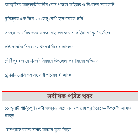
আর্জেন্টিনার অন্তর্র্বতীকালীন কোচ পাবলো আইমার ও লিওনেল স্কালোনি
কুমিল্লায় এক দিনে ২০ ডেঙ্গু রোগী হাসপাতালে ভর্তি
২ বছর পর বাড়ির দরজায় কড়া নাড়লেন করোনা ভাইরাসে ‘মৃত’ ব্যক্তি
হাইকোর্টে জামিন চেয়ে খালেদা জিয়ার আবেদন
গৌরীপুর বাজারে যানজট নিরসনে উপজেলা প্রশাসনের অভিযান
চান্দিনায় ফেন্সিডিল সহ নারী পাচারকারী আটক
সর্বাধিক পঠিত খবর
১১ জুলাই শান্তিপূর্ণ কোটা সংস্কার আন্দোলন রূপ নেয় প্রতিরোধে– উপদেষ্টা আসিফ
মাহমুদ
চৌদ্দগ্রামে বাসের চাপাঁয় অজ্ঞাত যুবক নিহত