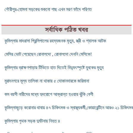
গৌরীপুর-হোমনা সড়কের শুকনো গাছ এখন মরণ ফাঁদে পরিণত
সর্বাধিক পঠিত খবর
কুমিল্লায় মাদরাসা প্রিন্সিপালের রহস্যজনক মৃত্যু, স্ত্রী ও শ্যালক আটক
মেসির ভোট পেয়েছেন রোনালদো , রোনালদো দেননি মেসিকে!
কুমিল্লার ব্রাহ্মণপাড়ায় টিভিতে হাত দিতেই বিদ্যুৎস্পৃষ্টে যুবকের মৃত্যু
মুরাদনগরে মূল্য তালিকা না থাকায় ৫ দোকানদারকে জরিমানা
কম বয়সী নারীদের মধ্যে হৃদরোগে আক্রান্ত হওয়ার ঝুঁকি বেশী
কুমিল্লাজুড়ে করোনার থাবায় ৪৭ চিকিৎসক ও স্বাস্থ্যকর্মী,কোয়ারেন্টিনে আরও ২১ চিকিৎস
কুমিল্লায় পৃথক সড়ক দুর্ঘটনায় নিহত ৪