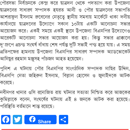
পৌরসভা নির্বাচনকে কেন্দ্র করে ছাত্রদল থেকে পদত্যাগ করা উপজেলা
ছাত্রদলের সাধারণ সম্পাদক হযরত আলী ও পৌর ছাত্রদলের সভাপতি
আশরাফুল ইসলাম রুবেলের নেতৃত্বে স্থানীয় সমবায় মার্কেটে থাকা দলীয়
কার্যালয়ে ছাত্রদলের উদ্যোগে সকাল ১০টায় একটি আলোচনা সভার
আয়োজন করে। একই সময়ে একই স্থানে উপজেলা বিএনপির উদ্যোগেও
আরেকটি আলোচনা সভার আয়োজন করা হয়। কিন্তু সভার প্রাক্কালে
দু’গ্রুপে প্রচন্ড সংঘর্ষ বাঁধায় শেষ পর্যন্ত দুটি সভাই পন্ড হয়ে যায়। এ সময়
প্রতিপক্ষের হামলায় উপজেলা বিএনপির সাধারণ সম্পাদক অ্যাডভোকেট
আনিছুর রহমান মঞ্জুসহ পাঁচজন আহত হয়েছেন।
পুলিশ এ ঘটনায় পৌর বিএনপির সাংগঠনিক সম্পাদক নাছির উদ্দিন,
বিএনপি নেতা জহিরুল ইসলাম, বিল্লাল হোসেন ও জুনাইদকে আটক
করেছে।
নবীনগর থানার ওসি রনোজিত রায় ঘটনার সত্যতা নিশ্চিত করে আজকের
কুমিল্লাকে বলেন, সংঘর্ষের ঘটনায় এই ৪ জনকে আটক করা হয়েছে।
পরিস্থিতি বর্তমানে শান্ত রয়েছে।
Facebook
Twitter
Share
Share