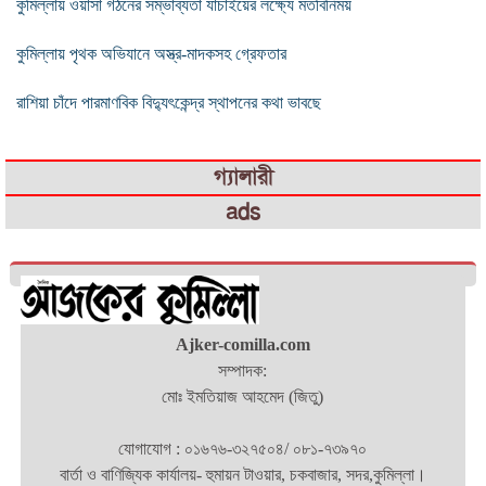
কুমিল্লায় ওয়াসা গঠনের সম্ভাব্যতা যাচাইয়ের লক্ষ্যে মতবিনিময়
কুমিল্লায় পৃথক অভিযানে অস্ত্র-মাদকসহ গ্রেফতার
রাশিয়া চাঁদে পারমাণবিক বিদ্যুৎকেন্দ্র স্থাপনের কথা ভাবছে
গ্যালারী
ads
Ajker-comilla.com
সম্পাদক:
মোঃ ইমতিয়াজ আহমেদ (জিতু)
যোগাযোগ : ০১৬৭৬-৩২৭৫০৪/ ০৮১-৭৩৯৭০
বার্তা ও বাণিজ্যিক কার্যালয়- হুমায়ন টাওয়ার, চকবাজার, সদর,কুমিল্লা।