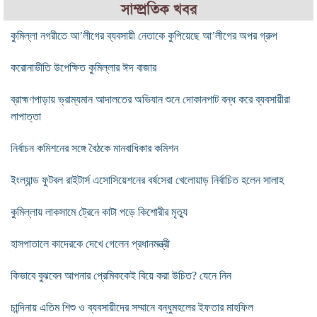
সাম্প্রতিক খবর
কুমিল্লা নগরীতে আ’লীগের ব্যবসায়ী নেতাকে কুপিয়েছে আ’লীগের অপর গ্রুপ
করোনাভীতি উপেক্ষিত কুমিল্লার ঈদ বাজার
ব্রাহ্মণপাড়ায় ভ্রাম্যমান আদালতের অভিযান শুনে দোকানপাট বন্ধ করে ব্যবসায়ীরা
লাপাত্তা
নির্বাচন কমিশনের সঙ্গে বৈঠকে মানবাধিকার কমিশন
ইংল্যান্ড ফুটবল রাইটার্স এসোসিয়েশনের বর্ষসেরা খেলোয়াড় নির্বাচিত হলেন সালাহ
কুমিল্লায় লাকসামে ট্রেনে কাটা পড়ে কিশোরীর মৃত্যু
হাসপাতালে কাদেরকে দেখে গেলেন প্রধানমন্ত্রী
কিভাবে বুঝবেন আপনার প্রেমিককেই বিয়ে করা উচিত? যেনে নিন
চান্দিনায় এতিম শিশু ও ব্যবসায়ীদের সম্মানে বন্ধুমহলের ইফতার মাহফিল