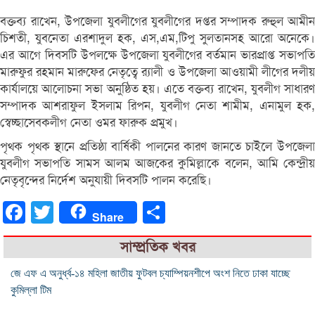
বক্তব্য রাখেন, উপজেলা যুবলীগের যুবলীগের দপ্তর সম্পাদক রুহুল আমীন
চিশতী, যুবনেতা এরশাদুল হক, এস,এম,টিপু সুলতানসহ আরো অনেকে।
এর আগে দিবসটি উপলক্ষে উপজেলা যুবলীগের বর্তমান ভারপ্রাপ্ত সভাপতি
মারুফুর রহমান মারুফের নেতৃত্বে র‌্যালী ও উপজেলা আওয়ামী লীগের দলীয়
কার্যালয়ে আলোচনা সভা অনুষ্ঠিত হয়। এতে বক্তব্য রাখেন, যুবলীগ সাধারণ
সম্পাদক আশরাফুল ইসলাম রিপন, যুবলীগ নেতা শামীম, এনামুল হক,
স্বেচ্ছাসেবকলীগ নেতা ওমর ফারুক প্রমুখ।
পৃথক পৃথক স্থানে প্রতিষ্ঠা বার্ষিকী পালনের কারণ জানতে চাইলে উপজেলা
যুবলীগ সভাপতি সামস আলম আজকের কুমিল্লাকে বলেন, আমি কেন্দ্রীয়
নেতৃবৃন্দের নির্দেশ অনুযায়ী দিবসটি পালন করেছি।
Facebook
Twitter
Share
Share
সাম্প্রতিক খবর
জে এফ এ অনুর্ধ্ব-১৪ মহিলা জাতীয় ফুটবল চ্যাম্পিয়নশীপে অংশ নিতে ঢাকা যাচ্ছে
কুমিল্লা টিম