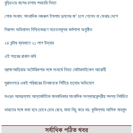
বুড়িচংয়ে বাসের চাপায় পথচারি নিহত
শোক সংবাদ: সাংবাদিক নজরুল ইসলাম দুললের মা’ চলে গেলেন না ফেরার দেশে
নিরাপদ অভিবাসন নিশ্চিতকরণে সচেতনমূলক কর্মশালা অনুষ্ঠিত
২৪ ঘন্টায় ব্যবধানে ২১ লাশ উদ্ধার
এই শহরের রাখাল কবি
ব্রাহ্মণবাড়িয়ায় অটোরিকশার সঙ্গে সংঘর্ষে নিহত মোটারসাইকেল আরোহী
মুরাদনগরে একই পরিবারের তিনজনকে পিটিয়ে হত্যার অভিযোগ
মওদুদ আবদুল্লাহ আন্তর্জাতিক মানবাধিকার সাংবাদিক সংস্থারকেন্দ্রীয় সদস্য নির্বাচিত
ভারতের সঙ্গে কথা হবে চোখে চোখ রেখে, মাথা নিচু করে নয়: কুমিল্লায় আসিফ মাহমুদ
সর্বাধিক পঠিত খবর