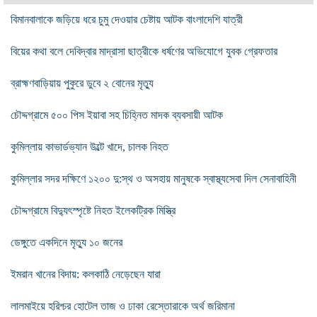
বিমানবালাকে জড়িয়ে ধরে চুমু দেওয়ার চেষ্টায় আটক বাংলাদেশি যাত্রী
বিয়ের কথা বলে দেবিদ্বার মাদ্রাসা ছাত্রীকে ধর্ষণের অভিযোগে যুবক গ্রেফতার
ব্রাহ্মণবাড়িয়ায় পুকুরে ডুবে ২ বোনের মৃত্যু
চৌদ্দগ্রামে ৫০০ পিস ইয়াবা সহ চিহ্নিত মাদক ব্যবসায়ী আটক
কুমিল্লায় কাভার্ডভ্যান উল্টে খাদে, চালক নিহত
কুমিল্লার সদর দক্ষিণে ১২০০ দু:স্থ ও অসহায় মানুষকে স্বাস্থ্যসেবা দিল সেনাবাহিনী
চৌদ্দগ্রামে বিদ্যুৎস্পৃষ্টে নিহত ইলেকট্রিক মিস্ত্রি
ডেঙ্গুতে একদিনে মৃত্যু ১০ জনের
ইমরান খানের বিদায়: কলকাঠি নেড়েছেন যারা
লালমাইয়ে হরিশ্চর হোটেল তাজ ও ঢাকা রেস্তোরাকে অর্থ জরিমানা