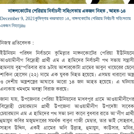
নাঙ্গলকোটের পেরিয়ায় নির্বাচনী সহিংসতায় একজন নিহত , আহত-১৪
December 9, 2021
কুমিল্লার খবর
আহত ১৪
,
নাঙ্গলকোটের পেরিয়ায় নির্বাচনী সহিংসতায়
একজন নিহত
jitu
নিজস্ব প্রতিবেদক :
ইউনিয়ন পরিষদ নির্বাচনে কুমিল্লার নাঙ্গলকোটের পেরিয়া ইউনিয়নে
আওয়ামীলীগ বিদ্রোহী প্রার্থী এম এ হামিদের নির্বাচনী পথ সভায় সন্ত্রাসী
হামলায় বৃহস্পতিবার রাত ৯টায় আশারকোটা গ্রামের আবুল খায়েরের ছেলে
শাকিল হোসেন (২২) নামে এক যুবক নিহত হয়েছে। এসময় ধারালো অস্ত্র
ও দেশীয় অস্ত্রশস্ত্রের আঘাতে আরো ১৪ জন আহত হয়েছে। এ ঘটনায়
এলাকায় থমথমে অবস্থা বিরাজ করছে।
জানা যায়, উপজেলার পেরিয়া ইউনিয়নের মাধবপুর গ্রামে আওয়ামীলীগের
বিদ্রোহী চেয়ারম্যান প্রার্থী উপজেলা আওয়ামীলীগ উপদেষ্টা সাবেক
চেয়ারম্যান এম এ হামিদের পথ সভা চলা কালে বুধবার রাতে আ’লীগ প্রার্থী
হুমায়ুন কবির মজুমদারের সমর্থক বাবুল গাজী মেম্বার, তার ভাই সোহরাব,
সাহাব উদ্দিন, একই গ্রামের অলি উল্লাহ, হুমায়ুন, কাউসার, মনির,