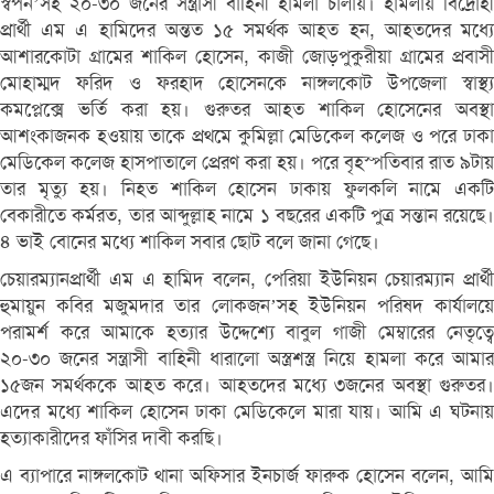
স্বপন’সহ ২০-৩০ জনের সন্ত্রাসী বাহিনী হামলা চালায়। হামলায় বিদ্রোহী
প্রার্থী এম এ হামিদের অন্তত ১৫ সমর্থক আহত হন, আহতদের মধ্যে
আশারকোটা গ্রামের শাকিল হোসেন, কাজী জোড়পুকুরীয়া গ্রামের প্রবাসী
মোহাম্মদ ফরিদ ও ফরহাদ হোসেনকে নাঙ্গলকোট উপজেলা স্বাস্থ্য
কমপ্লেক্সে ভর্তি করা হয়। গুরুতর আহত শাকিল হোসেনের অবস্থা
আশংকাজনক হওয়ায় তাকে প্রথমে কুমিল্লা মেডিকেল কলেজ ও পরে ঢাকা
মেডিকেল কলেজ হাসপাতালে প্রেরণ করা হয়। পরে বৃহস্পতিবার রাত ৯টায়
তার মৃত্যু হয়। নিহত শাকিল হোসেন ঢাকায় ফুলকলি নামে একটি
বেকারীতে কর্মরত, তার আব্দুল্লাহ নামে ১ বছরের একটি পুত্র সন্তান রয়েছে।
৪ ভাই বোনের মধ্যে শাকিল সবার ছোট বলে জানা গেছে।
চেয়ারম্যানপ্রার্থী এম এ হামিদ বলেন, পেরিয়া ইউনিয়ন চেয়ারম্যান প্রার্থী
হুমায়ুন কবির মজুমদার তার লোকজন’সহ ইউনিয়ন পরিষদ কার্যালয়ে
পরামর্শ করে আমাকে হত্যার উদ্দেশ্যে বাবুল গাজী মেম্বারের নেতৃত্বে
২০-৩০ জনের সন্ত্রাসী বাহিনী ধারালো অস্ত্রশস্ত্র নিয়ে হামলা করে আমার
১৫জন সমর্থককে আহত করে। আহতদের মধ্যে ৩জনের অবস্থা গুরুতর।
এদের মধ্যে শাকিল হোসেন ঢাকা মেডিকেলে মারা যায়। আমি এ ঘটনায়
হত্যাকারীদের ফাঁসির দাবী করছি।
এ ব্যাপারে নাঙ্গলকোট থানা অফিসার ইনচার্জ ফারুক হোসেন বলেন, আমি