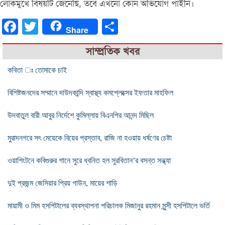
লোকমুখে বিষয়টি জেনেছি, তবে এখনো কোন অভিযোগ পাইনি।
Facebook
Twitter
Share
Share
সাম্প্রতিক খবর
কবিতা ঃ তোমাকে চাই
বিশিষ্টজনদের সম্মানে দাউদকান্দি স্বাস্থ্য কমপ্লেক্সের ইফতার মাহফিল
উদবাতুল বারী আবুর নির্দেশে কুমিল্লায় বিএনপির আনন্দ মিছিল
মুরাদনগরে সৎ মেয়েকে বিয়ের প্রস্তাব, রাজি না হওয়ায় ধর্ষণের চেষ্টা
ওয়াশিংটনে কবিগুরুর গানে সুরে ধ্বনিত হল সুরবিতান’র বসন্ত সন্ধ্যা
দুই প্রজন্ম জেসিয়ার প্রিয় গাউন, মায়ের শাড়ি
মায়ামী ও মিম হসপিটালের ব্যবস্থাপনা পরিচালক মিজানুর রহমান মুন্সী হসপিটালে ভর্তি