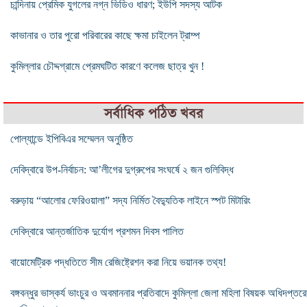
চান্দিনায় প্রেমিক যুগলের নগ্ন ভিডিও ধারণ; ইউপি সদস্য আটক
কাভানার ও তার পুরো পরিবারের কাছে ক্ষমা চাইলেন ট্রাম্প
কুমিল্লার চৌদ্দগ্রামে প্রেমঘটিত কারণে কলেজ ছাত্র খুন !
সর্বাধিক পঠিত খবর
পোল্যান্ডে ইপিবিএর সম্মেলন অনুষ্ঠিত
দেবিদ্বারে উপ-নির্বাচন: আ’লীগের দুগ্রুপের সংঘর্ষে ২ জন গুলিবিদ্ধ
বরুড়ায় “আলোর ফেরিওয়ালা” সদ্য নির্মিত বৈদ্যুতিক লাইনে স্পট মিটারিং
দেবিদ্বারে আন্তর্জাতিক দুর্যোগ প্রশমন দিবস পালিত
বায়োমেট্রিক পদ্ধতিতে সীম রেজিষ্ট্রেশন করা নিয়ে ভয়ানক তথ্য!
বঙ্গবন্ধুর ভাস্কর্য ভাংচুর ও অবমাননার প্রতিবাদে কুমিল্লা জেলা মহিলা বিষয়ক অধিদপ্তরে