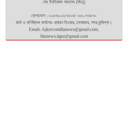
মোঃ ইমতিয়াজ আহমেদ (জিতু)
যোগাযোগ : ০১৬৭৬-৩২৭৫০৪/ ০৮১-৭৩৯৭০
বার্তা ও বাণিজ্যিক কার্যালয়- হুমায়ন টাওয়ার, চকবাজার, সদর,কুমিল্লা।
Email- Ajkercomillanews@gmail.com.
Jitunews.tiger@gmail.com