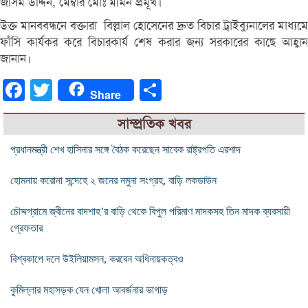
জসিম উদ্দিন, মেম্বার মোঃ মমিন প্রমূখ।
উক্ত মানববন্ধনে বক্তারা বিল্লাল হোসেনের দ্রুত বিচার ট্রাইব্যুনালের মাধ্যমে
ফাঁসি কার্যকর করে বিচারকার্য শেষ করার জন্য সরকারের কাছে আহ্বান
জানান।
Facebook
Twitter
Share
Share
সাম্প্রতিক খবর
প্রধানমন্ত্রী শেখ হাসিনার সঙ্গে বৈঠক করেছেন সাবেক রাষ্ট্রপতি এরশাদ
হোমনায় করোনা সন্দেহে ২ জনের নমুনা সংগ্রহ, বাড়ি লকডাউন
চৌদ্দগ্রামে জ্বীনের বাদশাহ’র বাড়ি থেকে বিপুল পরিমাণ মাদকসহ তিন মাদক ব্যবসায়ী
গ্রেফতার
বিশ্বকাপে দলে উইলিয়ামসন, করবেন অধিনায়কত্বও
কুমিল্লার মহাসড়ক যেন খোলা আবর্জনার ভাগাড়