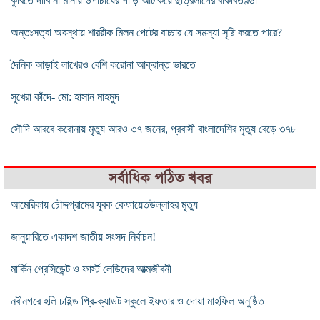
কুবিতে দাবি না মানায় উপাচার্যের গাড়ি আটকিয়ে ছাত্রলীগের বাকবিতণ্ডা
অন্তঃসত্বা অবস্থায় শাররীক মিলন পেটের বাচ্চার যে সমস্যা সৃষ্টি করতে পারে?
দৈনিক আড়াই লাখেরও বেশি করোনা আক্রান্ত ভারতে
সুখেরা কাঁদে- মো: হাসান মাহমুদ
সৌদি আরবে করোনায় মৃত্যু আরও ৩৭ জনের, প্রবাসী বাংলাদেশির মৃত্যু বেড়ে ৩৭৮
সর্বাধিক পঠিত খবর
আমেরিকায় চৌদ্দগ্রামের যুবক কেফায়েতউল্লাহর মৃত্যু
জানুয়ারিতে একাদশ জাতীয় সংসদ নির্বাচন!
মার্কিন প্রেসিডেন্ট ও ফার্স্ট লেডিদের আত্মজীবনী
নবীনগরে হলি চাইল্ড প্রি-ক্যাডট স্কুলে ইফতার ও দোয়া মাহফিল অনুষ্ঠিত