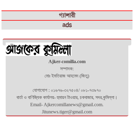
গ্যালারী
ads
Ajker-comilla.com
সম্পাদক:
মোঃ ইমতিয়াজ আহমেদ (জিতু)
যোগাযোগ : ০১৬৭৬-৩২৭৫০৪/ ০৮১-৭৩৯৭০
বার্তা ও বাণিজ্যিক কার্যালয়- হুমায়ন টাওয়ার, চকবাজার, সদর,কুমিল্লা।
Email- Ajkercomillanews@gmail.com.
Jitunews.tiger@gmail.com