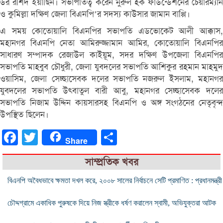
উর রশিদ ইয়াছিন। সভাপতিত্ব করেন নুরুল হক ফাউন্ডেশনের চেয়ারম্যান
ও কুমিল্লা দক্ষিণ জেলা বিএনপি’র সদস্য কাউসার জামান বাপ্পি।
এ সময় কোতোয়ালি বিএনপির সভাপতি এডভোকেট আলী আক্কাস,
মহানগর বিএনপি নেতা আমিরুজ্জামান আমির, কোতোয়ালি বিএনপির
সাধারণ সম্পাদক রেজাউল কাইয়ূম, সদর দক্ষিণ উপজেলা বিএনপির
সভাপতি মাহবুব চৌধুরী, জেলা যুবদলের সভাপতি আশিকুর রহমান মাহমুদ
ওয়াসিম, জেলা সেচ্ছাসেবক দলের সভাপতি নজরুল ইসলাম, মহানগর
যুবদলের সভাপতি উৎবাতুল বারী আবু, মহানগর সেচ্ছাসেবক দলের
সভাপতি নিজাম উদ্দিন কায়সারসহ বিএনপি ও অঙ্গ সংগঠনের নেতৃবৃন্দ
উপস্থিত ছিলেন।
Facebook
Twitter
Share
Share
সাম্প্রতিক খবর
বিএনপি অবৈধভাবে ক্ষমতা দখল করে, ২০০৮ সালের নির্বাচনে সেটি প্রমাণিত : প্রধানমন্ত্রী
চৌদ্দগ্রামে একাধিক পুরুষকে দিয়ে নিজ স্ত্রীকে ধর্ষণ করালেন স্বামী, অভিযুক্তরা আটক