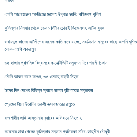
বিতরণ
এমপি আনোয়ারুল আজীমের মরদেহ উদ্ধার হয়নি: পশ্চিমবঙ্গ পুলিশ
কুমিল্লার নিমসার থেকে ১৬০০ লিটার চোরাই ডিজেলসহ আটক যুবক
ওবায়দুল কাদের আ’লীগের অনেক ক্ষতি করে যাচ্ছে, ম্যাক্সিমাম মানুষের কাছে আপনি ঘৃণিত
লোক-এমপি একরামুল
৬৫ হাজার প্রাথমিক বিদ্যালয়ে কানেক্টিভিটি সল্যুশন দিবে গ্রামীণফোন
সৌদি আরবে বাসে আগুন, ৩৫ ওমরাহ যাত্রী নিহত
ঈদের দিন দেশের বিভিন্ন স্থানে হালকা বৃষ্টিপাতের সম্ভাবনা
প্রেমের টানে ইতালির তরুণী কক্সবাজারের রামুতে
রাজশাহীর জঙ্গি আস্তানায় র‌্যাবের অভিযানে নিহত ২
করোনায় মারা গেলেন কুমিল্লার সন্তান প্রতিরক্ষা সচিব মোহসীন চৌধুরী