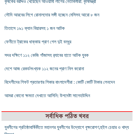
কৃষকের বরাদ্দও খেয়েছেন আওয়ামী লীগের নেতাকর্মীরা: কৃষিমন্ত্রী
সৌদি আরবের লিগে রোনালদোর সঙ্গী হচ্ছেন মেসিসহ আরো ৮ জন
তিতাসে ১৯১ ক্যান বিয়ারসহ ১ জন আটক
ফেনীতে ট্রাকের ধাক্কায় প্রাণ গেল দুই বন্ধুর
সদর দক্ষিণে ১১২ কেজি গাঁজাসহ র‌্যাবের হাতে আটক যুবক
দেশে আজ রেকর্ডসংখ্যক ১১২ জনের প্রাণ নিল করোনা
বিদেশীদের গিফট প্রতারণার শিকার বাংলাদেশীরা : কোটি কোটি টাকার লেনদেন
আমরা কোনো ক্ষমতা দেখাতে আসিনি: উপদেষ্টা সালেহউদ্দিন
সর্বাধিক পঠিত খবর
যুবলীগের প্রতিষ্ঠাবার্ষিকীতে মহানগর যুবলীগের উদ্যোগে বৃক্ষরোপণ,হুইল চেয়ার ও খাদ্য