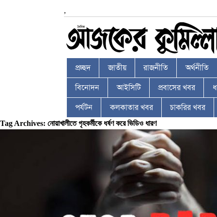
,
প্রচ্ছদ
জাতীয়
রাজনীতি
অর্থনীতি
বিনোদন
আইসিটি
প্রবাসের খবর
ধর
পর্যটন
কলকাতার খবর
চাকরির খবর
Tag Archives: নোয়াখালীতে গৃহকর্মীকে ধর্ষণ করে ভিডিও ধারণ