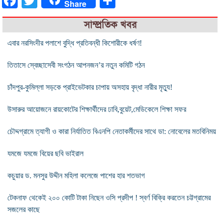
Facebook
Twitter
Share
Share
সাম্প্রতিক খবর
এবার নরসিংদীর পলাশে বুদ্ধি প্রতিবন্ধী কিশোরীকে ধর্ষণ!
তিতাসে স্বেচ্ছাসেবী সংগঠন আপনজন’র নতুন কমিটি গঠন
চাঁদপুর-কুমিল্লা সড়কে প্রাইভেটকার চাপায় অসহায় বৃদ্ধা নারীর মৃত্যু!
উসারুর আয়োজনে রায়কোটের শিক্ষার্থীদের ঢাবি,বুয়েট,মেডিকেলে শিক্ষা সফর
চৌদ্দগ্রামে ত্যাগী ও কারা নির্যাতিত বিএনপি নেতাকর্মীদের সাথে ডা: নোবেলের মতবিনিময়
যমজে যমজে বিয়ের ছবি ভাইরাল
কচুয়ার ড. মনসুর উদ্দীন মহিলা কলেজে পাশের হার শতভাগ
টেকনাফ থেকেই ২০০ কোটি টাকা নিছেন ওসি প্রদীপ ! স্বর্ণ বিক্রি করতেন চট্টগ্রামের
সজলের কাছে