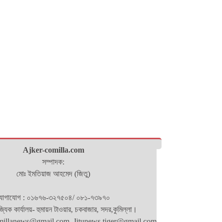
Ajker-comilla.com
সম্পাদক:
মোঃ ইমতিয়াজ আহমেদ (জিতু)
োগাযোগ : ০১৬৭৬-৩২৭৫০৪/ ০৮১-৭৩৯৭০
িজ্যিক কার্যালয়- হুমায়ন টাওয়ার, চকবাজার, সদর,কুমিল্লা।
millanews@gmail.com. Jitunews.tiger@gmail.com