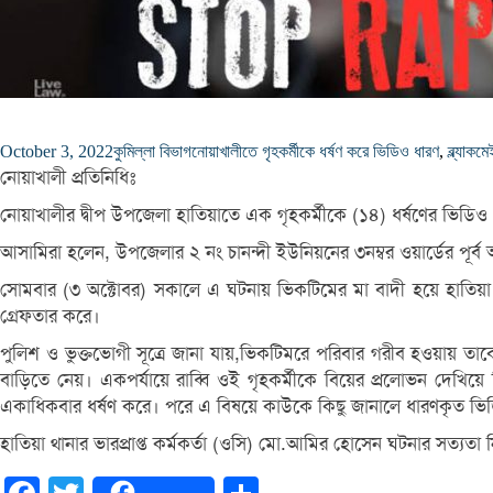
October 3, 2022
কুমিল্লা বিভাগ
নোয়াখালীতে গৃহকর্মীকে ধর্ষণ করে ভিডিও ধারণ
,
ব্ল্যাকম
নোয়াখালী প্রতিনিধিঃ
নোয়াখালীর দ্বীপ উপজেলা হাতিয়াতে এক গৃহকর্মীকে (১৪) ধর্ষণের ভিডিও
আসামিরা হলেন, উপজেলার ২ নং চানন্দী ইউনিয়নের ৩নম্বর ওয়ার্ডের পূর্ব
সোমবার (৩ অক্টোবর) সকালে এ ঘটনায় ভিকটিমের মা বাদী হয়ে হাতিয়া 
গ্রেফতার করে।
পুলিশ ও ভুক্তভোগী সূত্রে জানা যায়,ভিকটিমরে পরিবার গরীব হওয়ায় তাক
বাড়িতে নেয়। একপর্যায়ে রাব্বি ওই গৃহকর্মীকে বিয়ের প্রলোভন দেখিয়ে
একাধিকবার ধর্ষণ করে। পরে এ বিষয়ে কাউকে কিছু জানালে ধারণকৃত ভিডিও
হাতিয়া থানার ভারপ্রাপ্ত কর্মকর্তা (ওসি) মো.আমির হোসেন ঘটনার সত্যত