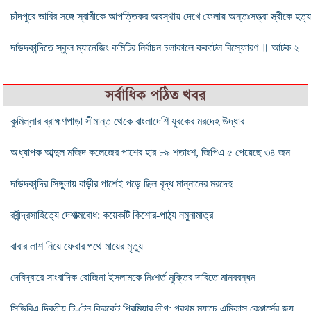
চাঁদপুরে ভাবির সঙ্গে স্বামীকে আপত্তিকর অবস্থায় দেখে ফেলায় অন্তঃসত্ত্বা স্ত্রীকে হত্য
দাউদকান্দিতে স্কুল ম্যানেজিং কমিটির নির্বাচন চলাকালে ককটেল বিস্ফোরণ ॥ আটক ২
সর্বাধিক পঠিত খবর
কুমিল্লার ব্রাহ্মণপাড়া সীমান্ত থেকে বাংলাদেশি যুবকের মরদেহ উদ্ধার
অধ্যাপক আব্দুল মজিদ কলেজের পাশের হার ৮৯ শতাংশ, জিপিএ ৫ পেয়েছে ৩৪ জন
দাউদকান্দির সিঙ্গুলায় বাড়ীর পাশেই পড়ে ছিল বৃদ্ধ মান্নানের মরদেহ
রবীন্দ্রসাহিত্যে দেশাত্মবোধ: কয়েকটি কিশোর-পাঠ্য নমুনামাত্র
বাবার লাশ নিয়ে ফেরার পথে মায়ের মৃত্যু
দেবিদ্বারে সাংবাদিক রোজিনা ইসলামকে নিঃশর্ত মুক্তির দাবিতে মানববন্ধন
সিডিবিএ দ্বিতীয় টি-টেন ক্রিকেট প্রিমিয়ার লীগ: প্রথম ম্যাচে এমিকাস রেঞ্জার্সের জয়