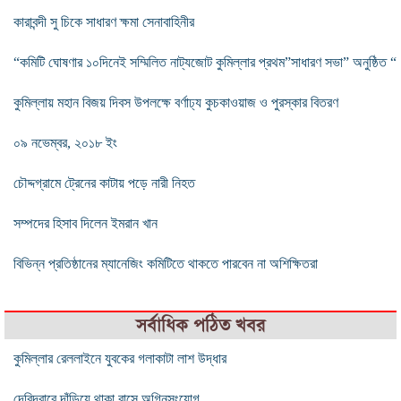
কারাবন্দী সু চিকে সাধারণ ক্ষমা সেনাবাহিনীর
“কমিটি ঘোষণার ১০দিনেই সম্মিলিত নাট্যজোট কুমিল্লার প্রথম”সাধারণ সভা” অনুষ্ঠিত “
কুমিল্লায় মহান বিজয় দিবস উপলক্ষে বর্ণাঢ্য কুচকাওয়াজ ও পুরস্কার বিতরণ
০৯ নভেম্বর, ২০১৮ ইং
চৌদ্দগ্রামে ট্রেনের কাটায় পড়ে নারী নিহত
সম্পদের হিসাব দিলেন ইমরান খান
বিভিন্ন প্রতিষ্ঠানের ম্যানেজিং কমিটিতে থাকতে পারবেন না অশিক্ষিতরা
সর্বাধিক পঠিত খবর
কুমিল্লার রেললাইনে যুবকের গলাকাটা লাশ উদ্ধার
দেবিদ্বারে দাঁড়িয়ে থাকা বাসে অগ্নিসংযোগ