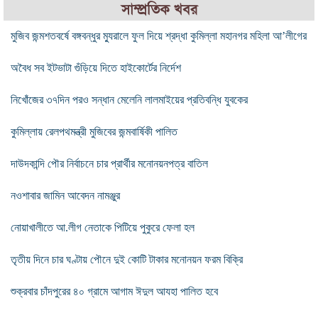
সাম্প্রতিক খবর
মুজিব জন্মশতবর্ষে বঙ্গবন্ধুর ম্যুরালে ফুল দিয়ে শ্রদ্ধা কুমিল্লা মহানগর মহিলা আ’লীগের
অবৈধ সব ইটভাটা গুঁড়িয়ে দিতে হাইকোর্টের নির্দেশ
নিখোঁজের ৩৭দিন পরও সন্ধান মেলেনি লালমাইয়ের প্রতিবন্ধি যুবকের
কুমিল্লায় রেলপথমন্ত্রী মুজিবের জন্মবার্ষিকী পালিত
দাউদকান্দি পৌর নির্বাচনে চার প্রার্থীর মনোনয়নপত্র বাতিল
নওশাবার জামিন আবেদন নামঞ্জুর
নোয়াখালীতে আ.লীগ নেতাকে পিটিয়ে পুকুরে ফেলা হল
তৃতীয় দিনে চার ঘণ্টায় পৌনে দুই কোটি টাকার মনোনয়ন ফরম বিক্রি
শুক্রবার চাঁদপুরের ৪০ গ্রামে আগাম ঈদুল আযহা পালিত হবে