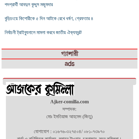
পদপ্রার্থী আবদুল কুদ্দুস মজুমদার
বুড়িচংয়ে কিশোরীকে ৫ দিন আটকে রেখে ধর্ষণ, গ্রেফতার ৪
নির্বাচনী ট্রাইব্যুনালে মামলা করবে জাতীয় ঐক্যফ্রন্ট
গ্যালারী
ads
Ajker-comilla.com
সম্পাদক:
মোঃ ইমতিয়াজ আহমেদ (জিতু)
যোগাযোগ : ০১৬৭৬-৩২৭৫০৪/ ০৮১-৭৩৯৭০
বার্তা ও বাণিজ্যিক কার্যালয়- হুমায়ন টাওয়ার, চকবাজার, সদর,কুমিল্লা।