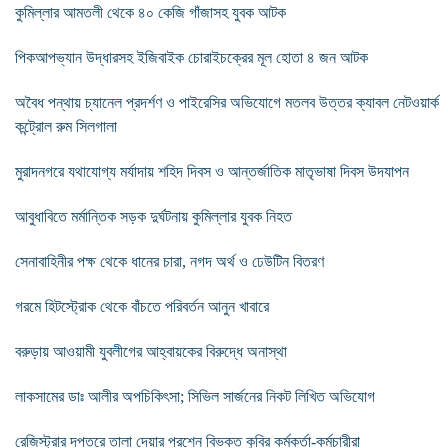
কুমিল্লার আমতলী থেকে ৪০ কেজি গাঁজাসহ যুবক আটক
পিকআপভ্যান উদ্ধারসহ ইজিবাইক চোরাইচক্রের মূল হোতা ৪ জন আটক
অবৈধ পন্থায় চ্যানেল প্রদর্শণ ও পাইরেসির অভিযোগে মতলব উত্তর ক্যাবল নেটওয়ার্ক
কন্ট্রোল রুম সিলগালা
মুরাদনগরে যথাযোগ্য মর্যাদায় শহিদ দিবস ও আন্তর্জাতিক মাতৃভাষা দিবস উদযাপন
আবুধাবিতে মর্মান্তিক সড়ক দুর্ঘটনায় কুমিল্লার যুবক নিহত
সেনাবাহিনীর পক্ষ থেকে ধানের চারা, নগদ অর্থ ও ঢেউটিন বিতরণ
গরমে হিটস্ট্রোক থেকে বাঁচতে পরিবর্তন আনুন খাবারে
বরুড়ায় আওয়ামী যুবলীগের আহ্বায়কের বিরুদ্ধে অনাস্থা
লাকসামের ডাঃ আলীর অপচিকিৎসা; সিভিল সার্জনের নিকট লিখিত অভিযোগ
রেজিস্ট্রার দপ্তরে তালা দেয়ার প্রশ্নে বিভক্ত কুবির কর্মকর্তা-কর্মচারীরা