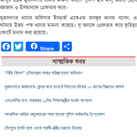
আব্দুর রহিম মুরাদনগর থানায় মামলা করলে পুলিশ মৃত মালু মিয়ার ছেলে
রমজান ও উসমানকে গ্রেফতার করে।
মুরাদনগর থানার অফিসার ইনচার্জ একেএম মনজুর আলম বলেন, এ
ঘটনায় উভয় পক্ষ থানায় মামলা করেছে। দু’জনকে গ্রেফতার করে কুমিল্লা
কোর্টে চালান করা হয়েছে।
Facebook
Twitter
Share
Share
সাম্প্রতিক খবর
“বিডি ক্লিন” চৌদ্দগ্রাম শাখার পরিচ্ছন্নতা অভিযান
মুরাদনগরে আজানকে কেন্দ্র করে সংঘর্ষে নিহতের ঘটনায় ১০ জনের বিরুদ্ধে মামলা
এসএসসির ফল: শুক্রবার ১১টায় শিক্ষামন্ত্রীর সংবাদ সম্মেলন
সাংবাদিক আরিফ মজুমদারের শশুর সাবেক পুলিশ কর্মকর্তার ইন্তেকাল
চাঁদপুরে ফ্লাট বাসা থেকে স্বামী-স্ত্রীর মরদেহ উদ্ধার