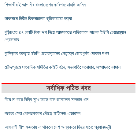
শিক্ষার্থীরাই আগামীর বাংলাদেশের কারিগর: মাহদি আমিন
লাকসামে নিরীহ রিকসাচালক ছুরিকাঘাতে হত্যা
বুড়িচংয়ে ৪৭ কোটি টাকা ঋণ নিয়ে আত্মসাতের অভিযোগে সাবেক ইউপি চেয়ারম্যান
গ্রেফতার
কুমিল্লার বরুড়ায় ইউপি চেয়ারম্যানের নেতৃত্বে জোরপূর্বক দোকান দখল
চৌদ্দগ্রামে সাংবাদিক সমিতির কমিটি গঠন, সভাপতি: মনোয়ার, সম্পাদক: কামাল
সর্বাধিক পঠিত খবর
বিয়ে না করে দিব্যি সুখে আছে বলে জানালেন সালমান খান
বছরের সেরা গোলরক্ষকের দৌড়ে মার্টিনেজ-এডারসন
আওয়ামী লীগ ক্ষমতায় না থাকলে দেশ অন্ধকারে ফিরে যাবে: প্রধানমন্ত্রী