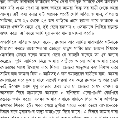
তুই কোথায় তারাতারি আমাদের সাথে দেখা কর তুই সামিকে কেন মারছত?
আর যদি এখন দেখা না করছ তাইলে আমরা কিন্তু তর বাড়ী থেকে ধইরা
আনমু। এই কথা বলার ঘন্টা খানেক পরেই দেখি সবির, জামাল, বশির ও
সামিসহ প্রায় ২০ থেকে ২৫ জন বাড়িতে এসে হামলা করে আমাকে ও
আমার গর্ভবতি মেয়ে খুসু, দুই ছেলে রমজান ও ওসমানকে পিটিয়ে রক্তাক্ত
জখম করে। এ বিষয়ে আমি মুরাদনগর থানায় মামলা করেছি।
অপরদিকে সবির আহম্মদ বলেন, রমজান আর সামির মারামারির ঘটনাকে
মিমাংসা করতে রমজানের মা জোহরা খাতুন সামির চাচা জামাল মিয়াকে
মোবাইল ফোনে বলেন আমার ছেলে যে কাজটি করেছে তা খুব অন্যায়
করেছে। তুমি সামিকে নিয়ে আমার বাড়ীতে আসো আমি আমার ছেলে
রমজানের সাথে মিমাংসা করে দিবো। জোহরা খাতুনের কথা বিশ্বাস করে
সামির চাচা জামাল মিয়া ও আমিসহ ৪ জন রমাজানের বাড়ীতে যাই। আমরা
রমাজানের ঘরে ঢুকার সাথে সাথেই দরজা বন্ধ করে রমজান ও তার ছোট
ভাই উসমান বোন খুসু আক্তার এবং তার মা জোহরা বেগম রামদা ও
তাসকাল দিয়ে জামালকে আমাকে ও বশিরকে এলোপাথারী কোপিয়ে
রক্তাক্ত জখম করে। এসময় আমার বাবাকে বাচাতে গিয়ে আমি অতিরিক্ত
জখমের শিকার হই। খবর পেয়ে স্থানীরা ঘরের দরজা ভেঙ্গে আমাদেরকে
উদ্ধার করে মুরাদনগর স্বাস্থ্য কমপ্লেক্সে নিয়ে আসে। এ বিষয়ে আমার বাবা