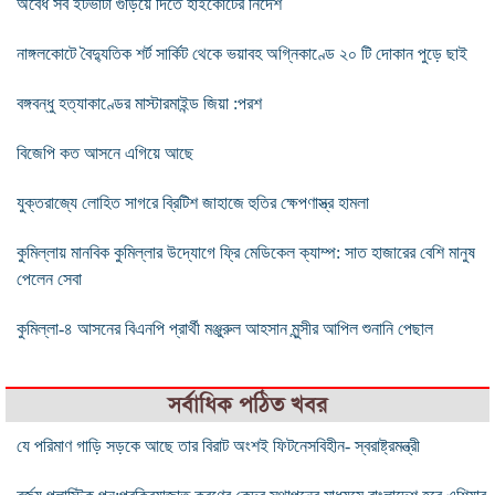
অবৈধ সব ইটভাটা গুঁড়িয়ে দিতে হাইকোর্টের নির্দেশ
নাঙ্গলকোটে বৈদ্যুতিক শর্ট সার্কিট থেকে ভয়াবহ অগ্নিকাণ্ডে ২০ টি দোকান পুড়ে ছাই
বঙ্গবন্ধু হত্যাকাণ্ডের মাস্টারমাইন্ড জিয়া :পরশ
বিজেপি কত আসনে এগিয়ে আছে
যুক্তরাজ্যে লোহিত সাগরে ব্রিটিশ জাহাজে হুতির ক্ষেপণাস্ত্র হামলা
কুমিল্লায় মানবিক কুমিল্লার উদ্যোগে ফ্রি মেডিকেল ক্যাম্প: সাত হাজারের বেশি মানুষ
পেলেন সেবা
কুমিল্লা-৪ আসনের বিএনপি প্রার্থী মঞ্জুরুল আহসান মুন্সীর আপিল শুনানি পেছাল
সর্বাধিক পঠিত খবর
যে পরিমাণ গাড়ি সড়কে আছে তার বিরাট অংশই ফিটনেসবিহীন- স্বরাষ্ট্রমন্ত্রী