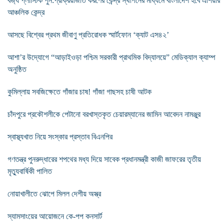
বর্জ্য প্লাস্টিক পুন:প্রক্রিয়াজাত করণের কেন্দ্র স্থাপনের মাধ্যমে বাংলাদেশ হবে এশিয়ার
আঞ্চলিক কেন্দ্র
আসছে বিশ্বের প্রথম জীবাণু প্রতিরোধক স্মার্টফোন ‘ক্যাট এস৪২’
আশা’র উদ্যোগে “আড়াইওড়া পশ্চিম সরকারী প্রাথমিক বিদ্যালয়ে” মেডিক্যাল ক্যাম্প
অনুষ্ঠিত
কুমিল্লায় সবজিক্ষেতে গাঁজার চাষ! গাঁজা গাছসহ চাষী আটক
চাঁদপুরে প্রকৌশলীকে পেটানো বরখাস্তকৃত চেয়ারম্যানের জামিন আবেদন নামঞ্জুর
স্বাস্থ্যখাত নিয়ে সংস্কার প্রস্তাব বিএনপির
গণতন্ত্র পুনরুদ্ধারের শপথের মধ্য দিয়ে সাবেক প্রধানমন্ত্রী কাজী জাফরের তৃতীয়
মৃত্যুবার্ষিকী পালিত
নোয়াখালীতে ঝোপে মিলল দেশীয় অস্ত্র
স্যামসাংয়ের আয়োজনে কে-পপ কনসার্ট