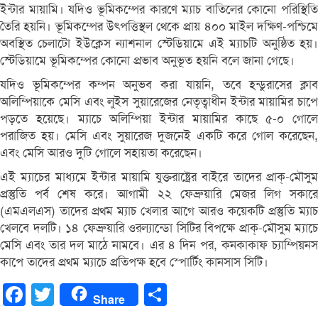
ইন্টার মায়ামি। যদিও ভূমিকম্পের কারণে ম্যাচ বাতিলের কোনো পরিস্থিতি
তৈরি হয়নি। ভূমিকম্পের উৎপত্তিস্থল থেকে প্রায় ৪০০ মাইল দক্ষিণ-পশ্চিমে
অবস্থিত চেলাটো ইউক্লেস ন্যাশনাল স্টেডিয়ামে এই ম্যাচটি অনুষ্ঠিত হয়।
স্টেডিয়ামে ভূমিকম্পের কোনো প্রভাব অনুভূত হয়নি বলে জানা গেছে।
যদিও ভূমিকম্পের কম্পন অনুভব করা যায়নি, তবে হন্ডুরাসের ক্লাব
অলিম্পিয়াকে মেসি এবং লুইস সুয়ারেজের নেতৃত্বাধীন ইন্টার মায়ামির চাপে
পড়তে হয়েছে। ম্যাচে অলিম্পিয়া ইন্টার মায়ামির কাছে ৫-০ গোলে
পরাজিত হয়। মেসি এবং সুয়ারেজ দুজনেই একটি করে গোল করেছেন,
এবং মেসি আরও দুটি গোলে সহায়তা করেছেন।
এই ম্যাচের মাধ্যমে ইন্টার মায়ামি যুক্তরাষ্ট্রের বাইরে তাদের প্রাক্‌-মৌসুম
প্রস্তুতি পর্ব শেষ করে। আগামী ২২ ফেব্রুয়ারি মেজর লিগ সকারে
(এমএলএস) তাদের প্রথম ম্যাচ খেলার আগে আরও কয়েকটি প্রস্তুতি ম্যাচ
খেলবে দলটি। ১৪ ফেব্রুয়ারি ওরল্যান্ডো সিটির বিপক্ষে প্রাক্‌-মৌসুম ম্যাচে
মেসি এবং তার দল মাঠে নামবে। এর ৪ দিন পর, কনকাকাফ চ্যাম্পিয়নস
কাপে তাদের প্রথম ম্যাচে প্রতিপক্ষ হবে স্পোর্টিং কানসাস সিটি।
Facebook
Twitter
Share
Share