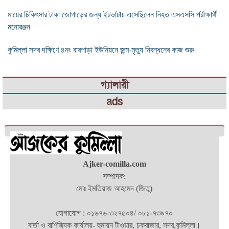
মায়ের চিকিৎসার টাকা জোগাড়ের জন্য ইটভাটায় এসেছিলেন নিহত এসএসসি পরীক্ষার্থী
মনোরঞ্জন
কুমিল্লা সদর দক্ষিণে ৪নং বারপাড়া ইউনিয়নে জন্ম-মৃত্যু নিবন্ধনের কাজ শুরু
গ্যালারী
ads
Ajker-comilla.com
সম্পাদক:
মোঃ ইমতিয়াজ আহমেদ (জিতু)
যোগাযোগ : ০১৬৭৬-৩২৭৫০৪/ ০৮১-৭৩৯৭০
বার্তা ও বাণিজ্যিক কার্যালয়- হুমায়ন টাওয়ার, চকবাজার, সদর,কুমিল্লা।