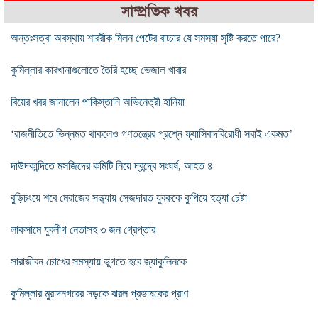
সাম্প্রতিক খবর
অন্তঃসত্বা অবস্থায় শাররীক মিলন পেটের বাচ্চার যে সমস্যা সৃষ্টি করতে পারে?
কুমিল্লার কারখানাগুলোতে তৈরি হচ্ছে ভেজাল খাবার
বিয়ের খবর জানালেন পাকিস্তানি অভিনেত্রী হানিয়া
‘রাজনীতিতে ভিন্নমত থাকলেও গণতন্ত্রের প্রশ্নে ফ্যাসিবাদবিরোধী সবাই একমত’
দাউদকান্দিতে মসজিদের কমিটি নিয়ে দ্বন্দ্বে সংঘর্ষ, আহত ৪
বুড়িচংয়ে শবে মেরাজের সন্ধ্যায় সেজদারত যুবককে কুপিয়ে হত্যা চেষ্টা
লাকসামে যুবলীগ নেতাসহ ৩ জন গ্রেপ্তার
সারাজীবন চোখের সমস্যায় ভুগতে হবে জ্যাকুলিনকে
কুমিল্লার মুরাদনগরের সড়কে ঝরল প্রভাষকের প্রাণ