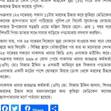
পর ৯৯৯-এ ফোন পেয়ে আজাদ আহমেদ মুন্না (১৩) নামে এক শিশুর
মরদেহ উদ্ধার করেছে পুলিশ।
শুক্রবার (২৭ নভেম্বর) সকাল ১১টায় মরদেহ উদ্ধার করে কুমিল্লা মেডিকেল
কলেজ হাসপাতাল মর্গে পাঠিয়েছে পুলিশ।সে সিলেট সুনামগঞ্জ দোয়ারা
বাজার উপজেলার বড়হরি গ্রামে মঞ্জিল মিয়ার ছেলে। প্রায় ১ বছর ধরে
শিশুটি পিতা-মাতার সাথে নানার বাড়িতে গন্ডামারায় বসবাস করছিল।
জানা যায়, গত ২৪ নভেম্বর বিকেলে মুন্না দোকানে যাওয়ার কথা বলে বের
হয়ে আর ফিরেনি । বিভিন্ন স্থানে খোঁজাখুঁজির পর তার মা মনোয়ারা বেগম
২৫ নভেম্বর সকালে লাকসাম থানায় জিডি এবং এলাকায় মাইকিং করে।
শুক্রবার সকালে ৯৯৯-এ ফোন পেয়ে লাকসাম থানার ভারপ্রাপ্ত কর্মকর্তা
(ওসি) মোঃ নিজাম উদ্দিন ও এসআই আমিনুল হক সিকদার গন্ডামারা
এলাকায় একটি মাঠের পাশে ছোবহান মিয়ার ডোবা থেকে মরদেহ উদ্ধার
করেন।
লাকসাম থানার ভারপ্রাপ্ত কর্মকর্তা (ওসি) মো. নিজাম উদ্দিন জানান, শিশুর
মরদেহ উদ্ধার করে ময়নাতদন্তের জন্য কুমিল্লা মেডিকেল কলেজ
হাসপাতালের মর্গে পাঠানো হয়েছে।
Facebook
Twitter
Share
Share