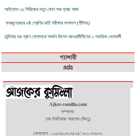
আইফোন ১৬ সিরিজের নতুন ফোন লঞ্চ হচ্ছে আজ
ফয়জুন্নেছার ৬ষ্ঠ শ্রেণির ভর্তি পরীক্ষার ফলাফল (শীটসহ)
চান্দিনায় ডাঃ প্রাণ গোপালকে সমর্থন দিলেন আওয়ামীলীগের ২ শতাধিক নেতাকর্মী
গ্যালারী
ads
Ajker-comilla.com
সম্পাদক:
মোঃ ইমতিয়াজ আহমেদ (জিতু)
যোগাযোগ : ০১৬৭৬-৩২৭৫০৪/ ০৮১-৭৩৯৭০