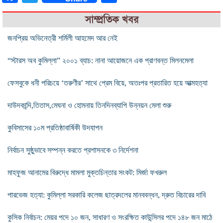
সাম্প্রতিক খবর
জনপ্রিয় অভিনেত্রী শর্মিলী আহমেদ আর নেই
“স্টারস অব কুমিল্লা” ২০০১ ব্যাচ: নানা আয়োজনে এক প্রাণবন্ত মিলনমেলা
ফেসবুকে ধনী পরিচয়ে ‘তরুণীর’ সাথে প্রেম বিয়ে, অতঃপর প্রতারিত হয়ে আত্মহত্যা
দাউদকান্দি,তিতাস,মেঘনা ও হোমনায় তিনদিনব্যাপি উন্নয়ন মেলা শুরু
কুবিসাসের ১০ম প্রতিষ্ঠাবার্ষিকী উদযাপন
নির্বাচন সুষ্ঠুভাবে সম্পন্ন করতে প্রশাসনকে ৩ নির্দেশনা
মাহফুজ আনামের বিরুদ্ধে মামলা মুক্তচিন্তার সংকট: মির্জা ফখরুল
পারভেজ হত্যা: কুমিল্লা সরকারি কলেজ ছাত্রদলের মানববন্ধন, দ্রুত বিচারের দাবি
কুসিক নির্বাচন: মেয়র পদে ১০ জন, সাধারণ ও সংরক্ষিত কাউন্সিলর পদে ১৪৮ জন মাঠে