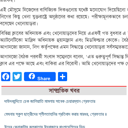
এএফই।
এই মৌসুমে নিজেদের বাণিজ্যিক দিকগুলোয় যথেষ্ট মনোযোগ দিয়েছিলো লা লি
লিগের কিছু খেলা যুক্তরাষ্ট্রে অনুষ্ঠানের কথা রয়েছে। পরীক্ষামূলক
বসেছেন খেলোয়াড়রা।
বিভিন্ন ক্লাবের অধিনায়ক এবং খেলোয়াড়দের নিয়ে এএফই গত বুধবার এ ব্যা
অ্যাটলেটিকো মাদ্রিদ অধিনায়ক হুয়ানফ্রান এবং মিডফিল্ডার কোকে। ব
আগানজো জানান, লিগ কর্তৃপক্ষের এমন সিদ্ধান্তে খেলোয়াড়রা সর্বসম্মতভাবে ক
আগানজো বৈঠক পরবর্তী সংবাদ সম্মেলনে বলেন, ‘এত গুরুত্বপূর্ণ সিদ্ধান্ত
ক্লাব এর পক্ষে আছে এবং বাকিরা এর বিরোধী। আমি খেলোয়াড়দের পক্ষ 
Facebook
Twitter
Share
Share
সাম্প্রতিক খবর
দাউদকান্দিতে চেক জালিয়াতি মামলায় সাবেক চেয়ারম্যান গ্রেফতার
মেঘনায় স্কুল ছাত্রীদের শ্লীলতাহানির প্রতিবাদ করায় মারধর, গ্রেফতার ৪
ঈদের কেনাকাটায় কলকাতায় ঈদবাজারে বাংলাদেশিদের ভিড়