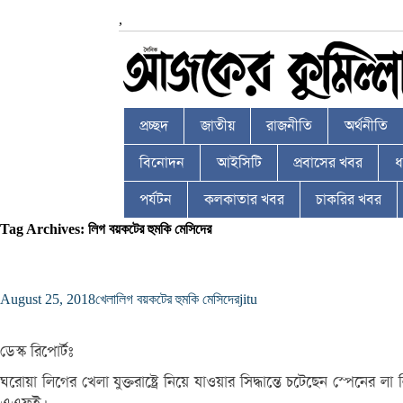
,
প্রচ্ছদ
জাতীয়
রাজনীতি
অর্থনীতি
বিনোদন
আইসিটি
প্রবাসের খবর
ধর
পর্যটন
কলকাতার খবর
চাকরির খবর
Tag Archives: লিগ বয়কটের হুমকি মেসিদের
August 25, 2018
খেলা
লিগ বয়কটের হুমকি মেসিদের
jitu
ডেস্ক রিপোর্টঃ
ঘরোয়া লিগের খেলা যুক্তরাষ্ট্রে নিয়ে যাওয়ার সিদ্ধান্তে চটেছেন স্পেনের