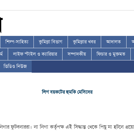
শিল্প-সাহিত্য
কুমিল্লা বিভাগ
কুমিল্লার খবর
আদালত
আ
্ম
লাইফ স্টাইল ও ক্যারিয়ার
সম্পাদকীয়
ফিচার ও মুক্তমত
ভিডিও নিউজ
লিগ বয়কটের হুমকি মেসিদের
 লা লিগার ফুটবলাররা। লা লিগা কর্তৃপক্ষ এই সিদ্ধান্ত থেকে পিছু না হটলে