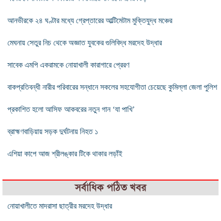
আনভীরকে ২৪ ঘণ্টার মধ্যে গ্রেপ্তারের আল্টিমেটাম মুক্তিযুদ্ধ মঞ্চের
মেঘনায় সেতুর নিচ থেকে অজ্ঞাত যুবকের গুলিবিদ্ধ মরদেহ উদ্ধার
সাবেক এমপি একরামকে নোয়াখালী কারাগারে প্রেরণ
বাকপ্রতিবন্ধী নারীর পরিবারের সন্ধানে সকলের সহযোগীতা চেয়েছে কুমিল্লা জেলা পুলিশ
প্রকাশিত হলো আসিফ আকবরের নতুন গান ‘যা পাখি’
ব্রাহ্মণবাড়িয়ায় সড়ক দুর্ঘটনায় নিহত ১
এশিয়া কাপে আজ শ্রীলঙ্কার টিকে থাকার লড়াঁই
সর্বাধিক পঠিত খবর
নোয়াখালীতে মাদরাসা ছাত্রীর মরদেহ উদ্ধার