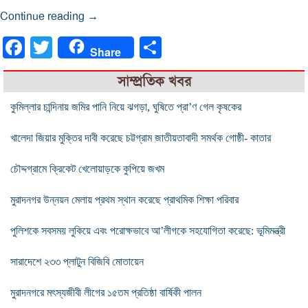
হোমনায়
Continue reading
→
নিখোঁজের
Facebook
Twitter
Share
একদিন
Share
পর
সাম্প্রতিক খবর
নারীর
লাশ
কুমিল্লার চান্দিনায় জমির পানি নিয়ে ঝগড়া, ঘুষিতে প্রা’ণ গেল কৃষকের
উদ্ধার
খালেদা জিয়ার মুক্তির দাবী করেছে চট্টগ্রাম জাতীয়তাবাদী সমর্থক গোষ্ঠী- কাতার
চৌদ্দগ্রামে ক্রিকেট খেলোয়াড়কে কুপিয়ে জখম
মুরাদনগর উন্নয়ন মেলায় প্রথম স্থান করেছে প্রাথমিক শিক্ষা পরিবার
পুলিশকে সবসময় লুকিয়ে এবং পরোক্ষভাবে আ’লীগকে সহযোগিতা করেছে: ভূমিমন্ত্রী
সারাদেশে ২৩৩ প্লাটুন বিজিবি মোতায়েন
মুরাদনগরে মৎস্যজীবী লীগের ১৫তম প্রতিষ্ঠা বার্ষিকী পালন